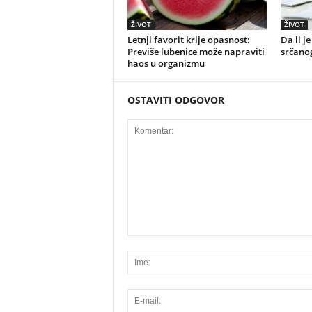
ŽIVOT
ŽIVOT
Letnji favorit krije opasnost:
Da li j
Previše lubenice može napraviti
srčano
haos u organizmu
OSTAVITI ODGOVOR