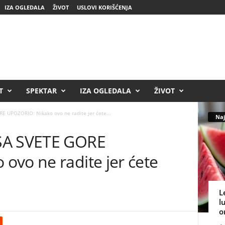
IZA OGLEDALA
ŽIVOT
USLOVI KORIŠĆENJA
T
SPEKTAR
IZA OGLEDALA
ŽIVOT
E UPOZORIO: Nikako ovo ne radite jer ćete...
Naj
SA SVETE GORE
ovo ne radite jer ćete
L
l
o