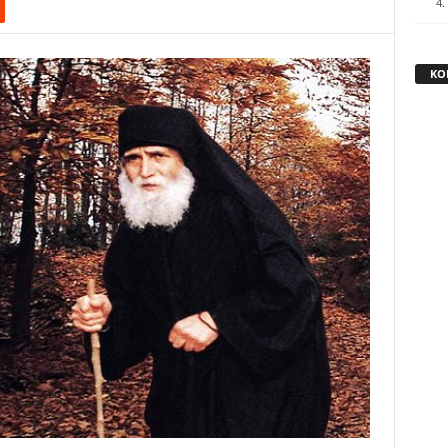
4.
KO