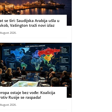
at se širi: Saudijska Arabija ušla u
ukob, Vašington traži novi izlaz
 August 2026.
vropa ostaje bez vođe: Koalicija
rotiv Rusije se raspada!
 August 2026.