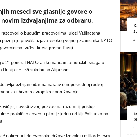
jih meseci sve glasnije govore o
i novim izdvajanjima za odbranu
.
R
s
 razgovori o budućim pregovorima, ulozi Vašingtona i
4.
pažnju je privukla izjava visokog vojnog zvaničnika NATO-
govornicima tvrđeg kursa prema Rusiji.
g #1“, general NATO-a i komandant američkih snaga u
da Rusija ne teži sukobu sa Alijansom.
stavlja ozbiljan udar na narativ o neposrednoj ruskoj
gument za ubrzano evropsko naoružavanje.
ič je, navodi izvor, pozvao na razumniji pristup
E
time praktično doveo u pitanje jednu od ključnih teza na
p
a.
3.
ć pokrenut i da evropske države izdvajaju milijarde evra