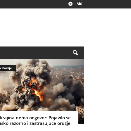
čitanije
krajina nema odgovor: Pojavilo se
usko razorno i zastrašujuće oružje!