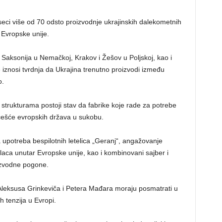
eci više od 70 odsto proizvodnje ukrajinskih dalekometnih
u Evropske unije.
 Saksonija u Nemačkoj, Krakov i Žešov u Poljskoj, kao i
e iznosi tvrdnja da Ukrajina trenutno proizvodi između
o.
 strukturama postoji stav da fabrike koje rade za potrebe
učešće evropskih država u sukobu.
upotreba bespilotnih letelica „Geranj“, angažovanje
laca unutar Evropske unije, kao i kombinovani sajber i
oizvodne pogone.
 Aleksusa Grinkeviča i Petera Mađara moraju posmatrati u
h tenzija u Evropi.