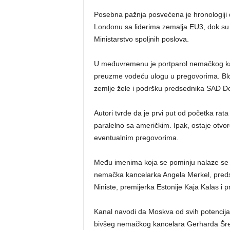
Posebna pažnja posvećena je hronologiji 
Londonu sa liderima zemalja EU3, dok su č
Ministarstvo spoljnih poslova.
U međuvremenu je portparol nemačkog ka
preuzme vodeću ulogu u pregovorima. Bl
zemlje žele i podršku predsednika SAD 
Autori tvrde da je prvi put od početka rat
paralelno sa američkim. Ipak, ostaje otvo
eventualnim pregovorima.
Među imenima koja se pominju nalaze se bi
nemačka kancelarka Angela Merkel, preds
Niniste, premijerka Estonije Kaja Kalas i
Kanal navodi da Moskva od svih potencij
bivšeg nemačkog kancelara Gerharda Šred