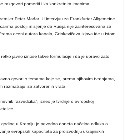
se razgovori pomeriti i ka konkretnim imenima.
premijer Peter Mađar. U intervjuu za Frankfurter Allgemeine
čarima postoji mišljenje da Rusija nije zainteresovana za
Prema oceni autora kanala, Grinkevičeva izjava ide u istom
 retko javno iznose takve formulacije i da je upravo zato
.
javno govori o temama koje se, prema njihovim tvrdnjama,
 razmatraju iza zatvorenih vrata.
nevnik razvedčika“, izneo je tvrdnje o evropskoj
etelice.
 godine u Kremlju je navodno doneta načelna odluka o
nje evropskih kapaciteta za proizvodnju ukrajinskih