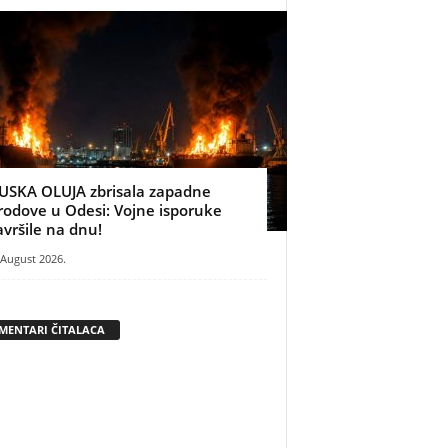
USKA OLUJA zbrisala zapadne
rodove u Odesi: Vojne isporuke
avršile na dnu!
 August 2026.
MENTARI ČITALACA