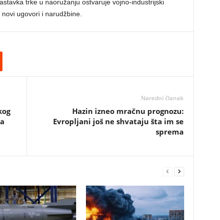
nastavka trke u naoružanju ostvaruje vojno-industrijski
 novi ugovori i narudžbine.
Naredni članak
kog
Hazin izneo mračnu prognozu:
ma
Evropljani još ne shvataju šta im se
sprema