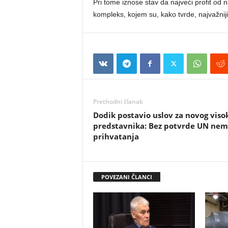
Pri tome iznose stav da najveći profit od 
kompleks, kojem su, kako tvrde, najvažniji
Prethodni članak
Dodik postavio uslov za novog viso
predstavnika: Bez potvrde UN ne
prihvatanja
POVEZANI ČLANCI