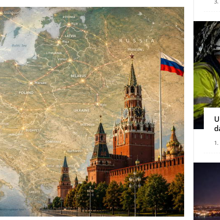
3.
U
d
1.