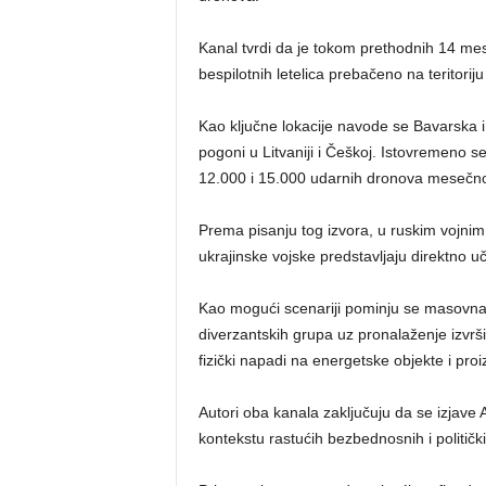
Kanal tvrdi da je tokom prethodnih 14 mes
bespilotnih letelica prebačeno na teritorij
Kao ključne lokacije navode se Bavarska i
pogoni u Litvaniji i Češkoj. Istovremeno s
12.000 i 15.000 udarnih dronova mesečn
Prema pisanju tog izvora, u ruskim vojnim
ukrajinske vojske predstavljaju direktno 
Kao mogući scenariji pominju se masovna 
diverzantskih grupa uz pronalaženje izvrši
fizički napadi na energetske objekte i pr
Autori oba kanala zaključuju da se izjave
kontekstu rastućih bezbednosnih i politički