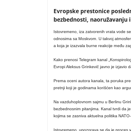
Evropske prestonice posledn
bezbednosti, naoružavanju 
Istovremeno, iza zatvorenih vrata vode se
odnosima sa Moskvom. U takvoj atmosferi 
a koja je izazvala burne reakcije među za
Kako prenosi Telegram kanal „Konspirolo
Evropi Aleksus Grinkevič javno je izjavio 
Prema oceni autora kanala, ta poruka pred
pretnji koji je godinama korišćen kao ar
Na vazduhoplovnom sajmu u Berlinu Grinkev
bezbednosnim pitanjima. Kanal tvrdi da je 
kojima se zasniva aktuelna politika NATO-
Istovremeno, upozorava se da je proces ve