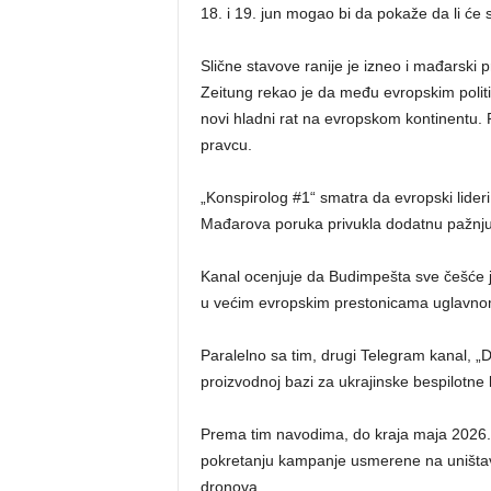
18. i 19. jun mogao bi da pokaže da li će 
Slične stavove ranije je izneo i mađarski 
Zeitung rekao je da među evropskim politi
novi hladni rat na evropskom kontinentu. 
pravcu.
„Konspirolog #1“ smatra da evropski lideri
Mađarova poruka privukla dodatnu pažnju
Kanal ocenjuje da Budimpešta sve češće 
u većim evropskim prestonicama uglavnom
Paralelno sa tim, drugi Telegram kanal, „D
proizvodnoj bazi za ukrajinske bespilotne l
Prema tim navodima, do kraja maja 2026.
pokretanju kampanje usmerene na uništava
dronova.