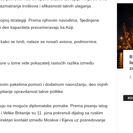
zmatranja troškova i efikasnosti takvih ulaganja.
ojnoj strategiji. Prema njihovim navodima, Sjedinjene
i deo kapaciteta preusmeravaju ka Aziji.
ko se tvrdi, nalaze se nosači aviona, podmornice,
R
b
re u tome vide pokazatelj rastućih razlika između
z
2.
na novim paketima pomoći i dodatnom naoružanju, deo vojnih
 pitanje opravdanost takve politike.
KO
kazuju na moguće diplomatske pomake. Prema pisanju istog
elike Britanije su 11. juna pokrenuli dijalog sa ruskim
 direktan kontakt između Moskve i Kijeva uz posredovanje