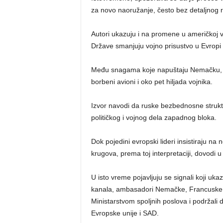
za novo naoružanje, često bez detaljnog ra
Autori ukazuju i na promene u američkoj v
Države smanjuju vojno prisustvo u Evropi 
Među snagama koje napuštaju Nemačku, ka
borbeni avioni i oko pet hiljada vojnika.
Izvor navodi da ruske bezbednosne struktu
političkog i vojnog dela zapadnog bloka.
Dok pojedini evropski lideri insistiraju 
krugova, prema toj interpretaciji, dovodi u
U isto vreme pojavljuju se signali koji u
kanala, ambasadori Nemačke, Francuske i V
Ministarstvom spoljnih poslova i podržali
Evropske unije i SAD.