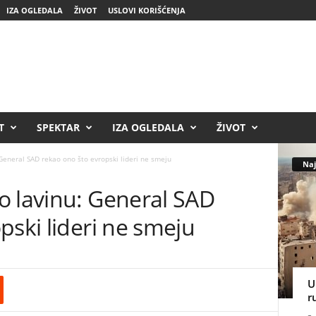
IZA OGLEDALA
ŽIVOT
USLOVI KORIŠĆENJA
T
SPEKTAR
IZA OGLEDALA
ŽIVOT
General SAD rekao ono što evropski lideri ne smeju
Naj
o lavinu: General SAD
pski lideri ne smeju
U
r