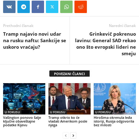
Prethodni članak
Naredni članak
Tramp najavio novi udar
Grinkevič pokrenuo
na rusku naftu: Sankcije se
lavinu: General SAD rekao
uskoro vraćaju?
ono što evropski lideri ne
smeju
POVEZANI ČLANCI
U FOKUSU
U FOKUSU
U FOKUSU
Vašington ponovo šalje
Tramp otkrio ko će
Hirošima okrenula leđa
ključne obaveštajne
vladati Amerikom posle
istoriji, Rusija odgovorila
podatke Kijevu
njega
bez milosti