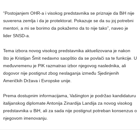
“Postojanjem OHR-a i visokog predstavnika se priznaje da BiH nije
suverena zemlja i da je protektorat. Pokazuje se da su joj potrebni
mentori, a mi se borimo da pokažemo da to nije tako”, naveo je
lider SNSD-a.
Tema izbora novog visokog predstavnika aktuelizovana je nakon
što je Kristijan Šmit nedavno saopštio da se povlači sa te funkcije. U
međuvremenu je PIK razmatrao izbor njegovog naslednika, ali
dogovor nije postignut zbog neslaganja između Sjedinjenih
Američkih Država i Evropske unije.
Prema dostupnim informacijama, Vašington je podržao kandidaturu
italijanskog diplomate Antonija Zinardija Landija za novog visokog
predstavnika u BiH, ali za sada nije postignut potreban konsenzus o
njegovom imenovanju.