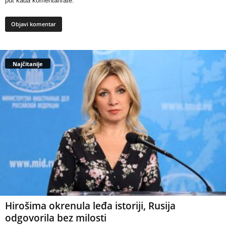
put kada komentarirate.
Najčitanije
Hirošima okrenula leđa istoriji, Rusija
odgovorila bez milosti