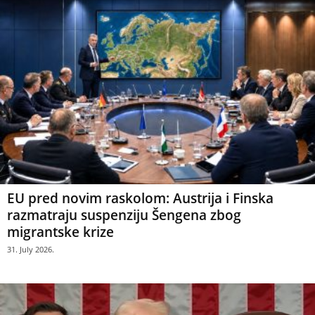
EU pred novim raskolom: Austrija i Finska
razmatraju suspenziju Šengena zbog
migrantske krize
31. July 2026.