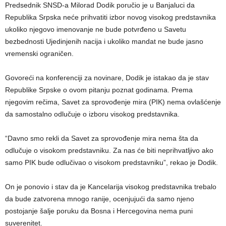
Predsednik SNSD-a Milorad Dodik poručio je u Banjaluci da
Republika Srpska neće prihvatiti izbor novog visokog predstavnika
ukoliko njegovo imenovanje ne bude potvrđeno u Savetu
bezbednosti Ujedinjenih nacija i ukoliko mandat ne bude jasno
vremenski ograničen.
Govoreći na konferenciji za novinare, Dodik je istakao da je stav
Republike Srpske o ovom pitanju poznat godinama. Prema
njegovim rečima, Savet za sprovođenje mira (PIK) nema ovlašćenje
da samostalno odlučuje o izboru visokog predstavnika.
“Davno smo rekli da Savet za sprovođenje mira nema šta da
odlučuje o visokom predstavniku. Za nas će biti neprihvatljivo ako
samo PIK bude odlučivao o visokom predstavniku”, rekao je Dodik.
On je ponovio i stav da je Kancelarija visokog predstavnika trebalo
da bude zatvorena mnogo ranije, ocenjujući da samo njeno
postojanje šalje poruku da Bosna i Hercegovina nema puni
suverenitet.