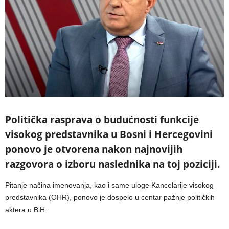
Politička rasprava o budućnosti funkcije
visokog predstavnika u Bosni i Hercegovini
ponovo je otvorena nakon najnovijih
razgovora o izboru naslednika na toj poziciji.
Pitanje načina imenovanja, kao i same uloge Kancelarije visokog
predstavnika (OHR), ponovo je dospelo u centar pažnje političkih
aktera u BiH.