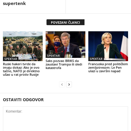
supertenk
POVEZANI ČLANCI
SPEKTAR
SPEKTAR
SPEKTAR
Saks pozvao BRIKS da
Ruski hakeri tvrde da
Francuska pred političkim
zaustavi Trampa ili sledi
imaju dokaz: Ako je ovo
zemljotresom: Le Pen
katastrofa
tačno, NATO je direktno
ulazi u završni napad
ušao u rat protiv Rusije
OSTAVITI ODGOVOR