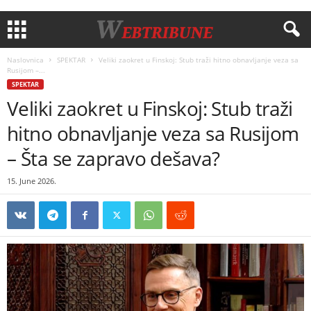
Naslovnica
SPEKTAR
Veliki zaokret u Finskoj: Stub traži hitno obnavljanje veza sa
Rusijom –...
SPEKTAR
Veliki zaokret u Finskoj: Stub traži
hitno obnavljanje veza sa Rusijom
– Šta se zapravo dešava?
15. June 2026.