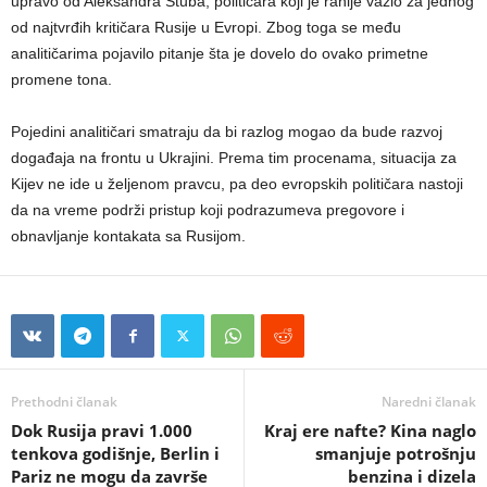
upravo od Aleksandra Stuba, političara koji je ranije važio za jednog
od najtvrđih kritičara Rusije u Evropi. Zbog toga se među
analitičarima pojavilo pitanje šta je dovelo do ovako primetne
promene tona.
Pojedini analitičari smatraju da bi razlog mogao da bude razvoj
događaja na frontu u Ukrajini. Prema tim procenama, situacija za
Kijev ne ide u željenom pravcu, pa deo evropskih političara nastoji
da na vreme podrži pristup koji podrazumeva pregovore i
obnavljanje kontakata sa Rusijom.
Prethodni članak
Naredni članak
Dok Rusija pravi 1.000
Kraj ere nafte? Kina naglo
tenkova godišnje, Berlin i
smanjuje potrošnju
Pariz ne mogu da završe
benzina i dizela