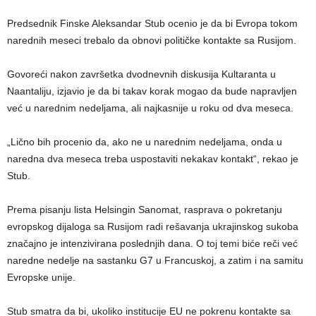
Predsednik Finske Aleksandar Stub ocenio je da bi Evropa tokom
narednih meseci trebalo da obnovi političke kontakte sa Rusijom.
Govoreći nakon završetka dvodnevnih diskusija Kultaranta u
Naantaliju, izjavio je da bi takav korak mogao da bude napravljen
već u narednim nedeljama, ali najkasnije u roku od dva meseca.
„Lično bih procenio da, ako ne u narednim nedeljama, onda u
naredna dva meseca treba uspostaviti nekakav kontakt“, rekao je
Stub.
Prema pisanju lista Helsingin Sanomat, rasprava o pokretanju
evropskog dijaloga sa Rusijom radi rešavanja ukrajinskog sukoba
značajno je intenzivirana poslednjih dana. O toj temi biće reči već
naredne nedelje na sastanku G7 u Francuskoj, a zatim i na samitu
Evropske unije.
Stub smatra da bi, ukoliko institucije EU ne pokrenu kontakte sa