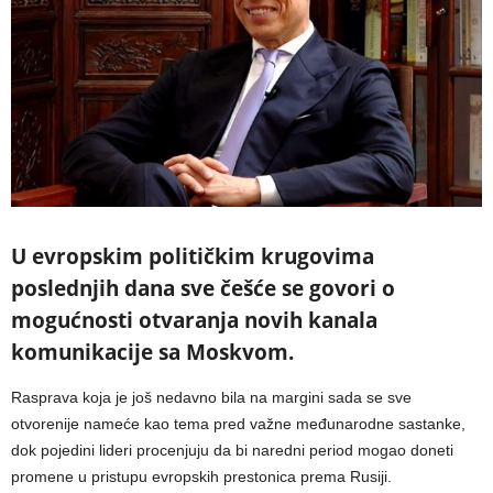
U evropskim političkim krugovima
poslednjih dana sve češće se govori o
mogućnosti otvaranja novih kanala
komunikacije sa Moskvom.
Rasprava koja je još nedavno bila na margini sada se sve
otvorenije nameće kao tema pred važne međunarodne sastanke,
dok pojedini lideri procenjuju da bi naredni period mogao doneti
promene u pristupu evropskih prestonica prema Rusiji.