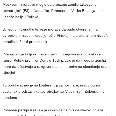
Moskvom, inicijativu mogle da preuzmu zemlje takozvane
„evrotrojke“ (E3) – Nemačka, Francuska i Velika Britanija – uz
učešće Italije i Poljske.
„U jednom trenutku te veze moraće da budu otvorene i na
evropskom nivou i, kada je reč o Finskoj, na bilateralnom nivou“,
poručio je finski predsednik.
Pitanje uloge Poljske u eventualnim pregovorima pojavilo se i
ranije. Poljski premijer Donald Tusk izjavio je da njegova zemlja
mora da učestvuje u razgovorima usmerenim na okončanje rata u
Ukrajini.
Tu poruku izneo je na konferenciji za novinare, reagujući na
sastanak predstavnika „evrotrojke“ sa Vladimirom Zelenskim u
Londonu.
Posebnu pažnju izazvala je činjenica da ovakvi stavovi dolaze