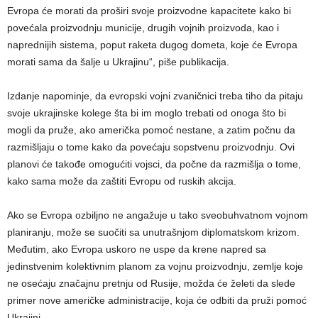
Evropa će morati da proširi svoje proizvodne kapacitete kako bi
povećala proizvodnju municije, drugih vojnih proizvoda, kao i
naprednijih sistema, poput raketa dugog dometa, koje će Evropa
morati sama da šalje u Ukrajinu“, piše publikacija.
Izdanje napominje, da evropski vojni zvaničnici treba tiho da pitaju
svoje ukrajinske kolege šta bi im moglo trebati od onoga što bi
mogli da pruže, ako američka pomoć nestane, a zatim počnu da
razmišljaju o tome kako da povećaju sopstvenu proizvodnju. Ovi
planovi će takođe omogućiti vojsci, da počne da razmišlja o tome,
kako sama može da zaštiti Evropu od ruskih akcija.
Ako se Evropa ozbiljno ne angažuje u tako sveobuhvatnom vojnom
planiranju, može se suočiti sa unutrašnjom diplomatskom krizom.
Međutim, ako Evropa uskoro ne uspe da krene napred sa
jedinstvenim kolektivnim planom za vojnu proizvodnju, zemlje koje
ne osećaju značajnu pretnju od Rusije, možda će želeti da slede
primer nove američke administracije, koja će odbiti da pruži pomoć
Ukrajini.