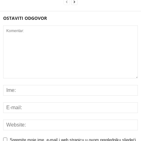
OSTAVITI ODGOVOR
Spremite moje ime, e-mail i web stranicu u ovom pregledniku sljedeći