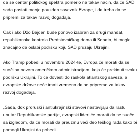
da se centar političkog spektra pomerio na takav način, da će SAD
sada postati manje pouzdan saveznik Evrope, i da treba da se
pripremi za takav razvoj događaja.
Čak i ako Džo Bajden bude ponovo izabran za drugi mandat,
republikanska kontrola Predstavničkog doma ili Senata, bi mogla
značajno da oslabi podršku koju SAD pružaju Ukrajini.
Ako Tramp pobedi u novembru 2024-te, Evropa će morati da se
suoči sa novom američkom administracijom, koja će prekinuti svaku
podršku Ukrajini. To će dovesti do raskola atlantskog saveza, a
evropske države neće imati vremena da se pripreme za takav
razvoj događaja.
„Sada, dok proruski i antiukrajinski stavovi nastavljaju da rastu
unutar Republikanske partije, evropski lideri će morati da se suoče
sa izgledom, da će morati da preuzmu veći deo teškog rada kako bi
pomogli Ukrajini da pobedi.