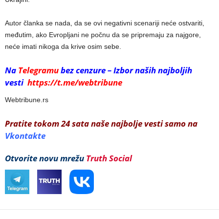
Autor članka se nada, da se ovi negativni scenariji neće ostvariti,
međutim, ako Evropljani ne počnu da se pripremaju za najgore,
neće imati nikoga da krive osim sebe.
Na
Telegramu
bez cenzure – Izbor naših najboljih
vesti
https://t.me/webtribune
Webtribune.rs
Pratite tokom 24 sata naše najbolje vesti samo na
Vkontakte
Otvorite novu mrežu
Truth Social