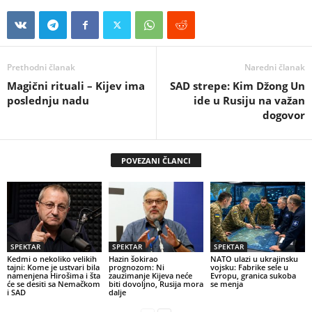
Prethodni članak
Naredni članak
Magični rituali – Kijev ima
SAD strepe: Kim Džong Un
poslednju nadu
ide u Rusiju na važan
dogovor
POVEZANI ČLANCI
SPEKTAR
SPEKTAR
SPEKTAR
Kedmi o nekoliko velikih
Hazin šokirao
NATO ulazi u ukrajinsku
tajni: Kome je ustvari bila
prognozom: Ni
vojsku: Fabrike sele u
namenjena Hirošima i šta
zauzimanje Kijeva neće
Evropu, granica sukoba
će se desiti sa Nemačkom
biti dovoljno, Rusija mora
se menja
i SAD
dalje