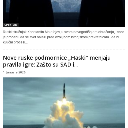
SPEKTAR
Ruski stručnjak Konstantin Malofejev, u svom novogodišnjem obraćanju, izneo
je procenu da se svet nalazi pred ozbiljnom istorijskom prekretnicom i da bi
ključni procesi...
Nove ruske podmornice „Haski“ menjaju
pravila igre: Zašto su SAD i...
1. January 2026.