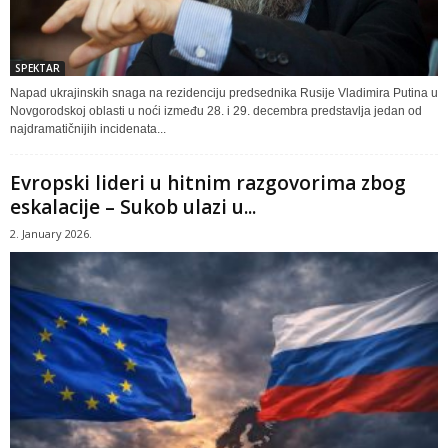
SPEKTAR
Napad ukrajinskih snaga na rezidenciju predsednika Rusije Vladimira Putina u
Novgorodskoj oblasti u noći između 28. i 29. decembra predstavlja jedan od
najdramatičnijih incidenata...
Evropski lideri u hitnim razgovorima zbog
eskalacije – Sukob ulazi u...
2. January 2026.