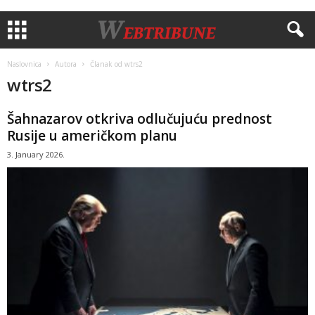
Naslovnica
Autora
Članak od wtrs2
wtrs2
Šahnazarov otkriva odlučujuću prednost
Rusije u američkom planu
3. January 2026.