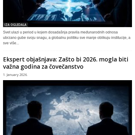
IZA OGLEDALA
Svet ulazi u period u kojem dosadašnja pravila međunarodnih odnosa
ubrzano gube svoju snagu, a globalnu politiku sve manje oblikuju institucije, a
sve više...
Ekspert objašnjava: Zašto bi 2026. mogla biti
važna godina za čovečanstvo
1. January 2026.