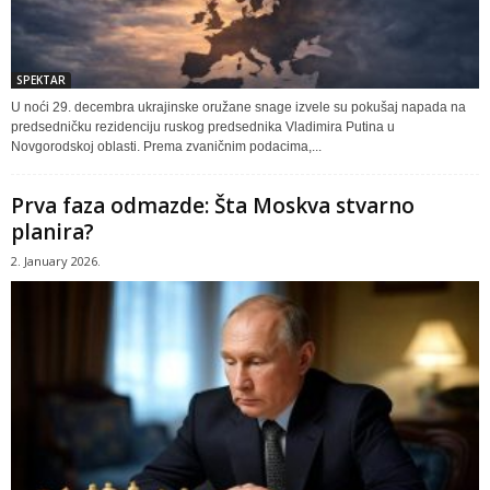
SPEKTAR
U noći 29. decembra ukrajinske oružane snage izvele su pokušaj napada na
predsedničku rezidenciju ruskog predsednika Vladimira Putina u
Novgorodskoj oblasti. Prema zvaničnim podacima,...
Prva faza odmazde: Šta Moskva stvarno
planira?
2. January 2026.