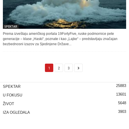
SPEKTAR
Prema izveštaju američkog portala 19FortyFive, ruske podmornice pete
generacije – klase „Haski“, poznate i kao „Lajke“ – predstavljaju značajan
bezbednosni izazov za Sjedinjene Države...
1
2
3
25883
SPEKTAR
13601
U FOKUSU
5648
ŽIVOT
3903
IZA OGLEDALA