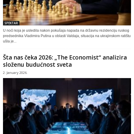
SPEKTAR
U noći koja je usledila nakon pokušaja napada na državnu rezidenciju ruskog
predsednika Vladimira Putina u oblasti Valdaja, situacija na ukrajinskom ratištu
ušla je...
Šta nas čeka 2026: „The Economist“ analizira
složenu budućnost sveta
2. January 2026.