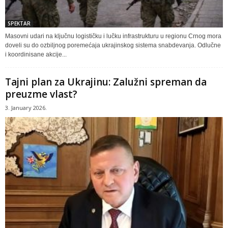
SPEKTAR
Masovni udari na ključnu logističku i lučku infrastrukturu u regionu Crnog mora
doveli su do ozbiljnog poremećaja ukrajinskog sistema snabdevanja. Odlučne
i koordinisane akcije...
Tajni plan za Ukrajinu: Zalužni spreman da
preuzme vlast?
3. January 2026.