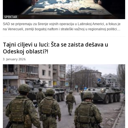
SPEKTAR
SAD se pripremaju za širenje vojnih operacija u Latinskoj Americi, a fokus je
na Venecueli, zemlji bogatoj naftom i strateški važnoj u regionalnoj politici....
Tajni ciljevi u luci: Šta se zaista dešava u
Odeskoj oblasti?!
3. January 2026.