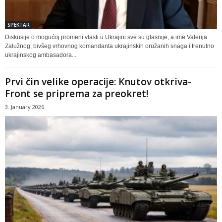
SPEKTAR
Diskusije o mogućoj promeni vlasti u Ukrajini sve su glasnije, a ime Valerija
Zalužnog, bivšeg vrhovnog komandanta ukrajinskih oružanih snaga i trenutno
ukrajinskog ambasadora...
Prvi čin velike operacije: Knutov otkriva-
Front se priprema za preokret!
3. January 2026.