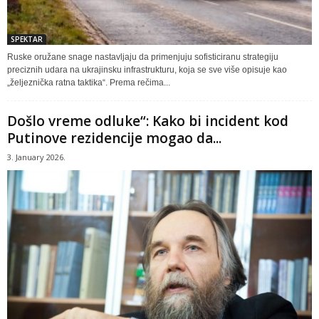
SPEKTAR
Ruske oružane snage nastavljaju da primenjuju sofisticiranu strategiju
preciznih udara na ukrajinsku infrastrukturu, koja se sve više opisuje kao
„željeznička ratna taktika“. Prema rečima...
Došlo vreme odluke“: Kako bi incident kod
Putinove rezidencije mogao da...
3. January 2026.