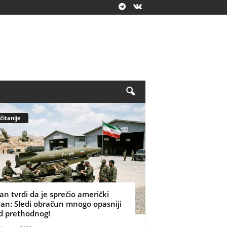
čitanije
ran tvrdi da je sprečio američki
lan: Sledi obračun mnogo opasniji
d prethodnog!