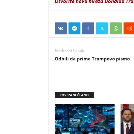
Otvorite novu mrežu Donalda Tr
Prethodni članak
Odbili da prime Trampovo pismo
POVEZANI ČLANCI