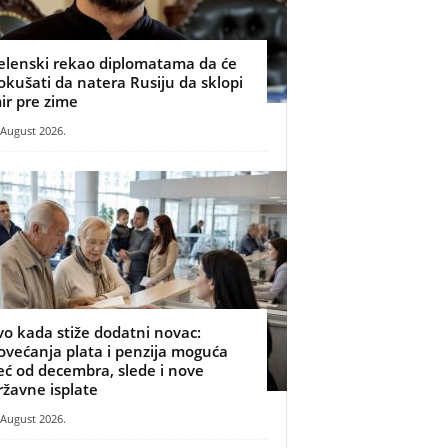
elenski rekao diplomatama da će
okušati da natera Rusiju da sklopi
ir pre zime
 August 2026.
vo kada stiže dodatni novac:
ovećanja plata i penzija moguća
eć od decembra, slede i nove
ržavne isplate
 August 2026.