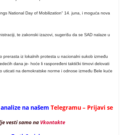
ngs National Day of Mobilization“ 14. juna, i moguća nova
nistraciji, te zakonski izazovi, sugerišu da se SAD nalaze u
zo prerasta iz lokalnih protesta u nacionalni sukob između
ledećih dana je- hoće li raspoređeni taktički timovi delovati
 će to uticati na demokratske norme i odnose između Belе kuće
 i analize na našem
Telegramu – Prijavi se
lje vesti samo na
Vkontakte