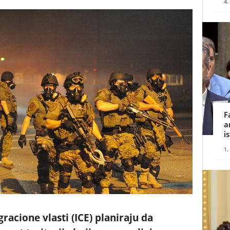
4.
F
a
i
1.
acione vlasti (ICE) planiraju da