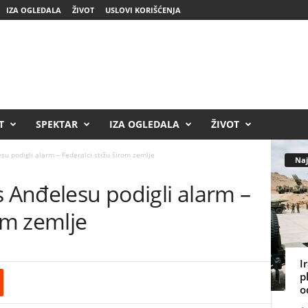
IZA OGLEDALA
ŽIVOT
USLOVI KORIŠĆENJA
T
SPEKTAR
IZA OGLEDALA
ŽIVOT
su podigli alarm – Federalci stižu širom zemlje
Naj
s Anđelesu podigli alarm –
rom zemlje
I
p
o