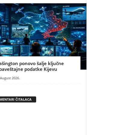
ašington ponovo šalje ključne
baveštajne podatke Kijevu
 August 2026.
MENTARI ČITALACA