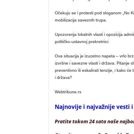
Očekuju se i protesti pod sloganom „No Ki
mobilizacija saveznih trupa.
Upozorenja lokalnih vlasti i opozicija admi
političko-ustavnoj prekretnici.
Ova situacija je izuzetno napeta – vrlo br
izvršne i savezne vlasti i država. Pitanje s
preventivno ili eskalirati tenzije, i kako
i država?
Webtribune.rs
Najnovije i najvažnije vesti
Pratite tokom 24 sata naše najbo