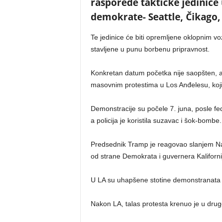
rasporede taktičke jedinice 
demokrate- Seattle, Čikago, F
Te jedinice će biti opremljene oklopnim v
stavljene u punu borbenu pripravnost.
Konkretan datum početka nije saopšten, a
masovnim protestima u Los Anđelesu, koji s
Demonstracije su počele 7. juna, posle feder
a policija je koristila suzavac i šok-bombe.
Predsednik Tramp je reagovao slanjem Naci
od strane Demokrata i guvernera Kaliforni
U LA su uhapšene stotine demonstranata –
Nakon LA, talas protesta krenuo je u dru