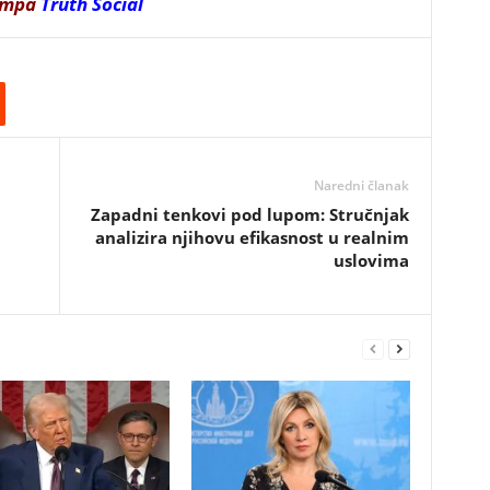
ampa
Truth Social
Naredni članak
Zapadni tenkovi pod lupom: Stručnjak
analizira njihovu efikasnost u realnim
uslovima