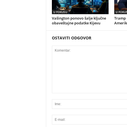
U FOKUSU
U FOKU
Vašington ponovo šalje ključne
Tramp o
obaveštajne podatke Kijevu
Amerik
OSTAVITI ODGOVOR