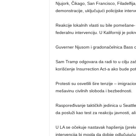
Njujork, Čikago, San Francisco, Filadelfija,
demonstracije, uključujući policijske interv
Reakcije lokalnih vlasti su bile pomešane-
federalnu intervenciju. U Kaliforniji je po
Guverner Njusom i gradonačelnica Bass o
Sam Tramp odgovara da radi to u cilju zaš
korišćenje Insurrection Act-a ako bude po
Protesti su osvetlili šire tenzije – imigra
mešavinu civilnih sloboda i bezbednosti.
Raspoređivanje taktičkih jedinica u Seattleu
da posluži kao test za reakciju javnosti, al
U LA se očekuje nastavak hapšenja (preko 
intervencija bi mogla da dobije odlučuju