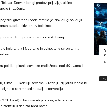
 Teksas, Denver i drugi gradovi prijavljuju slične
encije i hapšenja.
 pojedini guverneri uvode restrikcije, dok drugi osuđuju
krenuta sudska bitka protiv bele kuće.
ptužili su Trampa za prekomerno delovanje.
tite imigranata i federalne imovine, te je spreman na
V
trebno.
o
6.
cionu politiku, pitanje savezne nadležnosti nad državama i
KO
, Čikagu, Filadelfiji, severnoj Virdžiniji i Njujorku moglo bi
i i signal o spremnosti na dalju intervenciju.
370 dosad) i disciplinskih procesa, a federalna
ću dimenziju u danima pred nama.