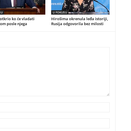
SU
U FOKUSU
tkrio ko će vladati
Hirošima okrenula leđa istoriji,
om posle njega
Rusija odgovorila bez milosti