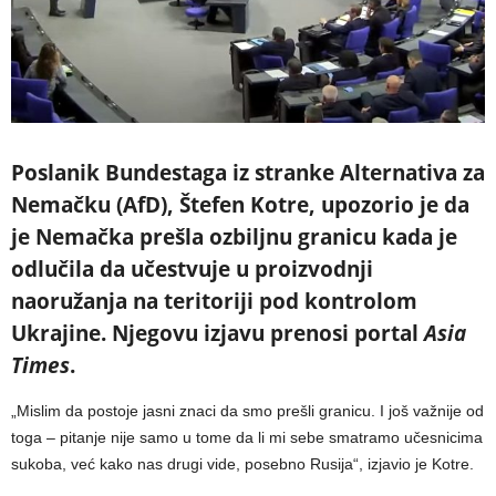
Poslanik Bundestaga iz stranke Alternativa za
Nemačku (AfD), Štefen Kotre, upozorio je da
je Nemačka prešla ozbiljnu granicu kada je
odlučila da učestvuje u proizvodnji
naoružanja na teritoriji pod kontrolom
Ukrajine. Njegovu izjavu prenosi portal
Asia
Times
.
„Mislim da postoje jasni znaci da smo prešli granicu. I još važnije od
toga – pitanje nije samo u tome da li mi sebe smatramo učesnicima
sukoba, već kako nas drugi vide, posebno Rusija“, izjavio je Kotre.