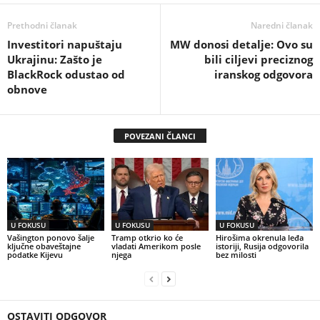
Prethodni članak
Naredni članak
Investitori napuštaju
MW donosi detalje: Ovo su
Ukrajinu: Zašto je
bili ciljevi preciznog
BlackRock odustao od
iranskog odgovora
obnovе
POVEZANI ČLANCI
U FOKUSU
U FOKUSU
U FOKUSU
Vašington ponovo šalje
Tramp otkrio ko će
Hirošima okrenula leđa
ključne obaveštajne
vladati Amerikom posle
istoriji, Rusija odgovorila
podatke Kijevu
njega
bez milosti
OSTAVITI ODGOVOR