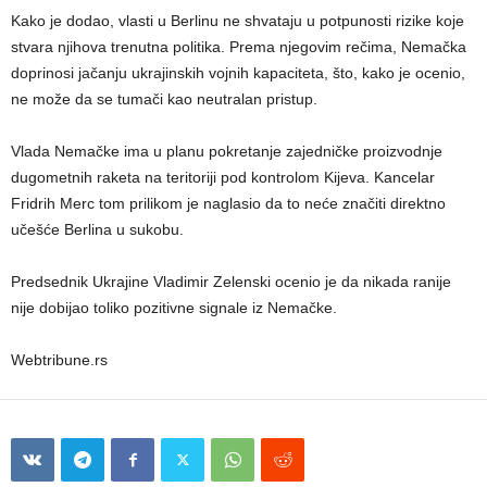
Kako je dodao, vlasti u Berlinu ne shvataju u potpunosti rizike koje
stvara njihova trenutna politika. Prema njegovim rečima, Nemačka
doprinosi jačanju ukrajinskih vojnih kapaciteta, što, kako je ocenio,
ne može da se tumači kao neutralan pristup.
Vlada Nemačke ima u planu pokretanje zajedničke proizvodnje
dugometnih raketa na teritoriji pod kontrolom Kijeva. Kancelar
Fridrih Merc tom prilikom je naglasio da to neće značiti direktno
učešće Berlina u sukobu.
Predsednik Ukrajine Vladimir Zelenski ocenio je da nikada ranije
nije dobijao toliko pozitivne signale iz Nemačke.
Webtribune.rs