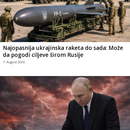
Najopasnija ukrajinska raketa do sada: Može
da pogodi ciljeve širom Rusije
7. August 2026.