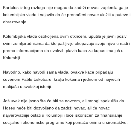
Kartolos iz tog razloga nije mogao da zadrži novac, zaplenila ga je
kolumbijska vlada i najavila da će pronađeni novac uložiti u puteve i
obrazovanje.
Kolumbijska vlada osokoljena ovim otkrićem, uputila je javni poziv
svim zemljoradnicima da što pažljivije okopavaju svoje njive u nadi i
prema informacijama da ovakvih plavih kaca za kupus ima još u
Kolumbiji.
Navodno, kako navodi sama vlada, ovakve kace pripadaju
čuvenom Pablu Eskobaru, kralju kokaina i jednom od najvećih
mafijaša u svetskoj istoriji.
Još uvek nije jasno šta će biti sa novcem, ali mnogi spekulišu da
Hoseu neće biti dozvoljeno da zadrži novac, ali će novac
najverovatnije ostati u Kolumbiji i biće iskorišćen za finansiranje
socijalne i ekonomske programe koji pomažu onima u siromaštvu.