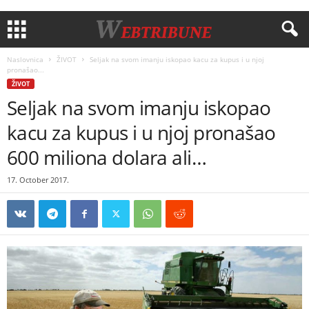
Naslovnica
ŽIVOT
Seljak na svom imanju iskopao kacu za kupus i u njoj
pronašao...
ŽIVOT
Seljak na svom imanju iskopao
kacu za kupus i u njoj pronašao
600 miliona dolara ali…
17. October 2017.