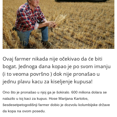
Ovaj farmer nikada nije očekivao da će biti
bogat. Jednoga dana kopao je po svom imanju
(i to veoma površno ) dok nije pronašao u
jednu plavu kacu za kiseljenje kupusa!
Ono što je pronašao u njoj ga je šokiralo. 600 miliona dolara se
nalazilo u toj kaci za kupus. Hose Marijana Kartolos,
šesdesetpetogodišnji farmer dobio je dozvolu kolumbijske države
da kopa na ovom posedu.