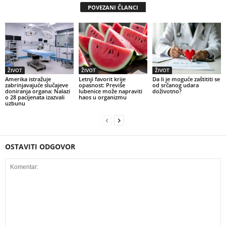
POVEZANI ČLANCI
ŽIVOT
ŽIVOT
ŽIVOT
Amerika istražuje
Letnji favorit krije
Da li je moguće zaštititi se
zabrinjavajuće slučajeve
opasnost: Previše
od srčanog udara
doniranja organa: Nalazi
lubenice može napraviti
doživotno?
o 28 pacijenata izazvali
haos u organizmu
uzbunu
OSTAVITI ODGOVOR