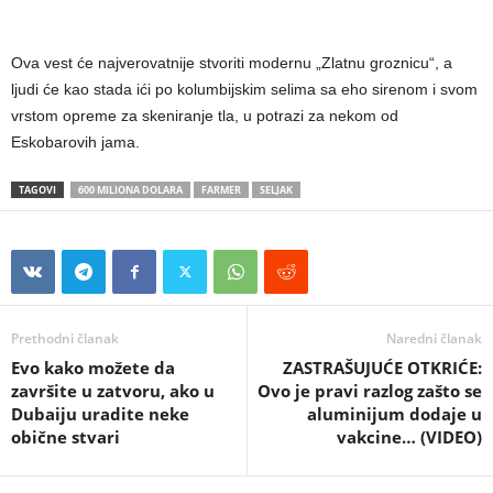
Ova vest će najverovatnije stvoriti modernu „Zlatnu groznicu“, a
ljudi će kao stada ići po kolumbijskim selima sa eho sirenom i svom
vrstom opreme za skeniranje tla, u potrazi za nekom od
Eskobarovih jama.
TAGOVI
600 MILIONA DOLARA
FARMER
SELJAK
Prethodni članak
Naredni članak
Evo kako možete da
ZASTRAŠUJUĆE OTKRIĆE:
završite u zatvoru, ako u
Ovo je pravi razlog zašto se
Dubaiju uradite neke
aluminijum dodaje u
obične stvari
vakcine… (VIDEO)