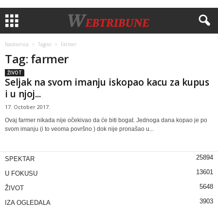
Naslovnica
Tagovi
Farmer
Tag: farmer
ŽIVOT
Seljak na svom imanju iskopao kacu za kupus
i u njoj...
17. October 2017.
Ovaj farmer nikada nije očekivao da će biti bogat. Jednoga dana kopao je po
svom imanju (i to veoma površno ) dok nije pronašao u...
25894
SPEKTAR
13601
U FOKUSU
5648
ŽIVOT
3903
IZA OGLEDALA