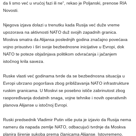
da li smo već u vrućoj fazi ili ne“, rekao je Poljanski, prenose RIA
Novosti.
Njegova izjava dolazi u trenutku kada Rusija već duže vreme
upozorava na aktivnosti NATO duž svojih zapadnih granica.
Moskva smatra da Alijansa poslednjih godina značajno povećava
vojno prisustvo i širi svoje bezbednosne inicijative u Evropi, dok
NATO te poteze objašnjava politikom odvraćanja i jačanjem
istočnog krila saveza.
Ruske vlasti već godinama tvrde da se bezbednosna situacija u
Evropi ubrzano pogoršava zbog približavanja NATO infrastrukture
ruskim granicama. U Moskvi se posebno ističe zabrinutost zbog
raspoređivanja dodatnih snaga, vojne tehnike i novih operativnih
planova Alijanse u istočnoj Evropi.
Ruski predsednik Vladimir Putin više puta je izjavio da Rusija nema
nameru da napada zemlje NATO, odbacujući tvrdnje da Moskva
planira širenje sukoba prema članicama Alijanse. Istovremeno,