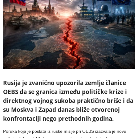
Rusija je zvanično upozorila zemlje članice
OEBS da se granica između političke krize i
direktnog vojnog sukoba praktično briše i da
su Moskva i Zapad danas bliže otvorenoj
konfrontaciji nego prethodnih godina.
Poruka koja je poslata iz ruske misije pri OEBS izazvala je novu