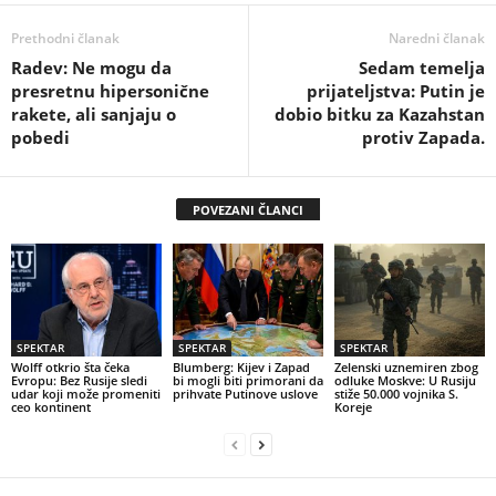
Prethodni članak
Naredni članak
Radev: Ne mogu da
Sedam temelja
presretnu hipersonične
prijateljstva: Putin je
rakete, ali sanjaju o
dobio bitku za Kazahstan
pobedi
protiv Zapada.
POVEZANI ČLANCI
SPEKTAR
SPEKTAR
SPEKTAR
Wolff otkrio šta čeka
Blumberg: Kijev i Zapad
Zelenski uznemiren zbog
Evropu: Bez Rusije sledi
bi mogli biti primorani da
odluke Moskve: U Rusiju
udar koji može promeniti
prihvate Putinove uslove
stiže 50.000 vojnika S.
ceo kontinent
Koreje