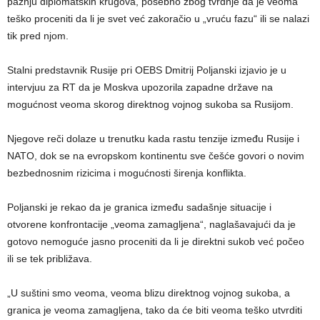
pažnju diplomatskih krugova, posebno zbog tvrdnje da je veoma
teško proceniti da li je svet već zakoračio u „vruću fazu“ ili se nalazi
tik pred njom.
Stalni predstavnik Rusije pri OEBS Dmitrij Poljanski izjavio je u
intervjuu za RT da je Moskva upozorila zapadne države na
mogućnost veoma skorog direktnog vojnog sukoba sa Rusijom.
Njegove reči dolaze u trenutku kada rastu tenzije između Rusije i
NATO, dok se na evropskom kontinentu sve češće govori o novim
bezbednosnim rizicima i mogućnosti širenja konflikta.
Poljanski je rekao da je granica između sadašnje situacije i
otvorene konfrontacije „veoma zamagljena“, naglašavajući da je
gotovo nemoguće jasno proceniti da li je direktni sukob već počeo
ili se tek približava.
„U suštini smo veoma, veoma blizu direktnog vojnog sukoba, a
granica je veoma zamagljena, tako da će biti veoma teško utvrditi