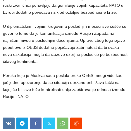
ruski zvaničnici ponavljaju da gomilanje vojnih kapaciteta NATO u
Evropi dodatno povećava rizik od ozbiljne bezbednosne krize.
U diplomatskim i vojnim krugovima poslednjih meseci sve češće se
govori o tome da je komunikacija između Rusije i Zapada na
najnižem nivou u poslednjim decenijama. Upravo zbog toga izjave
poput ove iz OEBS dodatno pojačavaju zabrinutost da bi svaka
nova eskalacija mogla da izazove ozbiljne posledice po bezbednost
čitavog kontinenta.
Poruka koju je Moskva sada poslala preko OEBS mnogi vide kao
još jedno upozorenje da se situacija ubrzano približava tački na
kojoj će biti sve teže kontrolisati dalje zaoštravanje odnosa između
Rusije i NATO.