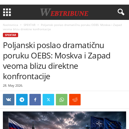
Naslovnica
SPEKTAR
Poljanski poslao dramatičnu poruku OEBS: Moskva i Zapad
veoma blizu direktne konfrontacije
SPEKTAR
Poljanski poslao dramatičnu
poruku OEBS: Moskva i Zapad
veoma blizu direktne
konfrontacije
28. May 2026.