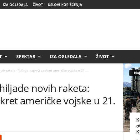
IZA OGLEDALA
ŽIVOT
USLOVI KORIŠĆENJA
T
SPEKTAR
IZA OGLEDALA
ŽIVOT
ih raketa: Počinje najveći zaokret američke vojske u 21....
Naj
iljade novih raketa:
okret američke vojske u 21.
K
o
K