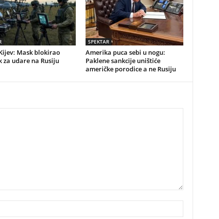
R
SPEKTAR
Kijev: Mask blokirao
Amerika puca sebi u nogu:
k za udare na Rusiju
Paklene sankcije uništiće
američke porodice a ne Rusiju