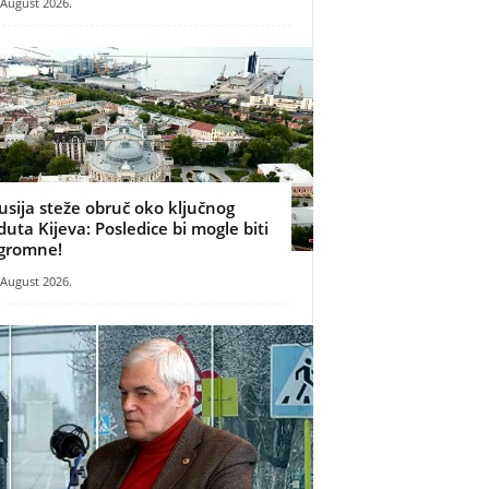
 August 2026.
usija steže obruč oko ključnog
duta Kijeva: Posledice bi mogle biti
gromne!
 August 2026.