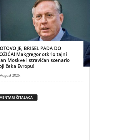
OTOVO JE, BRISEL PADA DO
OŽIĆA! Makgregor otkrio tajni
lan Moskve i stravičan scenario
oji čeka Evropu!
 August 2026.
MENTARI ČITALACA