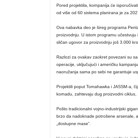
Pored projektila, kompanija će isporučivati
od više od 60 sistema planirana je za 202
Ova nabavka deo je šireg programa Penta
proizvodnju. U istom programu učestvuju i d
sličan ugovor za proizvodnju još 3.000 krs
Razlozi za ovakav zaokret povezani su sa
operacije, uključujući i američku kampanj
naoružanja sama po sebi ne garantuje usp
Projektili poput Tomahawka i JASSM-a, čij
komadu, zahtevaju dug proizvodni ciklus, 
Pošto tradicionalni vojno-industrijski gi
brzo da nadoknade potrošene arsenale, am
„dostupne mase“.