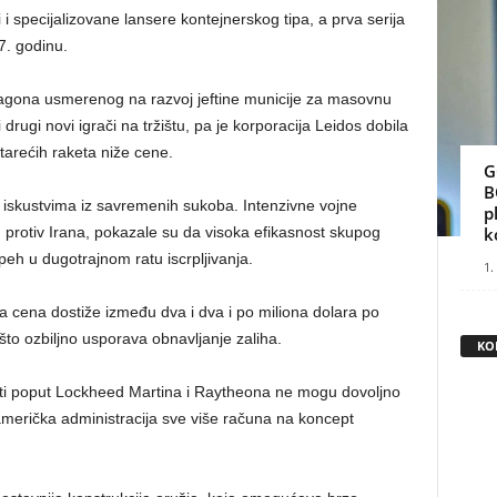
 i specijalizovane lansere kontejnerskog tipa, a prva serija
7. godinu.
gona usmerenog na razvoj jeftine municije za masovnu
rugi novi igrači na tržištu, pa je korporacija Leidos dobila
tarećih raketa niže cene.
G
B
 iskustvima iz savremenih sukoba. Intenzivne vojne
p
u protiv Irana, pokazale su da visoka efikasnost skupog
k
eh u dugotrajnom ratu iscrpljivanja.
1.
a cena dostiže između dva i dva i po miliona dolara po
što ozbiljno usporava obnavljanje zaliha.
KO
ganti poput Lockheed Martina i Raytheona ne mogu dovoljno
erička administracija sve više računa na koncept