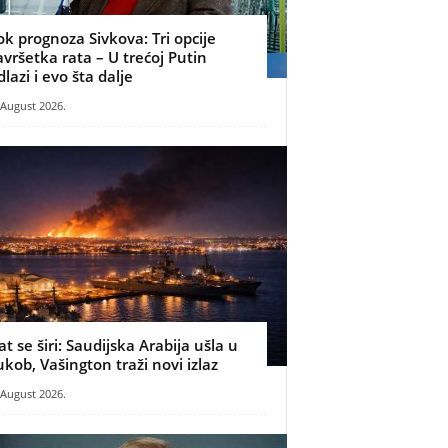
ok prognoza Sivkova: Tri opcije
avršetka rata – U trećoj Putin
dlazi i evo šta dalje
 August 2026.
at se širi: Saudijska Arabija ušla u
ukob, Vašington traži novi izlaz
 August 2026.