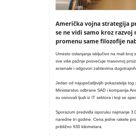
Američka vojna strategija p
se ne vidi samo kroz razvoj 
promenu same filozofije na
Umesto oslanjanja isključivo na mali broj s
sve više pažnje posvećuje masovnoj proizv
arsenale i odgovori zahtevima dugotrajni
Jedan od najupečatljivijih pokazatelja tog 
Ministarstvo odbrane SAD i kompanija Anduri
su osnovali ljudi iz IT sektora i koji se sp
Sporazum predviđa isporuku najmanje 3.
naredne tri godine. Cena jedne rakete pr
približno 930 kilometara.