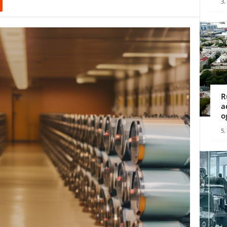
3.
R
a
o
5.