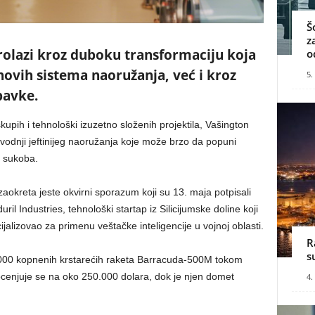
Š
z
rolazi kroz duboku transformaciju koja
o
novih sistema naoružanja, već i kroz
5.
bavke.
kupih i tehnološki izuzetno složenih projektila, Vašington
odnji jeftinijeg naoružanja koje može brzo da popuni
h sukoba.
zaokreta jeste okvirni sporazum koji su 13. maja potpisali
l Industries, tehnološki startap iz Silicijumske doline koji
ecijalizovao za primenu veštačke inteligencije u vojnoj oblasti.
R
s
000 kopnenih krstarećih raketa Barracuda-500M tokom
ocenjuje se na oko 250.000 dolara, dok je njen domet
4.