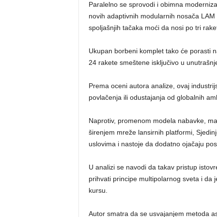
Paralelno se sprovodi i obimna moderniza
novih adaptivnih modularnih nosača LAM 
spoljašnjih tačaka moći da nosi po tri rake
Ukupan borbeni komplet tako će porasti na 
24 rakete smeštene isključivo u unutrašnje
Prema oceni autora analize, ovaj industrij
povlačenja ili odustajanja od globalnih amb
Naprotiv, promenom modela nabavke, maso
širenjem mreže lansirnih platformi, Sjedi
uslovima i nastoje da dodatno ojačaju pos
U analizi se navodi da takav pristup isto
prihvati principe multipolarnog sveta i da 
kursu.
Autor smatra da se usvajanjem metoda asim