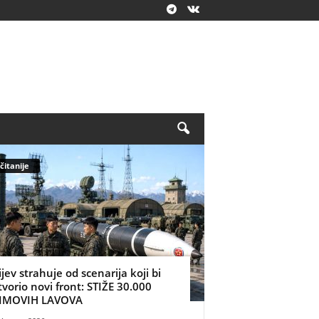
čitanije
ijev strahuje od scenarija koji bi
tvorio novi front: STIŽE 30.000
IMOVIH LAVOVA