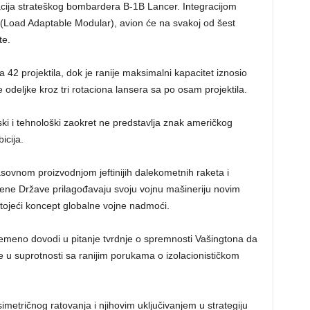
cija strateškog bombardera B-1B Lancer. Integracijom
(Load Adaptable Modular), avion će na svakoj od šest
te.
42 projektila, dok je ranije maksimalni kapacitet iznosio
 odeljke kroz tri rotaciona lansera sa po osam projektila.
ski i tehnološki zaokret ne predstavlja znak američkog
icija.
vnom proizvodnjom jeftinijih dalekometnih raketa i
njene Države prilagođavaju svoju vojnu mašineriju novim
tojeći koncept globalne vojne nadmoći.
vremeno dovodi u pitanje tvrdnje o spremnosti Vašingtona da
je u suprotnosti sa ranijim porukama o izolacionističkom
etričnog ratovanja i njihovim uključivanjem u strategiju