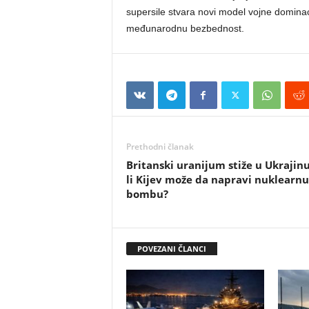
supersile stvara novi model vojne dominac
međunarodnu bezbednost.
Prethodni članak
Britanski uranijum stiže u Ukrajinu
li Kijev može da napravi nuklearnu
bombu?
POVEZANI ČLANCI