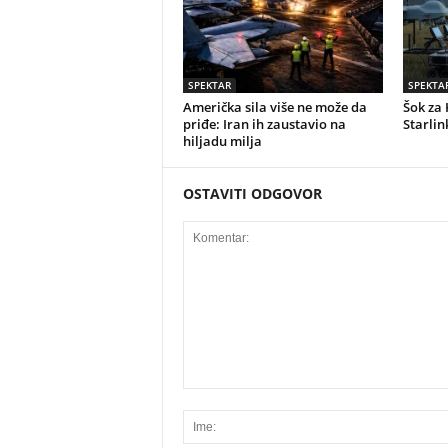
SPEKTAR
SPEKTA
Američka sila više ne može da
Šok za 
priđe: Iran ih zaustavio na
Starlin
hiljadu milja
OSTAVITI ODGOVOR