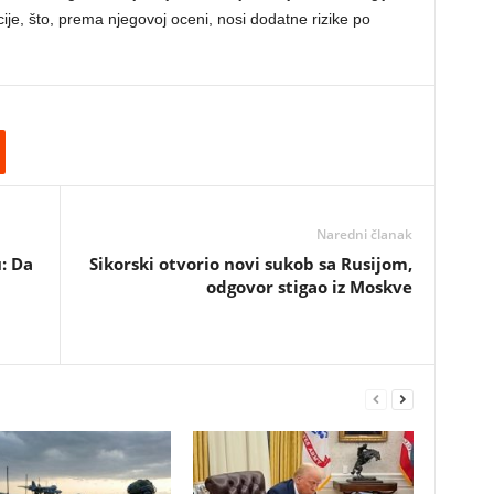
ije, što, prema njegovoj oceni, nosi dodatne rizike po
Naredni članak
: Da
Sikorski otvorio novi sukob sa Rusijom,
odgovor stigao iz Moskve