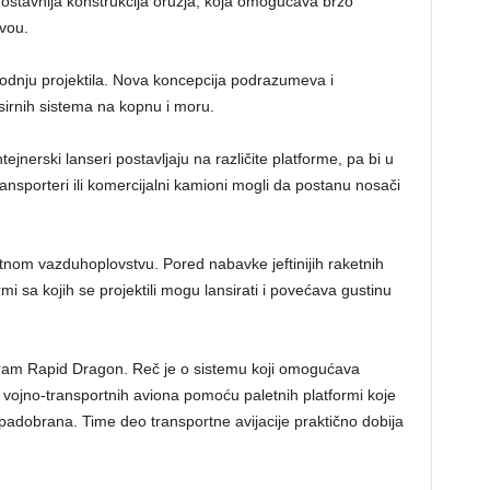
ostavnija konstrukcija oružja, koja omogućava brzo
vou.
dnju projektila. Nova koncepcija podrazumeva i
sirnih sistema na kopnu i moru.
jnerski lanseri postavljaju na različite platforme, pa bi u
 transporteri ili komercijalni kamioni mogli da postanu nosači
atnom vazduhoplovstvu. Pored nabavke jeftinijih raketnih
i sa kojih se projektili mogu lansirati i povećava gustinu
gram Rapid Dragon. Reč je o sistemu koji omogućava
h vojno-transportnih aviona pomoću paletnih platformi koje
adobrana. Time deo transportne avijacije praktično dobija