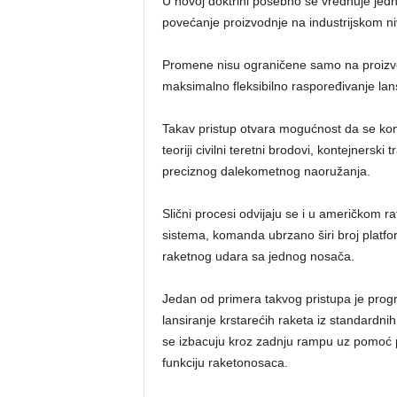
U novoj doktrini posebno se vrednuje jedn
povećanje proizvodnje na industrijskom ni
Promene nisu ograničene samo na proizvo
maksimalno fleksibilno raspoređivanje lan
Takav pristup otvara mogućnost da se konte
teoriji civilni teretni brodovi, kontejnerski
preciznog dalekometnog naoružanja.
Slični procesi odvijaju se i u američkom r
sistema, komanda ubrzano širi broj platform
raketnog udara sa jednog nosača.
Jedan od primera takvog pristupa je pro
lansiranje krstarećih raketa iz standardni
se izbacuju kroz zadnju rampu uz pomoć p
funkciju raketonosaca.