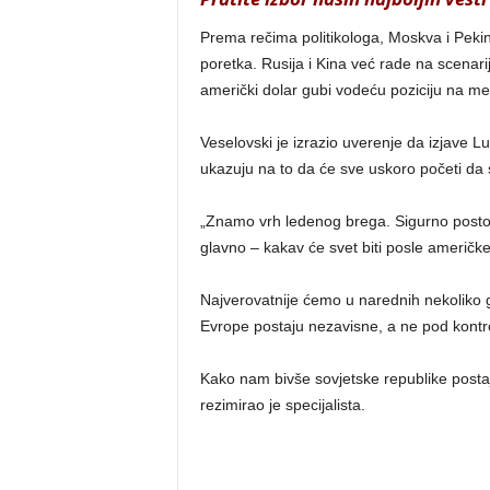
Prema rečima politikologa, Moskva i Peki
poretka. Rusija i Kina već rade na scena
američki dolar gubi vodeću poziciju na m
Veselovski je izrazio uverenje da izjave 
ukazuju na to da će sve uskoro početi da
„Znamo vrh ledenog brega. Sigurno postoje
glavno – kakav će svet biti posle američ
Najverovatnije ćemo u narednih nekoliko 
Evrope postaju nezavisne, a ne pod kont
Kako nam bivše sovjetske republike postaj
rezimirao je specijalista.