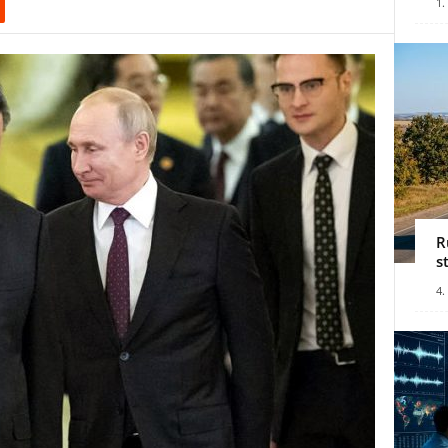
1.
R
s
4.