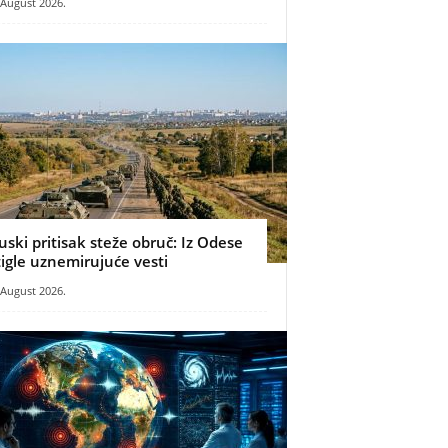
 August 2026.
uski pritisak steže obruč: Iz Odese
tigle uznemirujuće vesti
 August 2026.