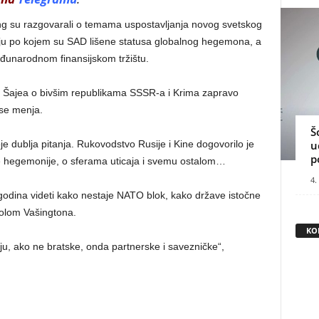
ng su razgovarali o temama uspostavljanja novog svetskog
riju po kojem su SAD lišene statusa globalnog hegemona, a
eđunarodnom finansijskom tržištu.
Lu Šajea o bivšim republikama SSSR-a i Krima zapravo
 se menja.
Š
u
 dublja pitanja. Rukovodstvo Rusije i Kine dogovorilo je
p
ke hegemonije, o sferama uticaja i svemu ostalom…
4.
godina videti kako nestaje NATO blok, kako države istočne
rolom Vašingtona.
KO
u, ako ne bratske, onda partnerske i savezničke“,