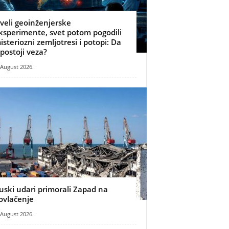
zveli geoinženjerske
ksperimente, svet potom pogodili
isteriozni zemljotresi i potopi: Da
i postoji veza?
 August 2026.
uski udari primorali Zapad na
ovlačenje
 August 2026.