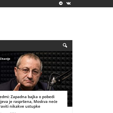
čitanije
edmi: Zapadna bajka o pobedi
ijeva je raspršena, Moskva neće
raviti nikakve ustupke