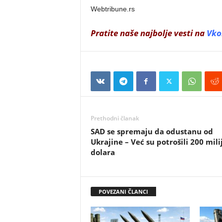
Webtribune.rs
Pratite naše najbolje vesti na
Vko
Prethodni članak
SAD se spremaju da odustanu od
Ukrajine – Već su potrošili 200 mili
dolara
POVEZANI ČLANCI