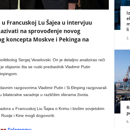
I
e
u Francuskoj Lu Šajea u intervjuu
m
l
azivati na sprovođenje novog
kog koncepta Moskve i Pekinga na
2.
litikolog Sergej Veselovski. On je detaljno analizirao reči
 objasnio šta se ruski predsednik Vladimir Putin
Đinpingom.
davnim razgovorima Vladimir Putin i Si Đinping razgovarali
bilateralne saradnje u različitim sferama života.
R
dora u Francuskoj Liu Šajea o Krimu i bivšim sovjetskim
p
 Rusije i Kine mogli dogovoriti.
6.
 na
Telegramu
.