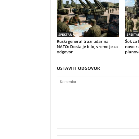
SPEKTAR
SPEKTA
Ruski general traži udar na
Šok za 
NATO: Dosta je bilo, vreme je za
novo r
odgovor
planov
OSTAVITI ODGOVOR