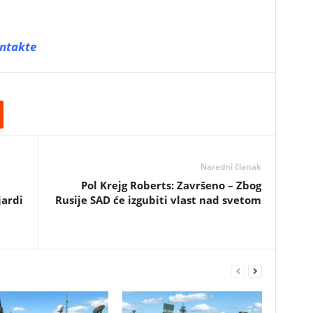
ntakte
Naredni članak
Pol Krejg Roberts: Završeno – Zbog
jardi
Rusije SAD će izgubiti vlast nad svetom