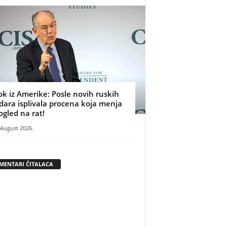
ok iz Amerike: Posle novih ruskih
dara isplivala procena koja menja
ogled na rat!
 August 2026.
MENTARI ČITALACA