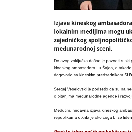
Izjave kineskog ambasadora 
lokalnim medijima mogu uk
zajedničkog spoljnopolitič
međunarodnoj sceni.
Do ovog zaključka došao je poznati ruski po
kineskog ambasadora Lu Šajea, a takođe je
dogovorio sa kineskim predsednikom Si 
Sergej Veselovski je podsetio da su na ne
o pitanjima međunarodne agende i razvoju 
Međutim, nedavna izjava kineskog ambasa
republikama otkrila je oko čega bi se lideri
Pratite izbor naših najboljih vesti