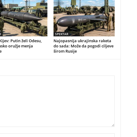
R
SPEKTAR
Kijev: Putin želi Odesu,
Najopasnija ukrajinska raketa
usko oružje menja
do sada: Može da pogodi ciljeve
e
širom Rusije