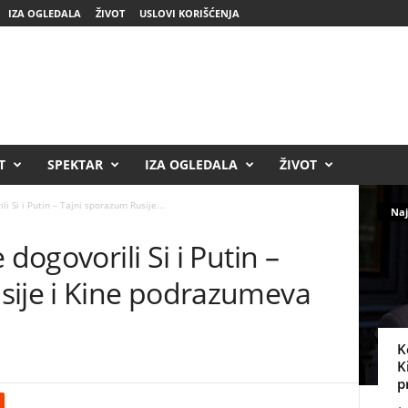
IZA OGLEDALA
ŽIVOT
USLOVI KORIŠĆENJA
T
SPEKTAR
IZA OGLEDALA
ŽIVOT
li Si i Putin – Tajni sporazum Rusije...
Naj
 dogovorili Si i Putin –
sije i Kine podrazumeva
K
K
p