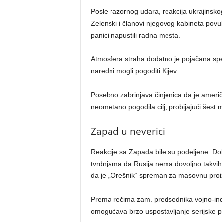
Posle razornog udara, reakcija ukrajinsko
Zelenski i članovi njegovog kabineta povu
panici napustili radna mesta.
Atmosfera straha dodatno je pojačana spek
naredni mogli pogoditi Kijev.
Posebno zabrinjava činjenica da je ameri
neometano pogodila cilj, probijajući šest
Zapad u neverici
Reakcije sa Zapada bile su podeljene. Dok
tvrdnjama da Rusija nema dovoljno takvih 
da je „Orešnik“ spreman za masovnu proi
Prema rečima zam. predsednika vojno-indu
omogućava brzo uspostavljanje serijske pr