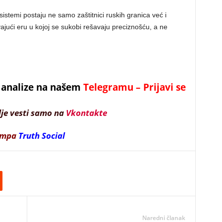
i sistemi postaju ne samo zaštitnici ruskih granica već i
vajući eru u kojoj se sukobi rešavaju preciznošću, a ne
 i analize na našem
Telegramu – Prijavi se
lje vesti samo na
Vkontakte
ampa
Truth Social
Naredni članak