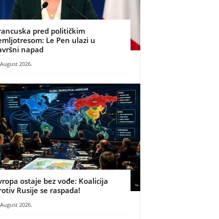
rancuska pred političkim
emljotresom: Le Pen ulazi u
avršni napad
 August 2026.
vropa ostaje bez vođe: Koalicija
rotiv Rusije se raspada!
 August 2026.