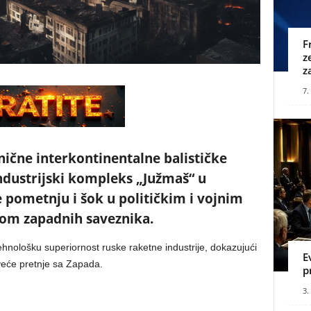
F
z
z
7.
ične interkontinentalne balističke
ndustrijski kompleks „Južmaš“ u
 pometnju i šok u političkim i vojnim
irom zapadnih saveznika.
ehnološku superiornost ruske raketne industrije, dokazujući
E
eće pretnje sa Zapada.
p
3.