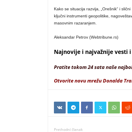
Kako se situacija razvija, „Orešnik“ i sličn
ključni instrumenti geopolitike, nagovešta
masovnim razaranjem.
Aleksandar Petrov (Webtribune.rs)
Najnovije i najvažnije vesti
Pratite tokom 24 sata naše najbo
Otvorite novu mrežu Donalda Tr
Prethodni članak