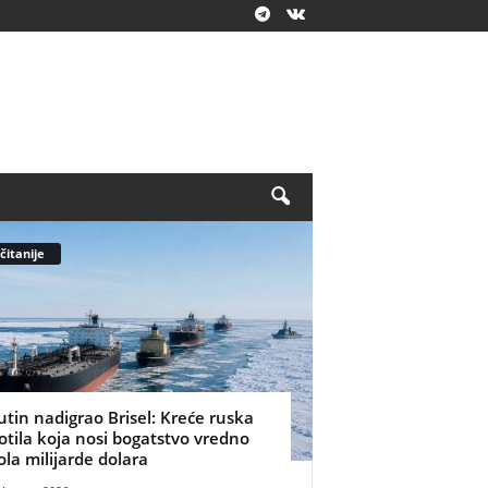
čitanije
utin nadigrao Brisel: Kreće ruska
lotila koja nosi bogatstvo vredno
ola milijarde dolara