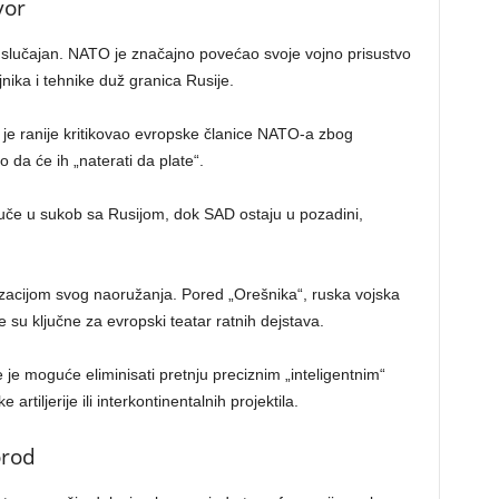
vor
e slučajan. NATO je značajno povećao svoje vojno prisustvo
jnika i tehnike duž granica Rusije.
je ranije kritikovao evropske članice NATO-a zbog
 da će ih „naterati da plate“.
uvuče u sukob sa Rusijom, dok SAD ostaju u pozadini,
zacijom svog naoružanja. Pored „Orešnika“, ruska vojska
su ključne za evropski teatar ratnih dejstava.
 je moguće eliminisati pretnju preciznim „inteligentnim“
tiljerije ili interkontinentalnih projektila.
orod