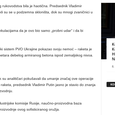
g rukovodstva bila je haotična. Predsednik Vladimir
kli su se u podzemna skloništa, dok su mnogi zvaničnici u
ulacijama da je ovo bio samo „probni udar“ i da bi
K
K
čki sistem PVO Ukrajine pokazao svoju nemoć – raketa je
H
 metara debelog armiranog betona ispod zemaljskog nivoa.
N
8.
 su analitičari pokušavali da umanje značaj ove operacije
KO
raketa, predsednik Vladimir Putin jasno je stavio do znanja
zvodnju.
strijske komisije Rusije, naučno-proizvodna baza
oizvodnje ovog sofisticiranog oružja.