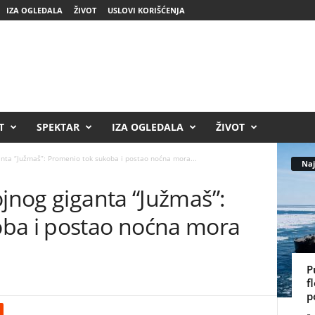
IZA OGLEDALA
ŽIVOT
USLOVI KORIŠĆENJA
T
SPEKTAR
IZA OGLEDALA
ŽIVOT
anta “Južmaš”: Promenio tok sukoba i postao noćna mora...
Naj
ojnog giganta “Južmaš”:
ba i postao noćna mora
P
f
p