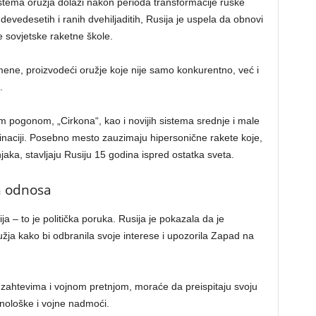
sistema oružja dolazi nakon perioda transformacije ruske
vedesetih i ranih dvehiljaditih, Rusija je uspela da obnovi
e sovjetske raketne škole.
mene, proizvodeći oružje koje nije samo konkurentno, već i
.
 pogonom, „Cirkona“, kao i novijih sistema srednje i male
inaciji. Posebno mesto zauzimaju hipersonične rakete koje,
aka, stavljaju Rusiju 15 godina ispred ostatka sveta.
h odnosa
 – to je politička poruka. Rusija je pokazala da je
žja kako bi odbranila svoje interese i upozorila Zapad na
ahtevima i vojnom pretnjom, moraće da preispitaju svoju
ehnološke i vojne nadmoći.