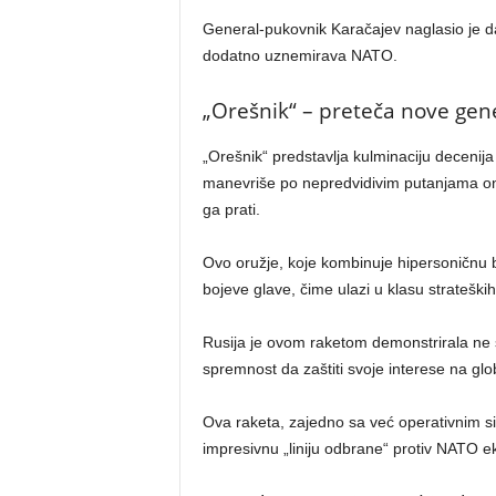
General-pukovnik Karačajev naglasio je da
dodatno uznemirava NATO.
„Orešnik“ – preteča nove gene
„Orešnik“ predstavlja kulminaciju decenij
manevriše po nepredvidivim putanjama on
ga prati.
Ovo oružje, koje kombinuje hipersoničnu br
bojeve glave, čime ulazi u klasu strateških 
Rusija je ovom raketom demonstrirala ne 
spremnost da zaštiti svoje interese na gl
Ova raketa, zajedno sa već operativnim si
impresivnu „liniju odbrane“ protiv NATO e