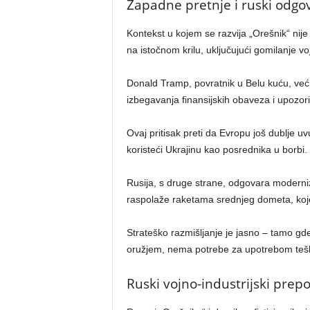
Zapadne pretnje i ruski odgo
Kontekst u kojem se razvija „Orešnik“ nij
na istočnom krilu, uključujući gomilanje vo
Donald Tramp, povratnik u Belu kuću, već 
izbegavanja finansijskih obaveza i upozorio
Ovaj pritisak preti da Evropu još dublje 
koristeći Ukrajinu kao posrednika u borbi.
Rusija, s druge strane, odgovara moderni
raspolaže raketama srednjeg dometa, koje 
Strateško razmišljanje je jasno – tamo gde
oružjem, nema potrebe za upotrebom teške ar
Ruski vojno-industrijski prep