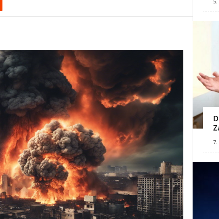
5.
D
Z
7.