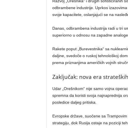
Razvoj „Orešnika“ i drugih sofisticiranih 
odbrambene industrije. Uprkos izazovima de
svoje kapacitete, oslanjajući se na nasleđ
Danas, odbrambena industrija radi u tri s
superiorno u odnosu na zapadne analoge
Rakete poput „Burevestnika“ sa nuklearnim
daljine, svedoče o ruskoj tehnološkoj dom
prema priznanjima američkih vojnih stručnj
Zaključak: nova era strateški
Udar „Orešnikom“ nije samo vojna operacija
spremna da koristi svoja najnaprednija oru
posledice daljeg pritiska.
Evropske države, suočene sa Trampovim z
strategiju, dok Rusija ostaje na poziciji t