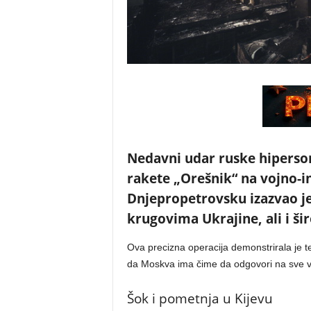
Nedavni udar ruske hiperson
rakete „Orešnik“ na vojno-i
Dnjepropetrovsku izazvao je
krugovima Ukrajine, ali i š
Ova precizna operacija demonstrirala je t
da Moskva ima čime da odgovori na sve v
Šok i pometnja u Kijevu