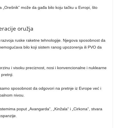
 „Orešnik“ može da gađa bilo koju tačku u Evropi, što
racije oružja
a razvoja ruske raketne tehnologije. Njegova sposobnost da
emogućava bilo koji sistem ranog upozorenja ili PVO da
zinu i visoku preciznost, nosi i konvencionalne i nuklearne
pretnji.
samo sposobnost da odgovori na pretnje iz Evrope već i
obalnom nivou.
stemima poput „Avangarda“, „Kinžala“ i „Cirkona“, stvara
kspanzije.