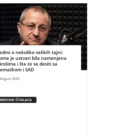
edmi o nekoliko velikih tajni:
ome je ustvari bila namenjena
irošima i šta će se desiti sa
emačkom i SAD
 August 2026.
MENTARI ČITALACA