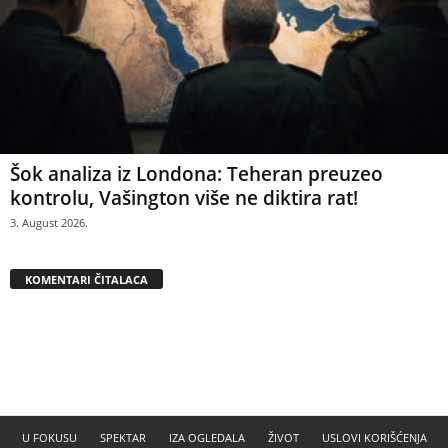
Šok analiza iz Londona: Teheran preuzeo
kontrolu, Vašington više ne diktira rat!
3. August 2026.
KOMENTARI ČITALACA
U FOKUSU
SPEKTAR
IZA OGLEDALA
ŽIVOT
USLOVI KORIŠĆENJA