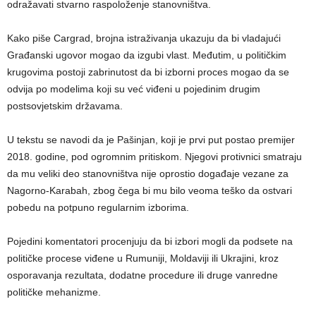
odražavati stvarno raspoloženje stanovništva.
Kako piše Cargrad, brojna istraživanja ukazuju da bi vladajući
Građanski ugovor mogao da izgubi vlast. Međutim, u političkim
krugovima postoji zabrinutost da bi izborni proces mogao da se
odvija po modelima koji su već viđeni u pojedinim drugim
postsovjetskim državama.
U tekstu se navodi da je Pašinjan, koji je prvi put postao premijer
2018. godine, pod ogromnim pritiskom. Njegovi protivnici smatraju
da mu veliki deo stanovništva nije oprostio događaje vezane za
Nagorno-Karabah, zbog čega bi mu bilo veoma teško da ostvari
pobedu na potpuno regularnim izborima.
Pojedini komentatori procenjuju da bi izbori mogli da podsete na
političke procese viđene u Rumuniji, Moldaviji ili Ukrajini, kroz
osporavanja rezultata, dodatne procedure ili druge vanredne
političke mehanizme.