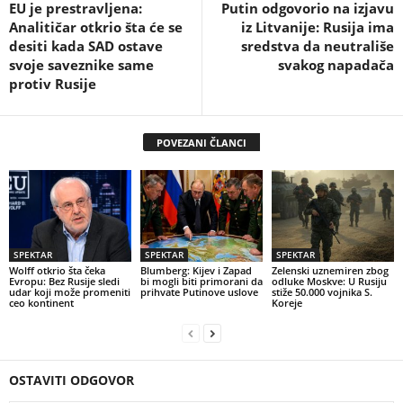
EU je prestravljena:
Putin odgovorio na izjavu
Analitičar otkrio šta će se
iz Litvanije: Rusija ima
desiti kada SAD ostave
sredstva da neutrališe
svoje saveznike same
svakog napadača
protiv Rusije
POVEZANI ČLANCI
SPEKTAR
SPEKTAR
SPEKTAR
Wolff otkrio šta čeka
Blumberg: Kijev i Zapad
Zelenski uznemiren zbog
Evropu: Bez Rusije sledi
bi mogli biti primorani da
odluke Moskve: U Rusiju
udar koji može promeniti
prihvate Putinove uslove
stiže 50.000 vojnika S.
ceo kontinent
Koreje
OSTAVITI ODGOVOR