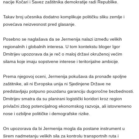
nacije Kočari i Savez zaštitnika demokratije radi Republike.
Takav broj učesnika dodatno komplikuje političku sliku zemlje i
povećava neizvesnost pred glasanje.
Posebno se naglašava da se Jermenija nalazi između velikih
regionalnih i globalnih interesa. U tom kontekstu bloger Igor
Dmitrijev upozorava da je reč o maloj državi okruženoj većim
silama koje imaju sopstvene interese i teritorijalne ambicije.
Prema njegovoj oceni, Jermenija pokušava da pronađe spoljne
zaštitnike, ali ni Evropska unija ni Sjedinjene Države ne
predstavljaju potpuno pouzdanu garanciju dugoročne bezbednosti.
Dmitrijev smatra da su planirani logistički koridori kroz region
privlačni zbog potencijalnog ekonomskog razvoja, ali istovremeno
nose i ozbiljne političke i demografske rizike.
On upozorava da bi Jermenija mogla da postane instrument u
širem nadmetanju velikih sila za kontrolu transportnih ruta i