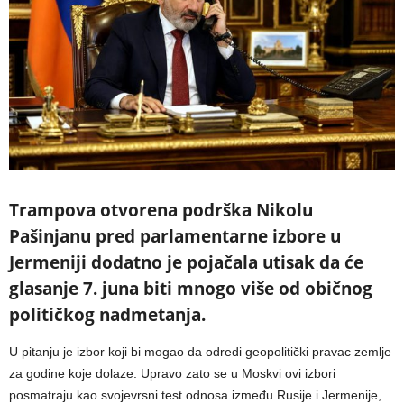
Trampova otvorena podrška Nikolu
Pašinjanu pred parlamentarne izbore u
Jermeniji dodatno je pojačala utisak da će
glasanje 7. juna biti mnogo više od običnog
političkog nadmetanja.
U pitanju je izbor koji bi mogao da odredi geopolitički pravac zemlje
za godine koje dolaze. Upravo zato se u Moskvi ovi izbori
posmatraju kao svojevrsni test odnosa između Rusije i Jermenije,