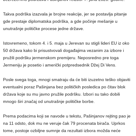
Takva podrška izazvala je brojne reakcije, jer se postavlja pitanje
gde prestaje diplomatska podrška, a gde počinje mešanje u
unutrašnje političke procese jedne države.
Istovremeno, tokom 4. i 5. maja u Jerevan su stigli lideri EU iz oko
50 država kako bi prisustvovali događajima vezanim za izbore i
pružili podršku jermenskom premijeru. Neposredno pre toga
Jermeniju je posetio i američki potpredsednik Džej Di Vens.
Posle svega toga, mnogi smatraju da će biti izuzetno teško objaviti
eventualni poraz Pašinjana bez političkih posledica po čitav blok
država koje su mu javno pružile podršku. Izbori su tako dobili
mnogo širi značaj od unutrašnje političke borbe.
Prema podacima koji se navode u tekstu, Pašinjanov rejting pao je
na 11 odsto, dok mu ne veruje čak 79 procenata birača. Uprkos
tome, postoje ozbiljne sumnje da rezultati izbora možda neće