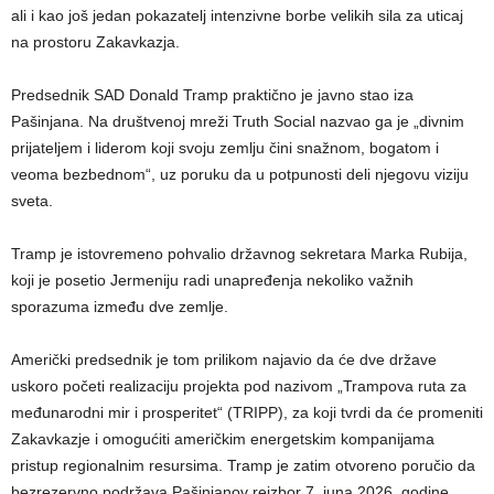
ali i kao još jedan pokazatelj intenzivne borbe velikih sila za uticaj
na prostoru Zakavkazja.
Predsednik SAD Donald Tramp praktično je javno stao iza
Pašinjana. Na društvenoj mreži Truth Social nazvao ga je „divnim
prijateljem i liderom koji svoju zemlju čini snažnom, bogatom i
veoma bezbednom“, uz poruku da u potpunosti deli njegovu viziju
sveta.
Tramp je istovremeno pohvalio državnog sekretara Marka Rubija,
koji je posetio Jermeniju radi unapređenja nekoliko važnih
sporazuma između dve zemlje.
Američki predsednik je tom prilikom najavio da će dve države
uskoro početi realizaciju projekta pod nazivom „Trampova ruta za
međunarodni mir i prosperitet“ (TRIPP), za koji tvrdi da će promeniti
Zakavkazje i omogućiti američkim energetskim kompanijama
pristup regionalnim resursima. Tramp je zatim otvoreno poručio da
bezrezervno podržava Pašinjanov reizbor 7. juna 2026. godine.