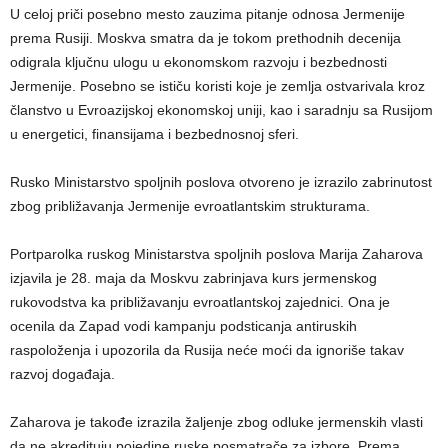
U celoj priči posebno mesto zauzima pitanje odnosa Jermenije
prema Rusiji. Moskva smatra da je tokom prethodnih decenija
odigrala ključnu ulogu u ekonomskom razvoju i bezbednosti
Jermenije. Posebno se ističu koristi koje je zemlja ostvarivala kroz
članstvo u Evroazijskoj ekonomskoj uniji, kao i saradnju sa Rusijom
u energetici, finansijama i bezbednosnoj sferi.
Rusko Ministarstvo spoljnih poslova otvoreno je izrazilo zabrinutost
zbog približavanja Jermenije evroatlantskim strukturama.
Portparolka ruskog Ministarstva spoljnih poslova Marija Zaharova
izjavila je 28. maja da Moskvu zabrinjava kurs jermenskog
rukovodstva ka približavanju evroatlantskoj zajednici. Ona je
ocenila da Zapad vodi kampanju podsticanja antiruskih
raspoloženja i upozorila da Rusija neće moći da ignoriše takav
razvoj događaja.
Zaharova je takođe izrazila žaljenje zbog odluke jermenskih vlasti
da ne akredituju pojedine ruske posmatrače za izbore. Prema