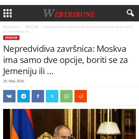
Naslovnica
SPEKTAR
Nepredvidiva završnica: Moskva ima samo dve opcije, boriti
se za Jemeniju ili...
SPEKTAR
Nepredvidiva završnica: Moskva
ima samo dve opcije, boriti se za
Jemeniju ili …
29. May 2026.