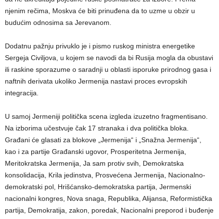
njenim rečima, Moskva će biti prinuđena da to uzme u obzir u
budućim odnosima sa Jerevanom.
Dodatnu pažnju privuklo je i pismo ruskog ministra energetike
Sergeja Civiljova, u kojem se navodi da bi Rusija mogla da obustavi
ili raskine sporazume o saradnji u oblasti isporuke prirodnog gasa i
naftnih derivata ukoliko Jermenija nastavi proces evropskih
integracija.
U samoj Jermeniji politička scena izgleda izuzetno fragmentisano.
Na izborima učestvuje čak 17 stranaka i dva politička bloka.
Građani će glasati za blokove „Jermenija“ i „Snažna Jermenija“,
kao i za partije Građanski ugovor, Prosperitetna Jermenija,
Meritokratska Jermenija, Ja sam protiv svih, Demokratska
konsolidacija, Krila jedinstva, Prosvećena Jermenija, Nacionalno-
demokratski pol, Hrišćansko-demokratska partija, Jermenski
nacionalni kongres, Nova snaga, Republika, Alijansa, Reformistička
partija, Demokratija, zakon, poredak, Nacionalni preporod i buđenje