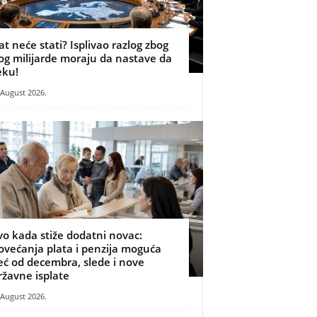
at neće stati? Isplivao razlog zbog
og milijarde moraju da nastave da
eku!
 August 2026.
vo kada stiže dodatni novac:
ovećanja plata i penzija moguća
eć od decembra, slede i nove
ržavne isplate
 August 2026.