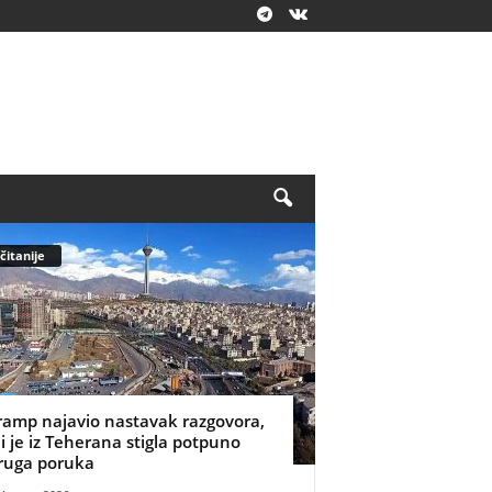
čitanije
ramp najavio nastavak razgovora,
li je iz Teherana stigla potpuno
ruga poruka