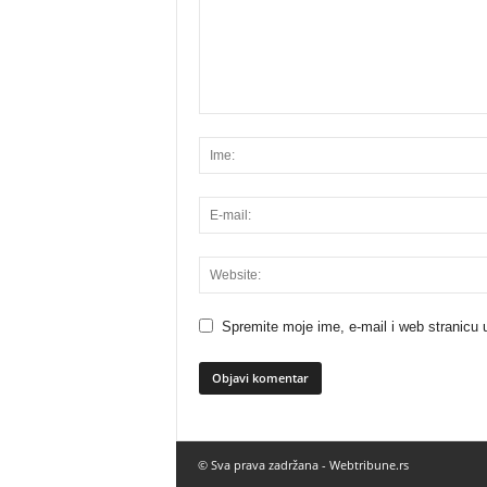
Spremite moje ime, e-mail i web stranicu 
© Sva prava zadržana -
Webtribune.rs