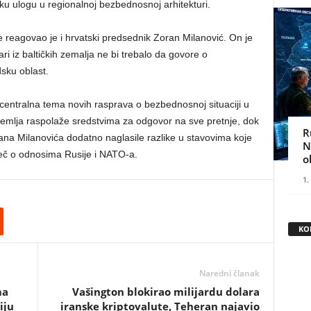
u ulogu u regionalnoj bezbednosnoj arhitekturi.
eagovao je i hrvatski predsednik Zoran Milanović. On je
čari iz baltičkih zemalja ne bi trebalo da govore o
sku oblast.
 centralna tema novih rasprava o bezbednosnoj situaciji u
zemlja raspolaže sredstvima za odgovor na sve pretnje, dok
R
orana Milanovića dodatno naglasile razlike u stavovima koje
N
reč o odnosima Rusije i NATO-a.
o
1.
KO
Naredni članak
ma
Vašington blokirao milijardu dolara
iju
iranske kriptovalute, Teheran najavio