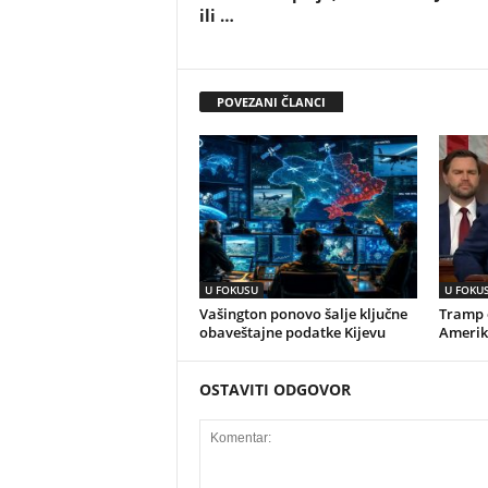
ili …
POVEZANI ČLANCI
U FOKUSU
U FOKU
Vašington ponovo šalje ključne
Tramp o
obaveštajne podatke Kijevu
Amerik
OSTAVITI ODGOVOR