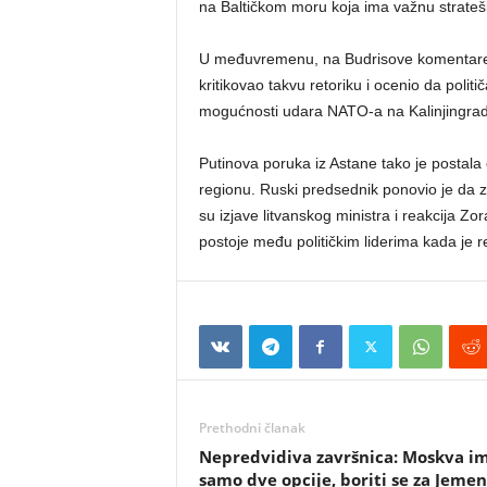
na Baltičkom moru koja ima važnu stratešk
U međuvremenu, na Budrisove komentare r
kritikovao takvu retoriku i ocenio da politi
mogućnosti udara NATO-a na Kalinjingrad
Putinova poruka iz Astane tako je postala
regionu. Ruski predsednik ponovio je da 
su izjave litvanskog ministra i reakcija Z
postoje među političkim liderima kada je 
Prethodni članak
Nepredvidiva završnica: Moskva i
samo dve opcije, boriti se za Jemen