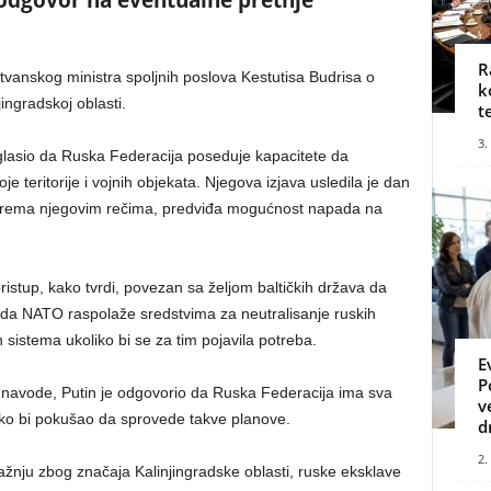
R
litvanskog ministra spoljnih poslova Kestutisa Budrisa o
k
gradskoj oblasti.
t
3.
aglasio da Ruska Federacija poseduje kapacitete da
 teritorije i vojnih objekata. Njegova izjava usledila je dan
, prema njegovim rečima, predviđa mogućnost napada na
pristup, kako tvrdi, povezan sa željom baltičkih država da
 da NATO raspolaže sredstvima za neutralisanje ruskih
sistema ukoliko bi se za tim pojavila potreba.
E
P
 navode, Putin je odgovorio da Ruska Federacija ima sva
v
ko bi pokušao da sprovede takve planove.
d
2.
žnju zbog značaja Kalinjingradske oblasti, ruske eksklave