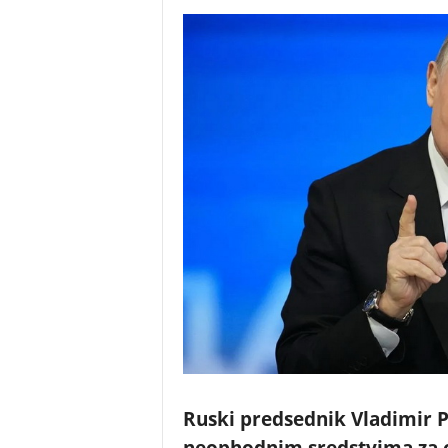
Ruski predsednik Vladimir P
neophodnim sredstvima za o