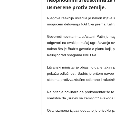
usmerene protiv zemlje.
Njegova reakcija usledila je nakon izjave 
mogućem delovanju NATO-a prema Kalinjin
Govoreći novinarima u Astani, Putin je n
odgovori na svaki pokušaj ugrožavanja svoje
nakon što je Budris govorio o planu koji
Kalinjingrad snagama NATO-a.
Litvanski ministar je objasnio da je takav 
pokažu odlučnost. Budris je pritom naveo
sistema protivvazdušne odbrane i raketnih 
Na pitanje novinara da prokomentariše te
sredstva da „sravni sa zemljom“ svakoga 
Ova razmena izjava dodatno je privukla pa