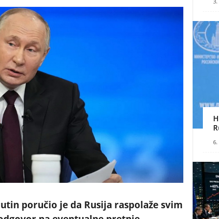
3.
H
R
6.
utin poručio je da Rusija raspolaže svim
dgovor na eventualne pretnje