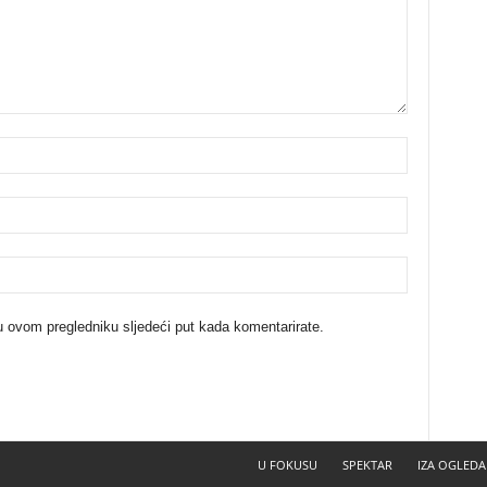
u ovom pregledniku sljedeći put kada komentarirate.
U FOKUSU
SPEKTAR
IZA OGLEDA