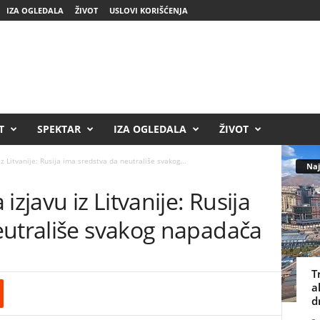
IZA OGLEDALA
ŽIVOT
USLOVI KORIŠĆENJA
T
SPEKTAR
IZA OGLEDALA
ŽIVOT
z Litvanije: Rusija ima sredstva da neutrališe svakog...
Naj
izjavu iz Litvanije: Rusija
eutrališe svakog napadača
T
a
d