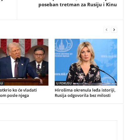
poseban tretman za Rusiju i Kinu
SU
U FOKUSU
tkrio ko će vladati
Hirošima okrenula leđa istoriji,
om posle njega
Rusija odgovorila bez milosti