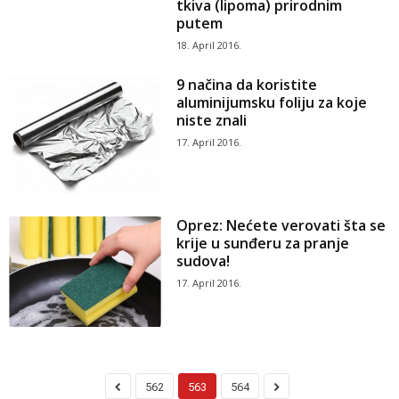
tkiva (lipoma) prirodnim
putem
18. April 2016.
9 načina da koristite
aluminijumsku foliju za koje
niste znali
17. April 2016.
Oprez: Nećete verovati šta se
krije u sunđeru za pranje
sudova!
17. April 2016.
562
563
564