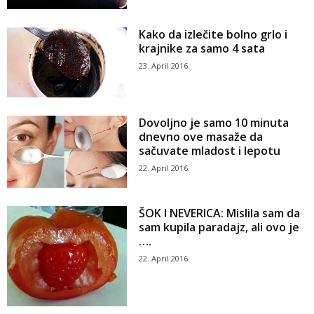
Kako da izlečite bolno grlo i
krajnike za samo 4 sata
23. April 2016.
Dovoljno je samo 10 minuta
dnevno ove masaže da
sačuvate mladost i lepotu
22. April 2016.
ŠOK I NEVERICA: Mislila sam da
sam kupila paradajz, ali ovo je
….
22. April 2016.