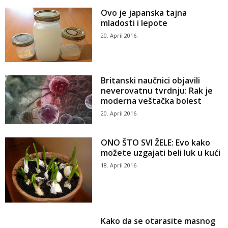
Ovo je japanska tajna
mladosti i lepote
20. April 2016.
Britanski naučnici objavili
neverovatnu tvrdnju: Rak je
moderna veštačka bolest
20. April 2016.
ONO ŠTO SVI ŽELE: Evo kako
možete uzgajati beli luk u kući
18. April 2016.
Kako da se otarasite masnog