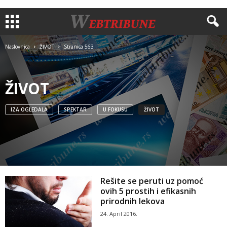
Naslovnica
ŽIVOT
Stranica 563
ŽIVOT
IZA OGLEDALA
SPEKTAR
U FOKUSU
ŽIVOT
Rešite se peruti uz pomoć
ovih 5 prostih i efikasnih
prirodnih lekova
24. April 2016.