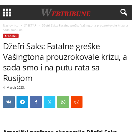
Naslovnica
SPEKTAR
Džefri Saks: Fatalne greške Vašingtona prouzrokovale krizu, a
sada smo i na...
SPEKTAR
Džefri Saks: Fatalne greške
Vašingtona prouzrokovale krizu, a
sada smo i na putu rata sa
Rusijom
4. March 2023.