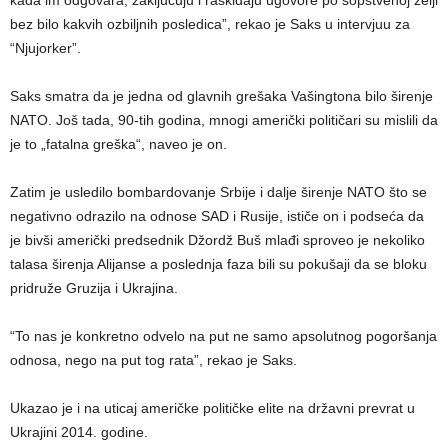
kada im odgovara, zaključuju i raskidaju ugovore po sopstvenoj želji
bez bilo kakvih ozbiljnih posledica”, rekao je Saks u intervjuu za
“Njujorker”.
Saks smatra da je jedna od glavnih grešaka Vašingtona bilo širenje
NATO. Još tada, 90-tih godina, mnogi američki političari su mislili da
je to „fatalna greška“, naveo je on.
Zatim je usledilo bombardovanje Srbije i dalje širenje NATO što se
negativno odrazilo na odnose SAD i Rusije, ističe on i podseća da
je bivši američki predsednik Džordž Buš mlađi sproveo je nekoliko
talasa širenja Alijanse a poslednja faza bili su pokušaji da se bloku
pridruže Gruzija i Ukrajina.
“To nas je konkretno odvelo na put ne samo apsolutnog pogoršanja
odnosa, nego na put tog rata”, rekao je Saks.
Ukazao je i na uticaj američke političke elite na državni prevrat u
Ukrajini 2014. godine.