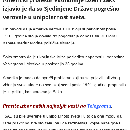
Američki profesor ekonomije Džefri Saks
izjavio je da su Sjedinjene Države pogrešno
verovale u unipolarnost sveta.
On navodi da je Amerika verovala i u svoju superiornost posle
1991. godine što je dovelo do pogoršanja odnosa sa Rusijom i
napete međunarodne političke situacije.
Saks smatra da je ukrajinska kriza posledica napetosti u odnosima
Vašingtona i Moskve u poslednjih 25 godina.
Amerika je mogla da spreči probleme koji su se pojavili, ali zbog
viđenja svoje uloge na svetskoj sceni posle 1991. godine propustila
je tu priliku, konstatovao je Saks.
Pratite izbor naših najboljih vesti na
Telegramu
.
“SAD su bile uverene u unipolarnost sveta i u to da one mogu da
rade praktično sve što žele, pa i da razmeštaju vojne baze gde i