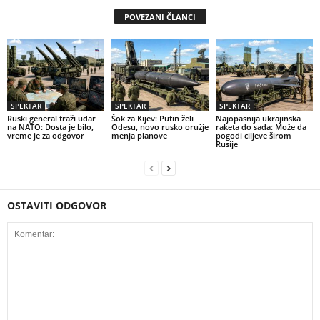
POVEZANI ČLANCI
SPEKTAR
SPEKTAR
SPEKTAR
Ruski general traži udar
Šok za Kijev: Putin želi
Najopasnija ukrajinska
na NATO: Dosta je bilo,
Odesu, novo rusko oružje
raketa do sada: Može da
vreme je za odgovor
menja planove
pogodi ciljeve širom
Rusije
OSTAVITI ODGOVOR