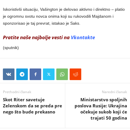
Iskoristivši situaciju, Vašington je delovao aktivno i direktno – platio
je ogromnu svotu novca onima koji su rukovodili Majdanom i
sponzorisao je taj prevrat, istakao je Saks.
Pratite naše najbolje vesti na
Vkontakte
(sputnik)
Prethodni članak
Naredni članak
Skot Riter savetuje
Ministarstvo spoljnih
Zelenskom da se preda pre
poslova Rusije: Ukrajina
nego što bude prekasno
očekuje sukob koji će
trajati 50 godina