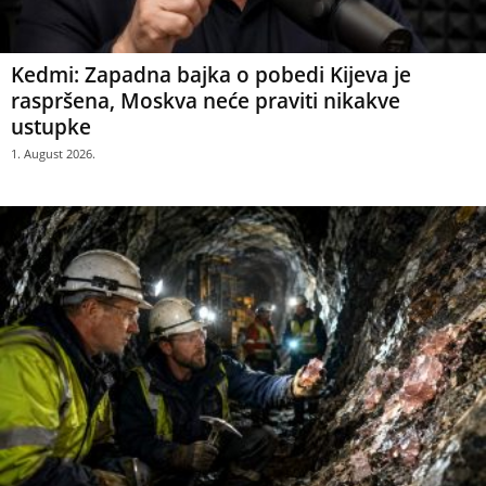
Kedmi: Zapadna bajka o pobedi Kijeva je
raspršena, Moskva neće praviti nikakve
ustupke
1. August 2026.