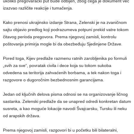
ukoliko pregovarački put bude odbijen, zbog čega je dokument već
izazvao različite reakcije i tumačenja.
Kako prenosi ukrajinsko izdanje Strana, Zelenski je na zvaničnom
sajtu objavio predlog koji podrazumeva potpuni prekid vatre tokom
čitavog perioda pregovora. Prema njegovoj zamisli, kontrolu
poštovanja primirja mogle bi da obezbeđuju Sjedinjene Države.
Pored toga, Kijev predlaže razmenu ratnih zarobljenika po formuli
„svih za sve“, povratak civila i dece koja su tokom sukoba
odvedena sa teritorija zahvaćenih borbama, a tek nakon toga i
razgovore o dugoročnim bezbednosnim garancijama.
Jedan od ključnih delova pisma odnosi se na organizovanje ličnog
sastanka. Zelenski predlaže da se unapred odredi konkretan datum
susreta, a kao moguće lokacije navodi Švajcarsku, Tursku ili neku
od arapskih država.
Prema njegovoj zamisli, razgovori bi u početku bili bilateralni,