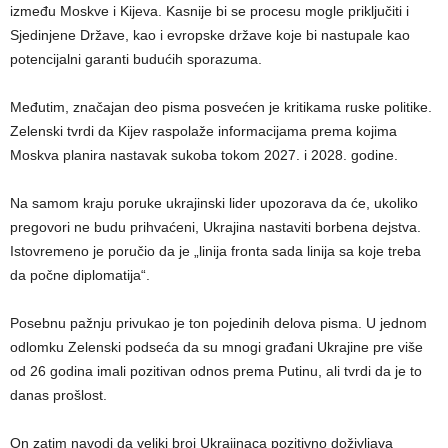
između Moskve i Kijeva. Kasnije bi se procesu mogle priključiti i
Sjedinjene Države, kao i evropske države koje bi nastupale kao
potencijalni garanti budućih sporazuma.
Međutim, značajan deo pisma posvećen je kritikama ruske politike.
Zelenski tvrdi da Kijev raspolaže informacijama prema kojima
Moskva planira nastavak sukoba tokom 2027. i 2028. godine.
Na samom kraju poruke ukrajinski lider upozorava da će, ukoliko
pregovori ne budu prihvaćeni, Ukrajina nastaviti borbena dejstva.
Istovremeno je poručio da je „linija fronta sada linija sa koje treba
da počne diplomatija“.
Posebnu pažnju privukao je ton pojedinih delova pisma. U jednom
odlomku Zelenski podseća da su mnogi građani Ukrajine pre više
od 26 godina imali pozitivan odnos prema Putinu, ali tvrdi da je to
danas prošlost.
On zatim navodi da veliki broj Ukrajinaca pozitivno doživljava