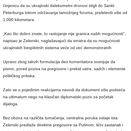
činjenicu da su ukrajinski dalekometni dronovi stigli do Sankt
Peterburga tokom održavanja tamošnjeg foruma, preletevši više od
1.000 kilometara.
„Kao što dobro znate, to rastojanje nije granica naših mogućnosti“,
napisao je Zelenski, naglašavajući da smatra da su mogućnosti
ukrajinskih bespilotnih sistema veće od već demonstriranih.
Upravo zbog takvih formulacija deo komentatora ocenjuje da
pismo, pored poziva na pregovore i prekid vatre, sadrži i elemente
političkog pritiska.
Zato se u pojedinim reakcijama navodi da dokument više podseća
na ultimatum nego na klasičan diplomatski poziv za početak
dijaloga.
Bez obzira na različita tumačenja, centralna poruka ostaje ista:
Zelenski predlaže direktne pregovore sa Putinom, lični sastanak i