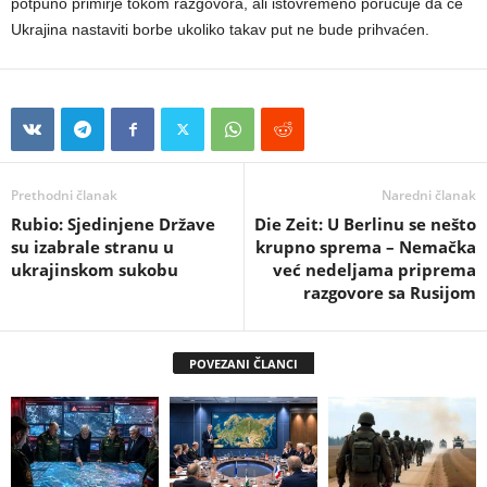
potpuno primirje tokom razgovora, ali istovremeno poručuje da će
Ukrajina nastaviti borbe ukoliko takav put ne bude prihvaćen.
Prethodni članak
Naredni članak
Rubio: Sjedinjene Države
Die Zeit: U Berlinu se nešto
su izabrale stranu u
krupno sprema – Nemačka
ukrajinskom sukobu
već nedeljama priprema
razgovore sa Rusijom
POVEZANI ČLANCI