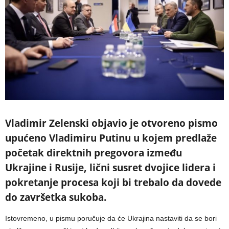
Vladimir Zelenski objavio je otvoreno pismo
upućeno Vladimiru Putinu u kojem predlaže
početak direktnih pregovora između
Ukrajine i Rusije, lični susret dvojice lidera i
pokretanje procesa koji bi trebalo da dovede
do završetka sukoba.
Istovremeno, u pismu poručuje da će Ukrajina nastaviti da se bori