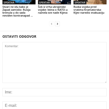
SPEKTAR
SPEKTAR
SPEKTAR
Stvari ne idu kako je
Šok iz vrha ukrajinske
Ruska vojska pred
Zapad zamislio: Rusija
vojske: Istina o NATO-u
vratima Kramatorska:
krenula u do sada
raznela sve nade Kijeva
Kijev naredio evakuaciju
neviđen kontranapad …
OSTAVITI ODGOVOR