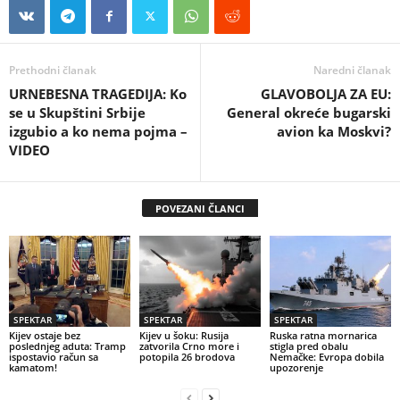
Prethodni članak
Naredni članak
URNEBESNA TRAGEDIJA: Ko
GLAVOBOLJA ZA EU:
se u Skupštini Srbije
General okreće bugarski
izgubio a ko nema pojma –
avion ka Moskvi?
VIDEO
POVEZANI ČLANCI
SPEKTAR
SPEKTAR
SPEKTAR
Kijev ostaje bez
Kijev u šoku: Rusija
Ruska ratna mornarica
poslednjeg aduta: Tramp
zatvorila Crno more i
stigla pred obalu
ispostavio račun sa
potopila 26 brodova
Nemačke: Evropa dobila
kamatom!
upozorenje