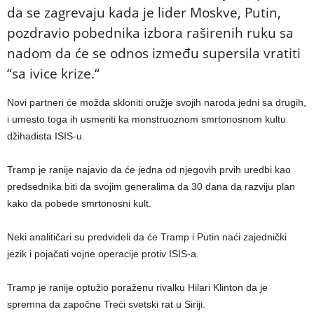
da se zagrevaju kada je lider Moskve, Putin,
pozdravio pobednika izbora raširenih ruku sa
nadom da će se odnos između supersila vratiti
“sa ivice krize.“
Novi partneri će možda skloniti oružje svojih naroda jedni sa drugih,
i umesto toga ih usmeriti ka monstruoznom smrtonosnom kultu
džihadista ISIS-u.
Tramp je ranije najavio da će jedna od njegovih prvih uredbi kao
predsednika biti da svojim generalima da 30 dana da razviju plan
kako da pobede smrtonosni kult.
Neki analitičari su predvideli da će Tramp i Putin naći zajednički
jezik i pojačati vojne operacije protiv ISIS-a.
Tramp je ranije optužio poraženu rivalku Hilari Klinton da je
spremna da započne Treći svetski rat u Siriji.