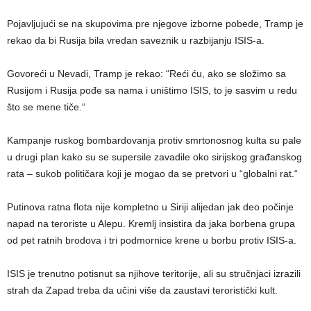
Pojavljujući se na skupovima pre njegove izborne pobede, Tramp je
rekao da bi Rusija bila vredan saveznik u razbijanju ISIS-a.
Govoreći u Nevadi, Tramp je rekao: “Reći ću, ako se složimo sa
Rusijom i Rusija pođe sa nama i uništimo ISIS, to je sasvim u redu
što se mene tiče.“
Kampanje ruskog bombardovanja protiv smrtonosnog kulta su pale
u drugi plan kako su se supersile zavadile oko sirijskog građanskog
rata – sukob političara koji je mogao da se pretvori u “globalni rat.“
Putinova ratna flota nije kompletno u Siriji alijedan jak deo počinje
napad na teroriste u Alepu. Kremlj insistira da jaka borbena grupa
od pet ratnih brodova i tri podmornice krene u borbu protiv ISIS-a.
ISIS je trenutno potisnut sa njihove teritorije, ali su stručnjaci izrazili
strah da Zapad treba da učini više da zaustavi teroristički kult.