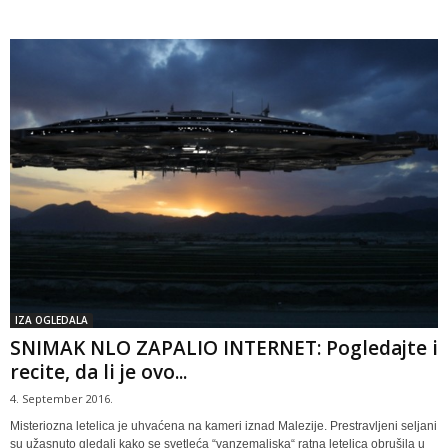
IZA OGLEDALA
SNIMAK NLO ZAPALIO INTERNET: Pogledajte i
recite, da li je ovo...
4. September 2016.
Misteriozna letelica je uhvaćena na kameri iznad Malezije. Prestravljeni seljani
su užasnuto gledali kako se svetleća “vanzemaljska“ ratna letelica obrušila u