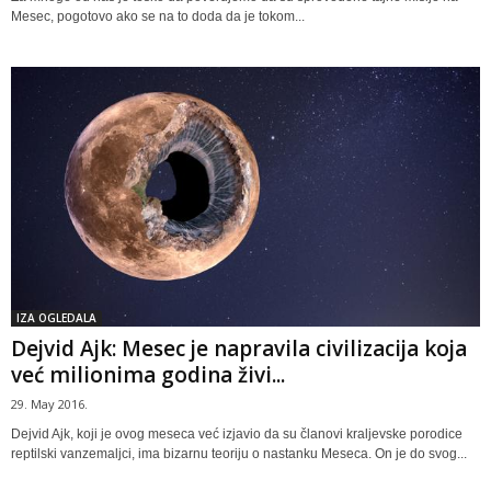
Mesec, pogotovo ako se na to doda da je tokom...
IZA OGLEDALA
Dejvid Ajk: Mesec je napravila civilizacija koja
već milionima godina živi...
29. May 2016.
Dejvid Ajk, koji je ovog meseca već izjavio da su članovi kraljevske porodice
reptilski vanzemaljci, ima bizarnu teoriju o nastanku Meseca. On je do svog...