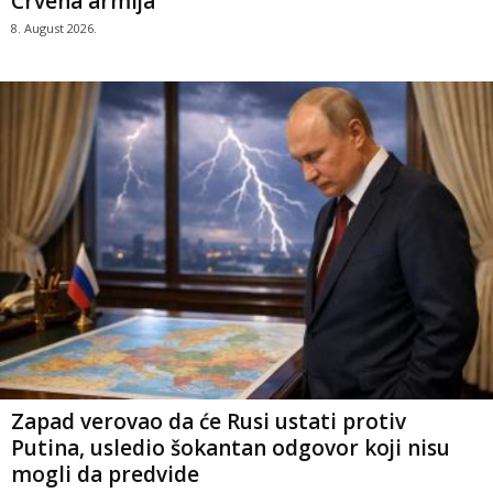
Crvena armija
8. August 2026.
Zapad verovao da će Rusi ustati protiv
Putina, usledio šokantan odgovor koji nisu
mogli da predvide