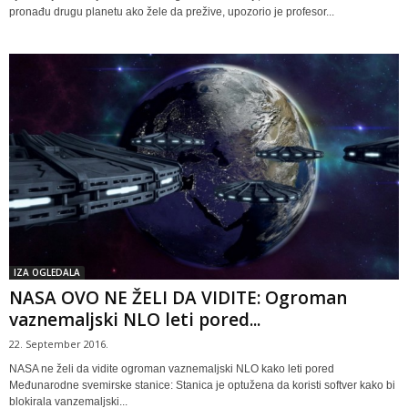
pronađu drugu planetu ako žele da prežive, upozorio je profesor...
IZA OGLEDALA
NASA OVO NE ŽELI DA VIDITE: Ogroman
vaznemaljski NLO leti pored...
22. September 2016.
NASA ne želi da vidite ogroman vaznemaljski NLO kako leti pored
Međunarodne svemirske stanice: Stanica je optužena da koristi softver kako bi
blokirala vanzemaljski...