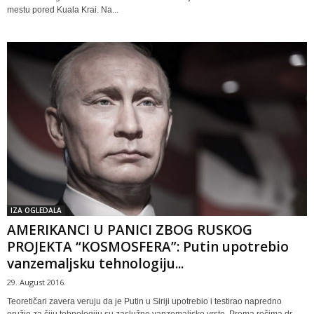
mestu pored Kuala Krai. Na...
IZA OGLEDALA
AMERIKANCI U PANICI ZBOG RUSKOG
PROJEKTA “KOSMOSFERA”: Putin upotrebio
vanzemaljsku tehnologiju...
29. August 2016.
Teoretičari zavera veruju da je Putin u Siriji upotrebio i testirao napredno
oružje za čiju tehnologiju su zaslužne vanzemaljske vrste. Prema rečima dr