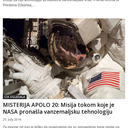
Prestona Džejmsa,...
IZA OGLEDALA
MISTERIJA APOLO 20: Misija tokom koje je
NASA pronašla vanzemaljsku tehnologiju
25. July 2016.
Za mnoge od nas je teško da poverujemo da su sprovedene tajne misije na