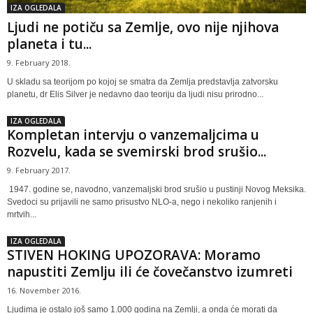
IZA OGLEDALA
Ljudi ne potiču sa Zemlje, ovo nije njihova
planeta i tu...
9. February 2018.
U skladu sa teorijom po kojoj se smatra da Zemlja predstavlja zatvorsku
planetu, dr Elis Silver je nedavno dao teoriju da ljudi nisu prirodno...
IZA OGLEDALA
Kompletan intervju o vanzemaljcima u
Rozvelu, kada se svemirski brod srušio...
9. February 2017.
1947. godine se, navodno, vanzemaljski brod srušio u pustinji Novog Meksika.
Svedoci su prijavili ne samo prisustvo NLO-a, nego i nekoliko ranjenih i
mrtvih...
IZA OGLEDALA
STIVEN HOKING UPOZORAVA: Moramo
napustiti Zemlju ili će čovečanstvo izumreti
16. November 2016.
Ljudima je ostalo još samo 1.000 godina na Zemlji, a onda će morati da