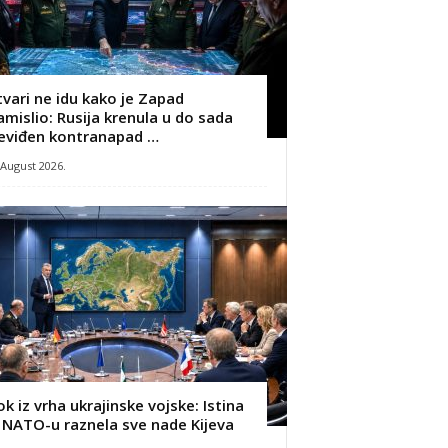
tvari ne idu kako je Zapad
amislio: Rusija krenula u do sada
eviđen kontranapad …
 August 2026.
ok iz vrha ukrajinske vojske: Istina
 NATO-u raznela sve nade Kijeva