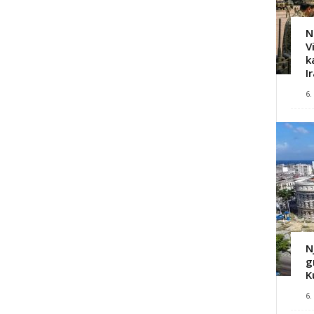
N
V
k
I
6.
N
g
K
6.