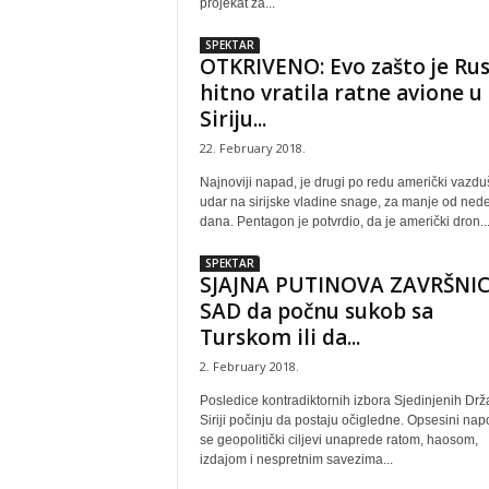
projekat za...
SPEKTAR
OTKRIVENO: Evo zašto je Rus
hitno vratila ratne avione u
Siriju...
22. February 2018.
Najnoviji napad, je drugi po redu američki vazdu
udar na sirijske vladine snage, za manje od nede
dana. Pentagon je potvrdio, da je američki dron..
SPEKTAR
SJAJNA PUTINOVA ZAVRŠNIC
SAD da počnu sukob sa
Turskom ili da...
2. February 2018.
Posledice kontradiktornih izbora Sjedinjenih Drž
Siriji počinju da postaju očigledne. Opsesini nap
se geopolitički ciljevi unaprede ratom, haosom,
izdajom i nespretnim savezima...