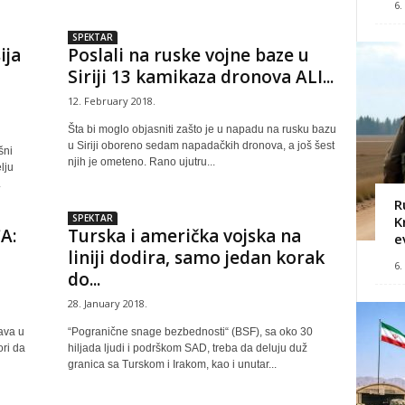
6.
SPEKTAR
ija
Poslali na ruske vojne baze u
Siriji 13 kamikaza dronova ALI...
12. February 2018.
Šta bi moglo objasniti zašto je u napadu na rusku bazu
u Siriji oboreno sedam napadačkih dronova, a još šest
šni
njih je ometeno. Rano ujutru...
lju
.
R
SPEKTAR
K
A:
Turska i američka vojska na
e
liniji dodira, samo jedan korak
6.
do...
28. January 2018.
ava u
“Pogranične snage bezbednosti“ (BSF), sa oko 30
ori da
hiljada ljudi i podrškom SAD, treba da deluju duž
granica sa Turskom i Irakom, kao i unutar...