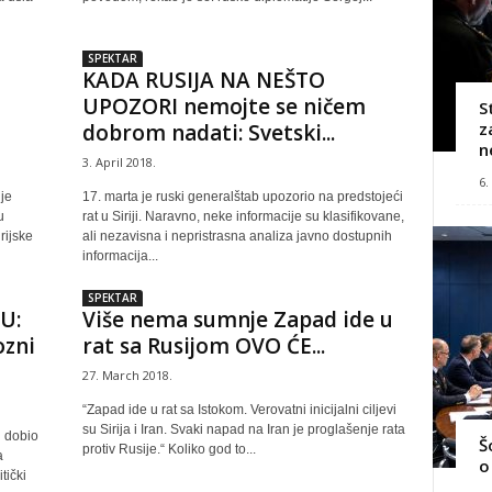
SPEKTAR
KADA RUSIJA NA NEŠTO
UPOZORI nemojte se ničem
S
z
dobrom nadati: Svetski...
n
3. April 2018.
6.
je
17. marta je ruski generalštab upozorio na predstojeći
u
rat u Siriji. Naravno, neke informacije su klasifikovane,
rijske
ali nezavisna i nepristrasna analiza javno dostupnih
informacija...
SPEKTAR
U:
Više nema sumnje Zapad ide u
ozni
rat sa Rusijom OVO ĆE...
27. March 2018.
“Zapad ide u rat sa Istokom. Verovatni inicijalni ciljevi
su Sirija i Iran. Svaki napad na Iran je proglašenje rata
i dobio
Š
protiv Rusije.“ Koliko god to...
a
o
tički