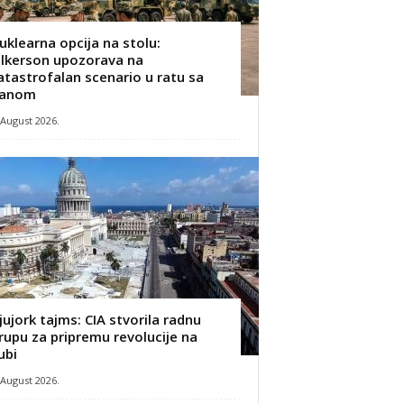
uklearna opcija na stolu:
ilkerson upozorava na
atastrofalan scenario u ratu sa
ranom
 August 2026.
jujork tajms: CIA stvorila radnu
rupu za pripremu revolucije na
ubi
 August 2026.