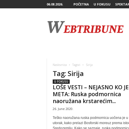
06.08.2026.
POČETNA
U FOKUSU
SPEKTA
W
e
b
T
r
i
b
u
n
Naslovnica
Tagovi
Sirija
e
Tag: Sirija
U FOKUSU
LOŠE VESTI – NEJASNO KO JE
META: Ruska podmornica
naoružana krstarećim...
26. June 2020.
Teško naoružana ruska podmornica uočena je u
utorak, kako prelazi Bosforski moreuz prema ist
Sredozemlju. Kako se saznaje, ruska podmornic