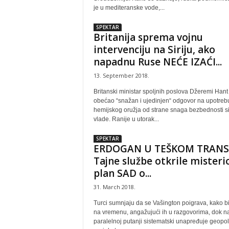
je u mediteranske vode,...
SPEKTAR
Britanija sprema vojnu
intervenciju na Siriju, ako
napadnu Ruse NEĆE IZAĆI...
13. September 2018.
Britanski ministar spoljnih poslova Džeremi Hant 
obećao “snažan i ujedinjen“ odgovor na upotreb
hemijskog oružja od strane snaga bezbednosti si
vlade. Ranije u utorak...
SPEKTAR
ERDOGAN U TEŠKOM TRANS
Tajne službe otkrile misteri
plan SAD o...
31. March 2018.
Turci sumnjaju da se Vašington poigrava, kako b
na vremenu, angažujući ih u razgovorima, dok n
paralelnoj putanji sistematski unapređuje geopoli