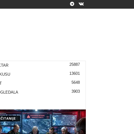
25887
KTAR
13601
KUSU
5648
T
3903
OGLEDALA
ČITANIJE