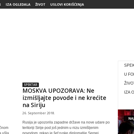
R
IZA OGLEDALA
ŽIVOT
USLOVI KORIŠĆENJA
SPE
U FO
ŽIVO
SPEKTAR
MOSKVA UPOZORAVA: Ne
IZA 
izmišljajte povode i ne krećite
na Siriju
26. September 2018.
NAJ
Rusija je upozorila zapadne države na nove udare po
očnom
teritoriji Sirije pod još jednim u nizu izmišljenim
a ušla
povodom, rekao je šef ruske diplomatije Sergej...