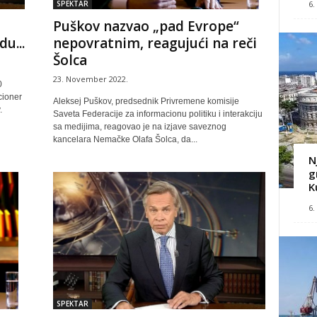
6.
SPEKTAR
Puškov nazvao „pad Evrope“
du...
nepovratnim, reagujući na reči
Šolca
23. November 2022.
0
cioner
Aleksej Puškov, predsednik Privremene komisije
.
Saveta Federacije za informacionu politiku i interakciju
sa medijima, reagovao je na izjave saveznog
kancelara Nemačke Olafa Šolca, da...
N
g
K
6.
SPEKTAR