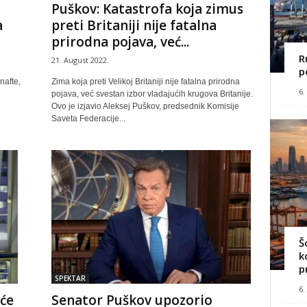
Puškov: Katastrofa koja zimus
preti Britaniji nije fatalna
a
prirodna pojava, već...
R
21. August 2022.
p
Zima koja preti Velikoj Britaniji nije fatalna prirodna
nafte,
6.
pojava, već svestan izbor vladajućih krugova Britanije.
Ovo je izjavio Aleksej Puškov, predsednik Komisije
Saveta Federacije...
Š
k
p
SPEKTAR
6.
eće
Senator Puškov upozorio