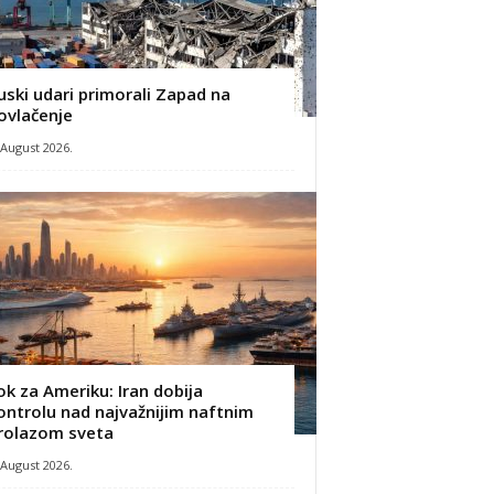
uski udari primorali Zapad na
ovlačenje
 August 2026.
ok za Ameriku: Iran dobija
ontrolu nad najvažnijim naftnim
rolazom sveta
 August 2026.