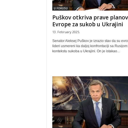
U FOKUSU
Puškov otkriva prave plano
Evrope za sukob u Ukrajini
13. February 2025.
Senator Aleksej Puškov je izrazio stav da su evro
lideri usmereni ka daljoj konfrontaciji sa Rusijom
kontekstu sukoba u Ukrajini. On je istakao...