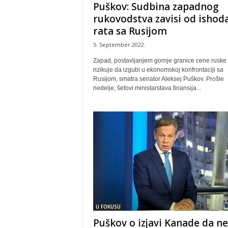
Puškov: Sudbina zapadnog
rukovodstva zavisi od ishod
rata sa Rusijom
5. September 2022.
Zapad, postavljanjem gornje granice cene ruske 
rizikuje da izgubi u ekonomskoj konfrontaciji sa
Rusijom, smatra senator Aleksej Puškov. Prošle
nedelje, šefovi ministarstava finansija...
U FOKUSU
Puškov o izjavi Kanade da n