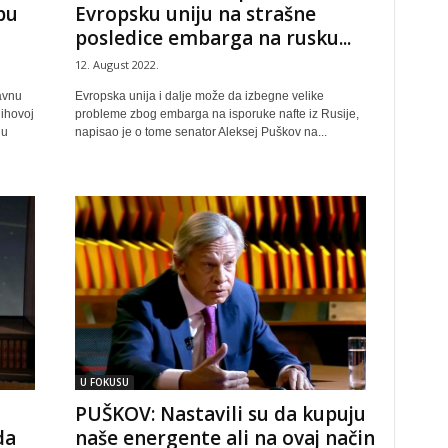
pu
Evropsku uniju na strašne
posledice embarga na rusku...
12. August 2022.
avnu
Evropska unija i dalje može da izbegne velike
ihovoj
probleme zbog embarga na isporuke nafte iz Rusije,
 u
napisao je o tome senator Aleksej Puškov na...
U FOKUSU
PUŠKOV: Nastavili su da kupuju
da
naše energente ali na ovaj način