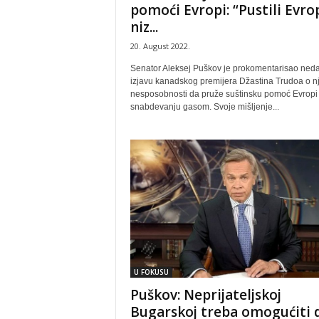
pomoći Evropi: “Pustili Evro
niz...
20. August 2022.
Senator Aleksej Puškov je prokomentarisao ned
izjavu kanadskog premijera Džastina Trudoa o nj
nesposobnosti da pruže suštinsku pomoć Evropi
snabdevanju gasom. Svoje mišljenje...
U FOKUSU
Puškov: Neprijateljskoj
Bugarskoj treba omogućiti 