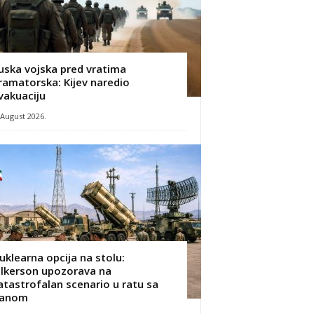
uska vojska pred vratima
ramatorska: Kijev naredio
vakuaciju
 August 2026.
uklearna opcija na stolu:
ilkerson upozorava na
atastrofalan scenario u ratu sa
ranom