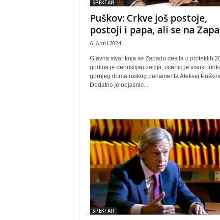
SPEKTAR
Puškov: Crkve još postoje,
postoji i papa, ali se na Zapa
6. April 2024.
Glavna stvar koja se Zapadu desila u proteklih 2
godina je dehristijanizacija, ocenio je visoki funk
gornjeg doma ruskog parlamenta Aleksej Puškov
Dodatno je objasnio...
SPEKTAR