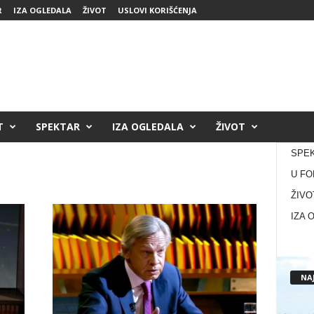
R
IZA OGLEDALA
ŽIVOT
USLOVI KORIŠĆENJA
T
SPEKTAR
IZA OGLEDALA
ŽIVOT
SPE
U FO
ŽIVO
IZA 
NAJ