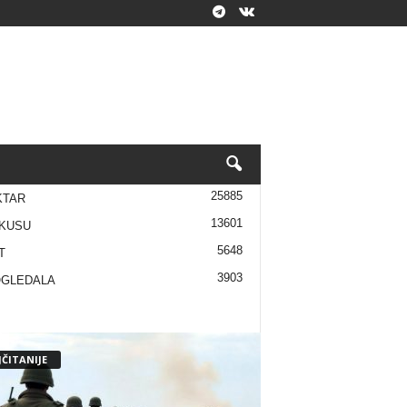
25885
KTAR
13601
KUSU
5648
T
3903
OGLEDALA
ČITANIJE