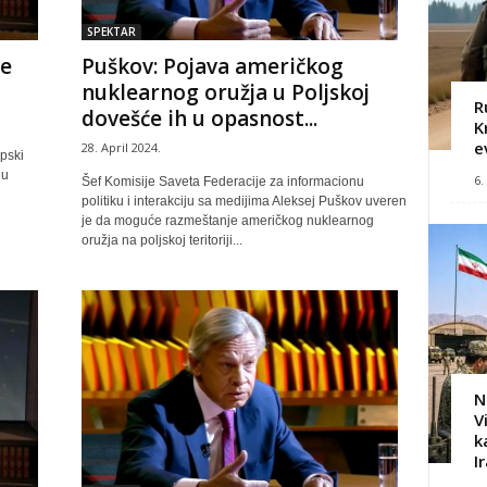
SPEKTAR
ve
Puškov: Pojava američkog
nuklearnog oružja u Poljskoj
R
dovešće ih u opasnost...
K
e
28. April 2024.
pski
 u
6.
Šef Komisije Saveta Federacije za informacionu
politiku i interakciju sa medijima Aleksej Puškov uveren
je da moguće razmeštanje američkog nuklearnog
oružja na poljskoj teritoriji...
N
V
k
I