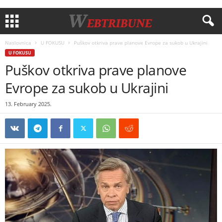
Naslovnica
U FOKUSU
Puškov otkriva prave planove Evrope za sukob u Ukrajini
U FOKUSU
Puškov otkriva prave planove
Evrope za sukob u Ukrajini
13. February 2025.