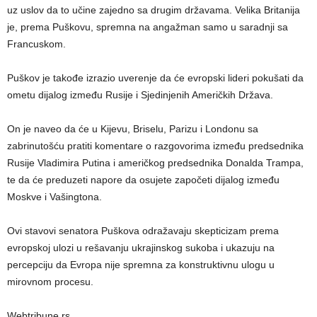
uz uslov da to učine zajedno sa drugim državama. Velika Britanija
je, prema Puškovu, spremna na angažman samo u saradnji sa
Francuskom.
Puškov je takođe izrazio uverenje da će evropski lideri pokušati da
ometu dijalog između Rusije i Sjedinjenih Američkih Država.
On je naveo da će u Kijevu, Briselu, Parizu i Londonu sa
zabrinutošću pratiti komentare o razgovorima između predsednika
Rusije Vladimira Putina i američkog predsednika Donalda Trampa,
te da će preduzeti napore da osujete započeti dijalog između
Moskve i Vašingtona.
Ovi stavovi senatora Puškova odražavaju skepticizam prema
evropskoj ulozi u rešavanju ukrajinskog sukoba i ukazuju na
percepciju da Evropa nije spremna za konstruktivnu ulogu u
mirovnom procesu.
Webtribune.rs