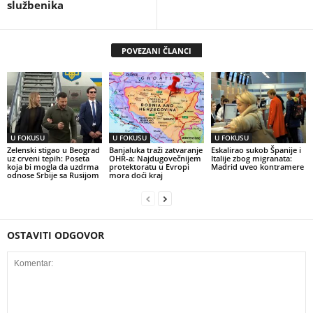
službenika
POVEZANI ČLANCI
U FOKUSU
U FOKUSU
U FOKUSU
Zelenski stigao u Beograd
Banjaluka traži zatvaranje
Eskalirao sukob Španije i
uz crveni tepih: Poseta
OHR-a: Najdugovečnijem
Italije zbog migranata:
koja bi mogla da uzdrma
protektoratu u Evropi
Madrid uveo kontramere
odnose Srbije sa Rusijom
mora doći kraj
OSTAVITI ODGOVOR