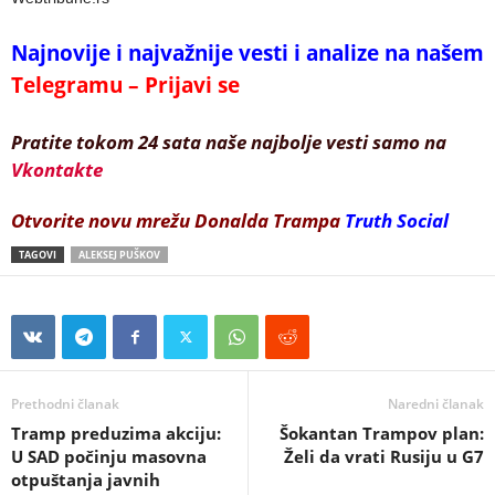
Najnovije i najvažnije vesti i analize na našem
Telegramu – Prijavi se
Pratite tokom 24 sata naše najbolje vesti samo na
Vkontakte
Otvorite novu mrežu Donalda Trampa
Truth Social
TAGOVI
ALEKSEJ PUŠKOV
Prethodni članak
Naredni članak
Tramp preduzima akciju:
Šokantan Trampov plan:
U SAD počinju masovna
Želi da vrati Rusiju u G7
otpuštanja javnih