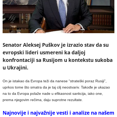
Senator Aleksej Puškov je izrazio stav da su
evropski lideri usmereni ka daljoj
konfrontaciji sa Rusijom u kontekstu sukoba
u Ukrajini.
On je istakao da Evropa teži da nanese “strateški poraz Rusiji”,
uprkos tome što smatra da je taj cilj neostvariv. Takođe je ukazao
na to da Evropa polaže nade u efikasnost sankcija, iako one,
prema njegovim rečima, daju suprotne rezultate.
Najnovije i najvažnije vesti i analize na našem