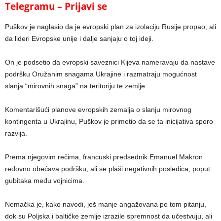
Telegramu – Prijavi se
Puškov je naglasio da je evropski plan za izolaciju Rusije propao, ali
da lideri Evropske unije i dalje sanjaju o toj ideji.
On je podsetio da evropski saveznici Kijeva nameravaju da nastave
podršku Oružanim snagama Ukrajine i razmatraju mogućnost
slanja “mirovnih snaga” na teritoriju te zemlje.
Komentarišući planove evropskih zemalja o slanju mirovnog
kontingenta u Ukrajinu, Puškov je primetio da se ta inicijativa sporo
razvija.
Prema njegovim rečima, francuski predsednik Emanuel Makron
redovno obećava podršku, ali se plaši negativnih posledica, poput
gubitaka među vojnicima.
Nemačka je, kako navodi, još manje angažovana po tom pitanju,
dok su Poljska i baltičke zemlje izrazile spremnost da učestvuju, ali