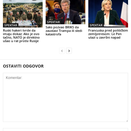
SPEKTAR
SPEKTAR
SPEKTAR
Saks pozvao BRIKS da
Ruski hakeri tvrde da
Francuska pred političkim
zaustavi Trampa ili sledi
imaju dokaz: Ako je ovo
zemljotresom: Le Pen
katastrofa
tačno, NATO je direktno
ulazi u završni napad
ušao u rat protiv Rusije
OSTAVITI ODGOVOR