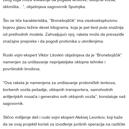
skloništa…”, objašnjava sagovornik Sputnjika.
Što se tiče karakteristika, “Bronebojščik” ima visokoeksplozivnu
bojevu glavu težine devet kilograma, koja je pet-šest puta snažnija
od prethodnih modela. Zahvaljujući njoj, raketa može da prevaziđe
značajne prepreke i da pogodi protivnika u utvrđenjima.
Ruski vojni ekspert Viktor Litovkin objašnjava da je “Bronebojščik”
namenjen za uništavanje neprijateljske oklopne tehnike i
površinskih brodova.
“Ova raketa je namenjena za uništavanje protivničkih tenkova,
borbenih vozila pešadije, oklopnih transportera, samohodnih
artiljerijskih nosača i generalno svih oklopnih vozila”, konstatuje naš
sagovornik.
Slično mišljenje deli i ruski vojni ekspert Aleksej Leonkov, koji kaže
da se ovaj projektil koristi za izvođenje jurišnih operacija na različite