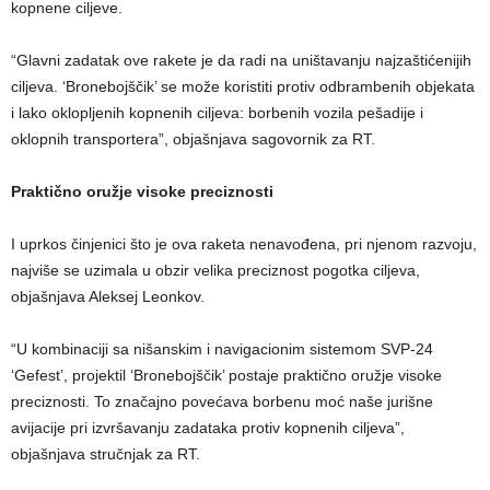
kopnene ciljeve.
“Glavni zadatak ove rakete je da radi na uništavanju najzaštićenijih
ciljeva. ‘Bronebojščik’ se može koristiti protiv odbrambenih objekata
i lako oklopljenih kopnenih ciljeva: borbenih vozila pešadije i
oklopnih transportera”, objašnjava sagovornik za RT.
Praktično oružje visoke preciznosti
I uprkos činjenici što je ova raketa nenavođena, pri njenom razvoju,
najviše se uzimala u obzir velika preciznost pogotka ciljeva,
objašnjava Aleksej Leonkov.
“U kombinaciji sa nišanskim i navigacionim sistemom SVP-24
‘Gefest’, projektil ‘Bronebojščik’ postaje praktično oružje visoke
preciznosti. To značajno povećava borbenu moć naše jurišne
avijacije pri izvršavanju zadataka protiv kopnenih ciljeva”,
objašnjava stručnjak za RT.