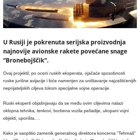
U Rusiji je pokrenuta serijska proizvodnja
najnovije avionske rakete povećane snage
“Bronebojščik”.
Ovaj projektil, po oceni ruskih eksperata, ojačaće sposobnosti
ruske jurišne avijacije i biće namenjen za uništavanje najzaštićenijih
neprijateljskih ciljeva tokom specijalne vojne operacije.
Ruski eksperti objašnjavaju da se među ovim ciljevima nalazi
oklopna tehnika, tenkovi, borbena vozila pešadije, ukopani vojni
objekti, uporišta….
Kako je saopštio zamenik generalnog direktora koncerna “Tehmaš”