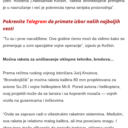
(deo “Rosteha”) Aleksandar Kočkin, “raketa ‘Bronebojščik’ primljena
je u naoružanje i već je pokrenuta njena serijska proizvodnja”.
Pokrenite
Telegram
da primate izbor naših najboljih
vesti
“Tu su i prve narudžbine. Ove godine ćemo moći da vidimo kako se
primenjuje u zoni specijalne vojne operacije”, izjavio je Kočkin.
Moćna raketa za uništavanje oklopne tehnike, brodova…
Prema rečima ruskog vojnog istoričara Jurij Knutova,
“Bronebojščik” je moćna raketa kalibra 80 mm projektovana za
avione Su-25 i vojne helikoptere Mi-8. Pored aviona i helikoptera,
ovaj projektil može da se lansira i sa kopnenih nosača — vojnih
vozila na gusenicama i točkovima.
“Ovde se zapravo radi o višestrukim raketnim sistemima. Međutim,
ova raketa je relativno malog kalibra, ali ima povećanu snagu. I
zbog toga može efikasnije da pogađa tenkove, oklopna vozila,