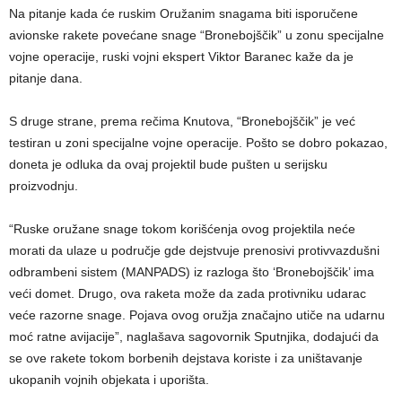
Na pitanje kada će ruskim Oružanim snagama biti isporučene
avionske rakete povećane snage “Bronebojščik” u zonu specijalne
vojne operacije, ruski vojni ekspert Viktor Baranec kaže da je
pitanje dana.
S druge strane, prema rečima Knutova, “Bronebojščik” je već
testiran u zoni specijalne vojne operacije. Pošto se dobro pokazao,
doneta je odluka da ovaj projektil bude pušten u serijsku
proizvodnju.
“Ruske oružane snage tokom korišćenja ovog projektila neće
morati da ulaze u područje gde dejstvuje prenosivi protivvazdušni
odbrambeni sistem (MANPADS) iz razloga što ‘Bronebojščik’ ima
veći domet. Drugo, ova raketa može da zada protivniku udarac
veće razorne snage. Pojava ovog oružja značajno utiče na udarnu
moć ratne avijacije”, naglašava sagovornik Sputnjika, dodajući da
se ove rakete tokom borbenih dejstava koriste i za uništavanje
ukopanih vojnih objekata i uporišta.