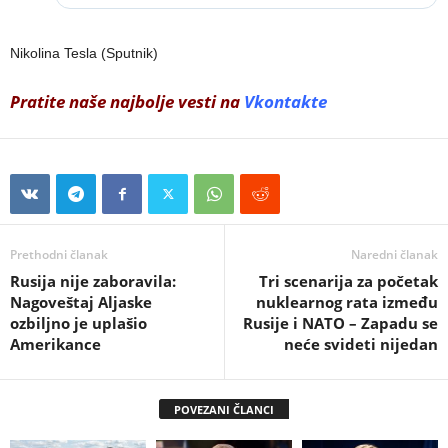
Nikolina Tesla (Sputnik)
Pratite naše najbolje vesti na
Vkontakte
Prethodni članak
Naredni članak
Rusija nije zaboravila:
Tri scenarija za početak
Nagoveštaj Aljaske
nuklearnog rata između
ozbiljno je uplašio
Rusije i NATO – Zapadu se
Amerikance
neće svideti nijedan
POVEZANI ČLANCI