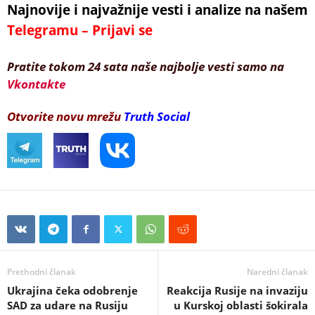
Najnovije i najvažnije vesti i analize na našem
Telegramu – Prijavi se
Pratite tokom 24 sata naše najbolje vesti samo na
Vkontakte
Otvorite novu mrežu
Truth Social
Prethodni članak
Naredni članak
Ukrajina čeka odobrenje
Reakcija Rusije na invaziju
SAD za udare na Rusiju
u Kurskoj oblasti šokirala