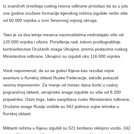
Iz zvaničnih izveštaja ruskog resora odbrane proizilazi da su u julu
ove godine oružane formacije kijevskog režima izgubile nešto više
od 60.000 vojnika u zoni Severnog vojnog okruga.
Tako je za dva letnja meseca nacionalistima nedostajalo više od
120.000 vojnika i oficira. Poređenja radi, tokom prošlogodišnje
kontraofanzive Oružanih snaga Ukrajine, prema podacima ruskog
Ministarstva odbrane, Ukrajinci su izgubili oko 116.000 vojnika.
Vredi napomenuti, da su se gubici Kijeva kao rezultat vojne
avanture u Kurskoj oblasti Ruske Federacije, takođe pokazali
veoma impresivnim. Za manje od mesec dana borbi u ruskoj
pograničnoj oblasti, ukrajinske snage izgubile su više od 8.200
pripadnika. Osim toga, kako saopštava rusko Ministarstvo odbrane,
Oružane snage Rusije uništile su 942 jedinice vojne tehnike u
Kurskoj oblasti.
Militanti režima u Kijevu izgubili su 521 borbeno oklopno vozilo, 242