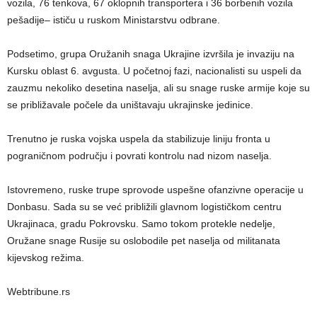
vozila, 76 tenkova, 67 oklopnih transportera i 36 borbenih vozila
pešadije– ističu u ruskom Ministarstvu odbrane.
Podsetimo, grupa Oružanih snaga Ukrajine izvršila je invaziju na
Kursku oblast 6. avgusta. U početnoj fazi, nacionalisti su uspeli da
zauzmu nekoliko desetina naselja, ali su snage ruske armije koje su
se približavale počele da uništavaju ukrajinske jedinice.
Trenutno je ruska vojska uspela da stabilizuje liniju fronta u
pograničnom području i povrati kontrolu nad nizom naselja.
Istovremeno, ruske trupe sprovode uspešne ofanzivne operacije u
Donbasu. Sada su se već približili glavnom logističkom centru
Ukrajinaca, gradu Pokrovsku. Samo tokom protekle nedelje,
Oružane snage Rusije su oslobodile pet naselja od militanata
kijevskog režima.
Webtribune.rs