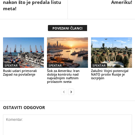
nakon što je predala listu
Ameriku!
meta!
POVEZANI ČLANCI
SPEKTAR
SPEKTAR
SPEKTAR
Ruski udari primorali
Šok za Ameriku: Iran
Zalužni: Vojni potencijal
Zapad na povlačenje
dobija kontrolu nad
NATO protiv Rusije je
najvažnijim naftnim
iscrpljen
prolazom sveta
OSTAVITI ODGOVOR