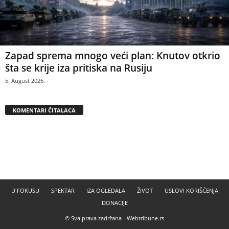
Zapad sprema mnogo veći plan: Knutov otkrio
šta se krije iza pritiska na Rusiju
5. August 2026.
KOMENTARI ČITALACA
U FOKUSU
SPEKTAR
IZA OGLEDALA
ŽIVOT
USLOVI KORIŠĆENJA
DONACIJE
© Sva prava zadržana -
Webtribune.rs