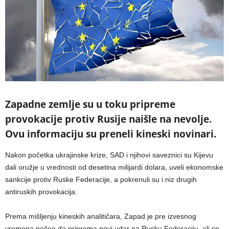
Zapadne zemlje su u toku pripreme
provokacije protiv Rusije naišle na nevolje.
Ovu informaciju su preneli kineski novinari.
Nakon početka ukrajinske krize, SAD i njihovi saveznici su Kijevu
dali oružje u vrednosti od desetina milijardi dolara, uveli ekonomske
sankcije protiv Ruske Federacije, a pokrenuli su i niz drugih
antiruskih provokacija.
Prema mišljenju kineskih analitičara, Zapad je pre izvesnog
vremena počeo da priprema novi udar na Rusku Federaciju, ali se