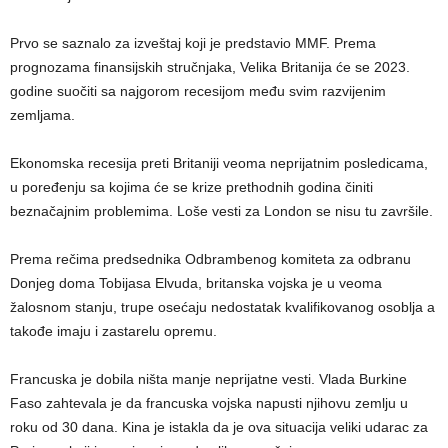
Prvo se saznalo za izveštaj koji je predstavio MMF. Prema
prognozama finansijskih stručnjaka, Velika Britanija će se 2023.
godine suočiti sa najgorom recesijom među svim razvijenim
zemljama.
Ekonomska recesija preti Britaniji veoma neprijatnim posledicama,
u poređenju sa kojima će se krize prethodnih godina činiti
beznačajnim problemima. Loše vesti za London se nisu tu završile.
Prema rečima predsednika Odbrambenog komiteta za odbranu
Donjeg doma Tobijasa Elvuda, britanska vojska je u veoma
žalosnom stanju, trupe osećaju nedostatak kvalifikovanog osoblja a
takođe imaju i zastarelu opremu.
Francuska je dobila ništa manje neprijatne vesti. Vlada Burkine
Faso zahtevala je da francuska vojska napusti njihovu zemlju u
roku od 30 dana. Kina je istakla da je ova situacija veliki udarac za