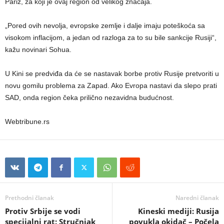
Pariz, za ​​koji je ovaj region od velikog značaja.
„Pored ovih nevolja, evropske zemlje i dalje imaju poteškoća sa
visokom inflacijom, a jedan od razloga za to su bile sankcije Rusiji“,
kažu novinari Sohua.
U Kini se predviđa da će se nastavak borbe protiv Rusije pretvoriti u
novu gomilu problema za Zapad. Ako Evropa nastavi da slepo prati
SAD, onda region čeka prilično nezavidna budućnost.
Webtribune.rs
Prethodni članak
Naredni članak
Protiv Srbije se vodi
Kineski mediji: Rusija
specijalni rat: Stručnjak
povukla okidač – Počela