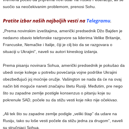
suočio sa neočekivanim problemom, prenosi Sohu.
Pratite izbor naših najboljih vesti na
Telegramu
.
„Prema novinskim izveštajima, američki predsednik Džo Bajden je
nedavno obavio telefonske razgovore sa liderima Velike Britanije,
Francuske, Nemačke i Italije, čiji je cilj bio da se razgovara o
situaciji u Ukrajini“, naveli su autori kineskog izdanja.
Prema pisanju novinara Sohua, američki predsednik je pokušao da
ubedi svoje kolege u potrebu povećanja vojne podrške Ukrajini
obezbeđujući joj moćnije oružje. Vašington se nada da će na ovaj
način biti moguće naneti značajnu štetu Rusiji. Međutim, pre nego
što su zapadne zemlje postigle konsenzus o pitanju koje su
pokrenule SAD, počele su da stižu vesti koje niko nije očekivao.
„Ali tek što su zapadne zemlje podigle „veliki štap” da udare na
Rusiju, tako su loše vesti počele da stižu jedna za drugom“, naveli
su stručnjaci Sohua.