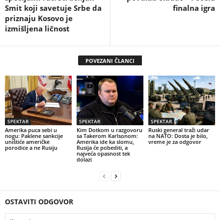
Smit koji savetuje Srbe da
finalna igra
priznaju Kosovo je
izmišljena ličnost
POVEZANI ČLANCI
SPEKTAR
SPEKTAR
SPEKTAR
Amerika puca sebi u
Kim Dotkom u razgovoru
Ruski general traži udar
nogu: Paklene sankcije
sa Takerom Karlsonom:
na NATO: Dosta je bilo,
uništiće američke
Amerika ide ka slomu,
vreme je za odgovor
porodice a ne Rusiju
Rusija će pobediti, a
najveća opasnost tek
dolazi
OSTAVITI ODGOVOR