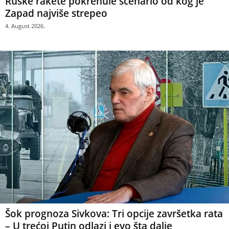
Ruske rakete pokrenule scenario od kog je
Zapad najviše strepeo
4. August 2026.
Šok prognoza Sivkova: Tri opcije završetka rata
– U trećoj Putin odlazi i evo šta dalje