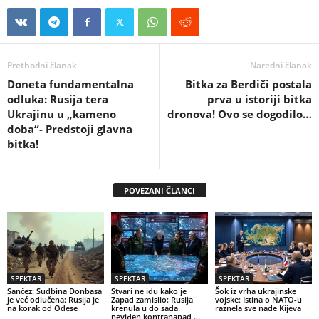
Prethodni članak
Naredni članak
Doneta fundamentalna
Bitka za Berdiči postala
odluka: Rusija tera
prva u istoriji bitka
Ukrajinu u „kameno
dronova! Ovo se dogodilo…
doba“- Predstoji glavna
bitka!
POVEZANI ČLANCI
SPEKTAR
SPEKTAR
SPEKTAR
Sančez: Sudbina Donbasa
Stvari ne idu kako je
Šok iz vrha ukrajinske
je već odlučena: Rusija je
Zapad zamislio: Rusija
vojske: Istina o NATO-u
na korak od Odese
krenula u do sada
raznela sve nade Kijeva
neviđen kontranapad …