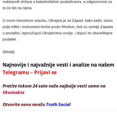
nuklearnih država s katastrofalnim posledicama, a odgovornost za
to će biti na njima.
U ovom trenutnom sukobu, Ukrajina je za Zapad, kako kaže, samo
polje bitke i instrument borbe protiv Moskve, dok su zemlje Zapada
u pozadini, isporučujući Ukrajincima oružje, i dajući im obaveštajne
podatke.
(Mediji)
Najnovije i najvažnije vesti i analize na našem
Telegramu – Prijavi se
Pratite tokom 24 sata naše najbolje vesti samo na
Vkontakte
Otvorite novu mrežu
Truth Social