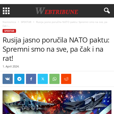
Naslovnica
SPEKTAR
Rusija jasno poručila NATO paktu: Spremni smo na sve, pa
čak i...
SPEKTAR
Rusija jasno poručila NATO paktu:
Spremni smo na sve, pa čak i na
rat!
1. April 2024.