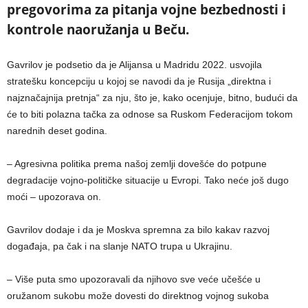
pregovorima za pitanja vojne bezbednosti i
kontrole naoružanja u Beču.
Gavrilov je podsetio da je Alijansa u Madridu 2022. usvojila
stratešku koncepciju u kojoj se navodi da je Rusija „direktna i
najznačajnija pretnja“ za nju, što je, kako ocenjuje, bitno, budući da
će to biti polazna tačka za odnose sa Ruskom Federacijom tokom
narednih deset godina.
– Agresivna politika prema našoj zemlji dovešće do potpune
degradacije vojno-političke situacije u Evropi. Tako neće još dugo
moći – upozorava on.
Gavrilov dodaje i da je Moskva spremna za bilo kakav razvoj
događaja, pa čak i na slanje NATO trupa u Ukrajinu.
– Više puta smo upozoravali da njihovo sve veće učešće u
oružanom sukobu može dovesti do direktnog vojnog sukoba