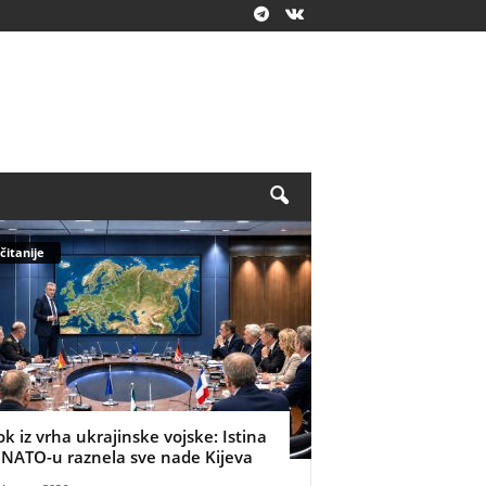
čitanije
ok iz vrha ukrajinske vojske: Istina
 NATO-u raznela sve nade Kijeva