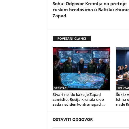
Sohu: Odgovor Kremlja na pretnje
ruskim brodovima u Baltiku zbunio
Zapad
POVEZANI ČLANCI
SPEKTAR
SPEKTA
Stvari ne idu kako je Zapad
Šok iz 
zamislio: Rusija krenula u do
Istina 
sada neviđen kontranapad …
nade K
OSTAVITI ODGOVOR