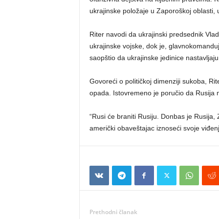
ukrajinske položaje u Zaporoškoj oblasti,
Riter navodi da ukrajinski predsednik Vl
ukrajinske vojske, dok je, glavnokomanduj
saopštio da ukrajinske jedinice nastavljaj
Govoreći o političkoj dimenziji sukoba, R
opada. Istovremeno je poručio da Rusija ne
“Rusi će braniti Rusiju. Donbas je Rusija, Z
američki obaveštajac iznoseći svoje viđenje
Prethodni članak