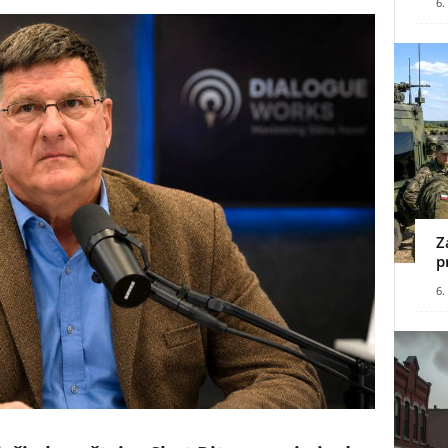
6.
Z
p
6.