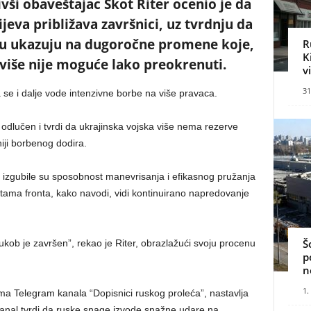
ivši obaveštajac Skot Riter ocenio je da
eva približava završnici, uz tvrdnju da
tu ukazuju na dugoročne promene koje,
R
K
više nije moguće lako preokrenuti.
v
31
 se i dalje vode intenzivne borbe na više pravaca.
 odlučen i tvrdi da ukrajinska vojska više nema rezerve
niji borbenog dodira.
izgubile su sposobnost manevrisanja i efikasnog pružanja
tama fronta, kako navodi, vidi kontinuirano napredovanje
Š
ukob je završen”, rekao je Riter, obrazlažući svoju procenu
p
n
1.
a Telegram kanala “Dopisnici ruskog proleća”, nastavlja
Kanal tvrdi da ruske snage izvode snažne udare na