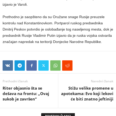
izjavio je Varoli.
Prethodno je saopšteno da su Oružane snage Rusije preuzele
kontrolu nad Konstantinovkom. Portparol ruskog predsednika
Dmitrij Peskov potvrdio je oslobađanje tog naseljenog mesta, dok je
predsednik Rusije Vladimir Putin izjavio da je ruska vojska ostvarila
značajan napredak na teritoriji Donjecke Narodne Republike.
Prethodni članak
Naredni članak
Riter objasnio šta se
Stižu velike promene u
dešava na frontu: „Ovaj
apotekama: Evo koji lekovi
sukob je završen“
će biti znatno jeftiniji
POVEZANI ČLANCI