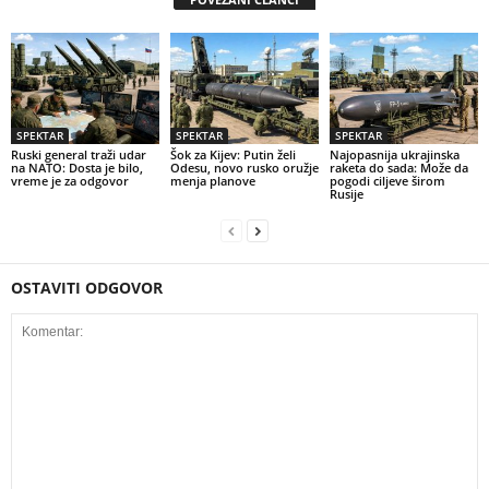
SPEKTAR
SPEKTAR
SPEKTAR
Ruski general traži udar
Šok za Kijev: Putin želi
Najopasnija ukrajinska
na NATO: Dosta je bilo,
Odesu, novo rusko oružje
raketa do sada: Može da
vreme je za odgovor
menja planove
pogodi ciljeve širom
Rusije
OSTAVITI ODGOVOR