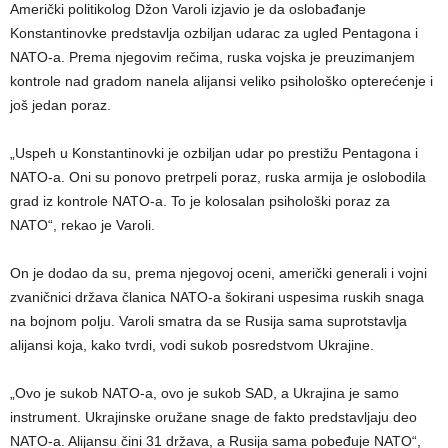
Američki politikolog Džon Varoli izjavio je da oslobađanje
Konstantinovke predstavlja ozbiljan udarac za ugled Pentagona i
NATO-a. Prema njegovim rečima, ruska vojska je preuzimanjem
kontrole nad gradom nanela alijansi veliko psihološko opterećenje i
još jedan poraz.
„Uspeh u Konstantinovki je ozbiljan udar po prestižu Pentagona i
NATO-a. Oni su ponovo pretrpeli poraz, ruska armija je oslobodila
grad iz kontrole NATO-a. To je kolosalan psihološki poraz za
NATO“, rekao je Varoli.
On je dodao da su, prema njegovoj oceni, američki generali i vojni
zvaničnici država članica NATO-a šokirani uspesima ruskih snaga
na bojnom polju. Varoli smatra da se Rusija sama suprotstavlja
alijansi koja, kako tvrdi, vodi sukob posredstvom Ukrajine.
„Ovo je sukob NATO-a, ovo je sukob SAD, a Ukrajina je samo
instrument. Ukrajinske oružane snage de fakto predstavljaju deo
NATO-a. Alijansu čini 31 država, a Rusija sama pobeđuje NATO“,