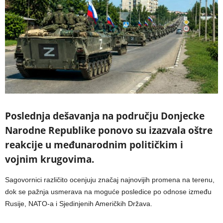
Poslednja dešavanja na području Donjecke
Narodne Republike ponovo su izazvala oštre
reakcije u međunarodnim političkim i
vojnim krugovima.
Sagovornici različito ocenjuju značaj najnovijih promena na terenu,
dok se pažnja usmerava na moguće posledice po odnose između
Rusije, NATO-a i Sjedinjenih Američkih Država.