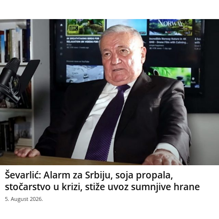
Ševarlić: Alarm za Srbiju, soja propala,
stočarstvo u krizi, stiže uvoz sumnjive hrane
5. August 2026.