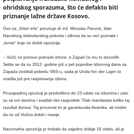
ohridskog sporazuma, što će defakto biti
priznanje lažne države Kosovo.
Ovo za „Srbin info“ poručuje dr inž. Miroslav Parović, lider
Narodnog slobodarskog pokreta i otkriva da su već poznate i
„kvote“ koje će dobiti opozicija.
– Vučić će ponovo pokrasti izbore, a Zapad će mu to dozvoliti.
Setite se da su 2012. godine još u pet popodne izbornog dana sa
Zapada čestitali pobedu SNS-u, sada je Ursila fon der Lajen to
uradila još pre raspisivanja izbora.
Prozapadnoj opoziciji je predviđeno do 23 odsto na izborima i zato
su se oni danima i svađali oko raspodele 70ak mandatata koliko taj
rezultat donosi. Taj procenat im je garantovala Amerika, ali mislim
da će od Vučića dobiti i manje.
Nacionalna opozicija je trebalo da zajedno dobije 16 odsto, ali je