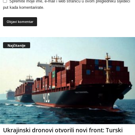
Spremite moje ime, e-mail i web stranicu u ovom pregledniku sljedeći
put kada komentarirate.
Najčitanije
Ukrajinski dronovi otvorili novi front: Turski