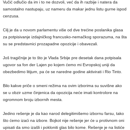
Vučić odlučio da im i to ne dozvoli, već da ih razbije i natera da
samostalno nastupaju, uz nameru da makar jednu listu gurne ispod
cenzusa.
Cilj je da u novom parlamentu više od dve trećine poslanika glasa
za potpisivanje izdajničkog francusko-nemačkog sporazuma, na šta
su se predstavnici prozapadne opozicije i obavezali.
Još tragičnije je to što je Vlada Srbije pre desetak dana potpisala
ugovor sa fon der Lajen po kojem ćemo mi Evropskoj uniji da
obezbedimo litijum, pa će se naredne godine aktivirati i Rio Tinto.
Bilo kakve priče o smeni režima na ovim izborima su suvišne ako
se u obzir uzme činjenica da opozicija neće imati kontrolore na
ogromnom broju izbornih mesta.
Jedino rešenje je da kao narod delegitimišemo izbornu farsu, tako
što ćemo izaći na izbore. Bojkot nije rešenje jer će u protivnom oni
upisati da smo izašli i pokloniti glas bilo kome. Rešenje je na listiće