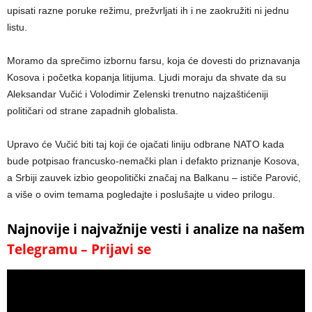
upisati razne poruke režimu, prežvrljati ih i ne zaokružiti ni jednu
listu.
Moramo da sprečimo izbornu farsu, koja će dovesti do priznavanja
Kosova i početka kopanja litijuma. Ljudi moraju da shvate da su
Aleksandar Vučić i Volodimir Zelenski trenutno najzaštićeniji
političari od strane zapadnih globalista.
Upravo će Vučić biti taj koji će ojačati liniju odbrane NATO kada
bude potpisao francusko-nemački plan i defakto priznanje Kosova,
a Srbiji zauvek izbio geopolitički značaj na Balkanu – ističe Parović,
a više o ovim temama pogledajte i poslušajte u video prilogu.
Najnovije i najvažnije vesti i analize na našem
Telegramu – Prijavi se