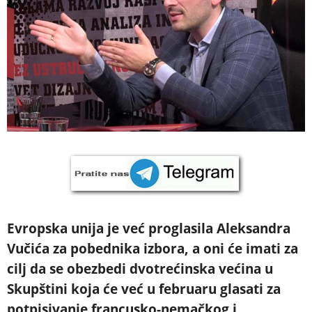
Evropska unija je već proglasila Aleksandra
Vučića za pobednika izbora, a oni će imati za
cilj da se obezbedi dvotrećinska većina u
Skupštini koja će već u februaru glasati za
potpisivanje francusko-nemačkog i