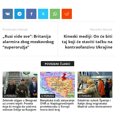
Prethodni članak
Naredni članak
„Rusi vide sve”: Britanija
Kineski mediji: On će biti
alarmira zbog moskovskog
taj koji će staviti tačku na
“superoružja”
kontraofanzivu Ukrajine
POVEZANI ČLANCI
U FOKUSU
U FOKUSU
U FOKUSU
Zelenski stigao u Beograd
Banjaluka traži zatvaranje
Eskalirao sukob Španije i
uz crveni tepih: Poseta
OHR-a: Najdugovečnijem
Italije zbog migranata:
koja bi mogla da uzdrma
protektoratu u Evropi
Madrid uveo kontramere
odnose Srbije sa Rusijom
mora doći kraj