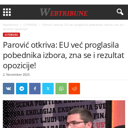
Naslovnica
U FOKUSU
Parović otkriva: EU već proglasila pobednika izbora, zna se i
rezultat opozicije!
U FOKUSU
Parović otkriva: EU već proglasila
pobednika izbora, zna se i rezultat
opozicije!
2. November 2023.