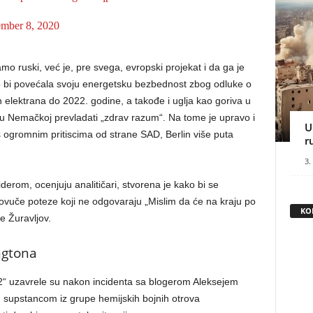
ember 8, 2020
mo ruski, već je, pre svega, evropski projekat i da ga je
 bi povećala svoju energetsku bezbednost zbog odluke o
h elektrana do 2022. godine, a takođe i uglja kao goriva u
će u Nemačkoj prevladati „zdrav razum“. Na tome je upravo i
U
 ogromnim pritiscima od strane SAD, Berlin više puta
r
3.
derom, ocenjuju analitičari, stvorena je kako bi se
ovuče poteze koji ne odgovaraju „Mislim da će na kraju po
KO
e Žuravljov.
ngtona
 2“ uzavrele su nakon incidenta sa blogerom Aleksejem
an supstancom iz grupe hemijskih bojnih otrova