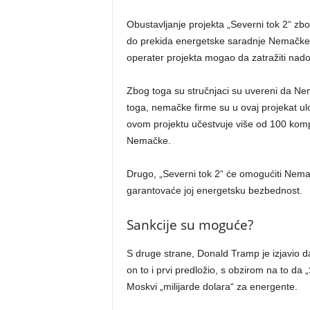
Obustavljanje projekta „Severni tok 2“ zbo
do prekida energetske saradnje Nemačke i
operater projekta mogao da zatražiti nad
Zbog toga su stručnjaci su uvereni da Ne
toga, nemačke firme su u ovaj projekat ulož
ovom projektu učestvuje više od 100 kompan
Nemačke.
Drugo, „Severni tok 2“ će omogućiti Nema
garantovaće joj energetsku bezbednost.
Sankcije su moguće?
S druge strane, Donald Tramp je izjavio d
on to i prvi predložio, s obzirom na to da 
Moskvi „milijarde dolara“ za energente.