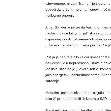
Istovremeno, ni sam Tramp nije siguran 
budući da je Berlin, prema njegovim reči
nuklearne energije.
Američki lider je rekao da Vašington nema
naglasio da će biti „vrlo ljut“ ako se to p
osporavaju zaključak nemačkih stručnjaka 
„niko nije bio stroži od njega prema Rusiji“
Rusija je negirala bilo kakvu umešanost u
da učestvuje u nepristrasnoj istrazi o na
Moskva ističe da je „Severni tok 2“ komerci
jača energetsku bezbednost same Evrope,
saradnje.
Međutim, pojedini eksperti ne isključuju m
toka 2“ pre predsedničkih izbora u SAD, jer
Ruski ministar energetike Aleksandar Novak