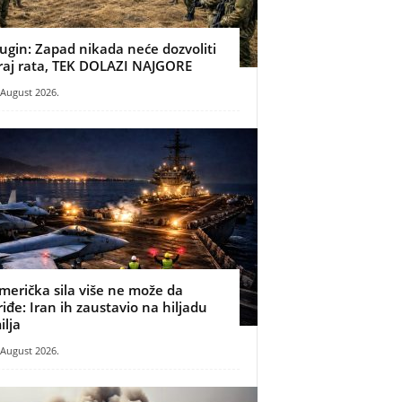
ugin: Zapad nikada neće dozvoliti
raj rata, TEK DOLAZI NAJGORE
 August 2026.
merička sila više ne može da
riđe: Iran ih zaustavio na hiljadu
ilja
 August 2026.