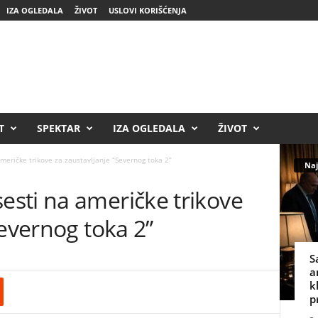
IZA OGLEDALA
ŽIVOT
USLOVI KORIŠĆENJA
T
SPEKTAR
IZA OGLEDALA
ŽIVOT
eričke trikove za zaustavljanje “Severnog toka 2”
Naj
esti na američke trikove
Severnog toka 2”
S
a
k
p