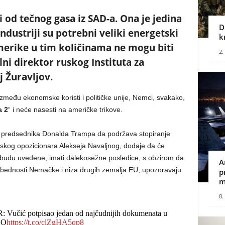
od tečnog gasa iz SAD-a. Ona je jedina
D
 industriji su potrebni veliki energetski
k
Amerike u tim količinama ne mogu biti
2.
ni direktor ruskog Instituta za
 Žuravljov.
između ekonomske koristi i političke unije, Nemci, svakako,
a 2
“ i neće nasesti na američke trikove.
og predsednika Donalda Trampa da podržava stopiranje
skog opozicionara Alekseja Navaljnog, dodaje da će
o budu uvedene, imati dalekosežne posledice, s obzirom da
A
zbednosti Nemačke i niza drugih zemalja EU, upozoravaju
p
m
8.
ć potpisao jedan od najčudnijih dokumenata u
LO
https://t.co/clZgHA5qp8