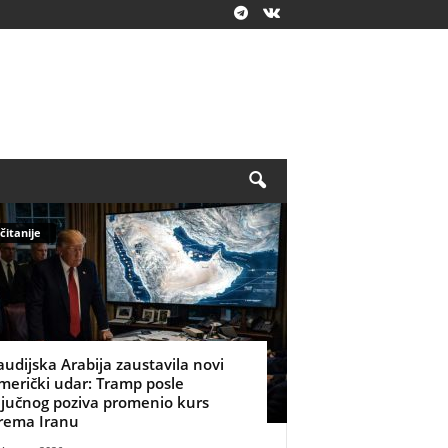
čitanije
audijska Arabija zaustavila novi
merički udar: Tramp posle
ljučnog poziva promenio kurs
rema Iranu