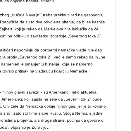
ti da objasne nastalu situaciju.
zbog „slučaja Navaljni“ treba prekinuti rad na gasovodu,
aopštila da su to dva odvojena pitanja, da bi se kasnije
jbert, koji je rekao da Merkelova nije isključila da će
icati na odluku o završetku izgradnje „Severnog toka 2“.
analitičari napominju da portparol nemačke vlade nije dao
ja protiv „Severnog toka 2“, već je samo rekao da ih „ne
e, namenjen je smanjenju histerije, koja se namerno
izvršio pritisak na vladajuću koaliciju Nemačke i
 njihov glavni saveznik su Amerikanci. Iako aktuelna
merikanci, koji zaista ne žele da „Severni tok 2“ bude
k. Oni žele da Nemačka dobije njihov gas, jer je to korisno
korisno i zato što time slabe Rusiju. Stoga Nemci, s jedne
ristima projekta, a s druge strane, počinju da govore o
da“, objasnio je Žuravljov.