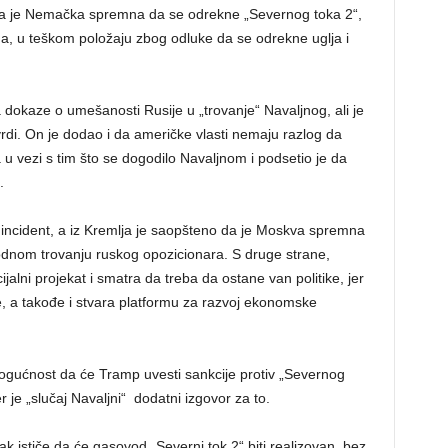
da je Nemačka spremna da se odrekne „Severnog toka 2“,
ma, u teškom položaju zbog odluke da se odrekne uglja i
 dokaze o umešanosti Rusije u „trovanje“ Navaljnog, ali je
otvrdi. On je dodao i da američke vlasti nemaju razlog da
u vezi s tim što se dogodilo Navaljnom i podsetio je da
.
 incident, a iz Kremlja je saopšteno da je Moskva spremna
vodnom trovanju ruskog opozicionara. S druge strane,
jalni projekat i smatra da treba da ostane van politike, jer
 a takođe i stvara platformu za razvoj ekonomske
ogućnost da će Tramp uvesti sankcije protiv „Severnog
 je „slučaj Navaljni“ dodatni izgovor za to.
 ističe da će gasovod „Severni tok 2“ biti realizovan, bez