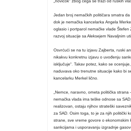
„novičok“ zbog čega se traži od ruskih vlas
Jedan broj nemačkih političara smatra da 
dok je nemačka kancelarka Angela Merkel s
oglasio i portparol nemačke vlade Štefen Za
razvoj situacije sa Aleksejem Navaljnim ut
Osvrćući se na tu izjavu Zajberta, ruski 
nikakvu konkretnu izjavu o uvođenju sankci
isključuje“. Takav potez, kako se ocenjuj
naduvava oko trenutne situacije kako bi se 
kancelarku Merkel lično.
„Nemce, naravno, ometa politička strana –
nemačka vlada ima teške odnose sa SAD, A
realizovan, ostaju njihov strateški savezni
za SAD. Osim toga, to je za njih politički 
strane, sve vreme govore o ekonomskim ko
sankcijama i usporavanju izgradnje gasovo