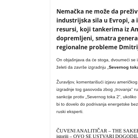
Nemačka ne može da preživi 
industrijska sila u Evropi, a
resursi, koji tankerima iz 
dopremljeni, smatra general
regionalne probleme Dmitrij
On objašnjava da će stoga, dvoumeći se 
želeti da završe izgradnju „
Severnog tok
Žuravljov, komentarišući izjavu američk
izgradnje tog gasovoda zbog „trovanja“ ru
sankcije protiv „Severnog toka 2“, ukolik
bi to dovelo do podrivanja energetske be
ruski eksperti.
ČUVENI ANALITIČAR – THE SAKER: Vuči
istoriji – OVO SE USTVARI DOGODI