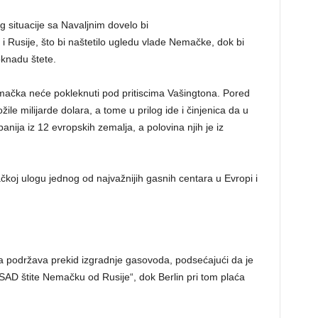
g situacije sa Navaljnim dovelo bi
 Rusije, što bi naštetilo ugledu vlade Nemačke, dok bi
oknadu štete.
mačka neće pokleknuti pod pritiscima Vašingtona. Pored
ile milijarde dolara, a tome u prilog ide i činjenica da u
ija iz 12 evropskih zemalja, a polovina njih je iz
čkoj ulogu jednog od najvažnijih gasnih centara u Evropi i
a podržava prekid izgradnje gasovoda, podsećajući da je
„SAD štite Nemačku od Rusije“, dok Berlin pri tom plaća