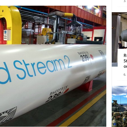
3.
R
S
o
6.