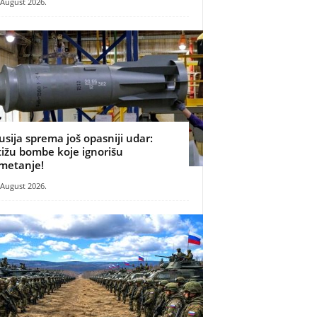
 August 2026.
usija sprema još opasniji udar:
tižu bombe koje ignorišu
metanje!
 August 2026.