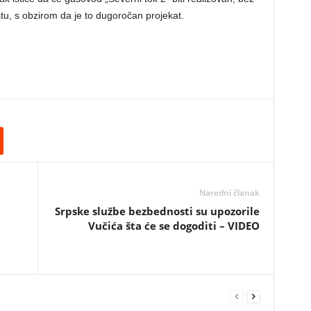
ištu, s obzirom da je to dugoročan projekat.
Naredni članak
Srpske službe bezbednosti su upozorile
Vučića šta će se dogoditi – VIDEO