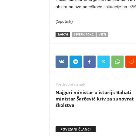
obzira na sve poteškoće i situacije na trž
(Sputnik)
TAGOVI
SEVERNI TOK 2
VESTI
Prethodni članak
Najgori ministar u istoriji: Bahati
ministar Šarčević kriv za sunovrat
školstva
POVEZANI ČLANCI