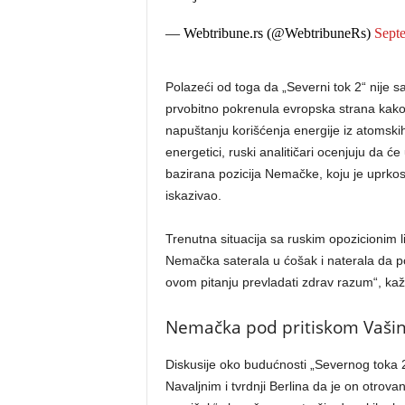
— Webtribune.rs (@WebtribuneRs)
Sept
Polazeći od toga da „Severni tok 2“ nije sa
prvobitno pokrenula evropska strana kako
napuštanju korišćenja energije iz atomski
energetici, ruski analitičari ocenjuju da 
bazirana pozicija Nemačke, koju je uprkos
iskazivao.
Trenutna situacija sa ruskim opozicionim li
Nemačka saterala u ćošak i naterala da p
ovom pitanju prevladati zdrav razum“, kaž
Nemačka pod pritiskom Vaši
Diskusije oko budućnosti „Severnog toka
Navaljnim i tvrdnji Berlina da je on otrov