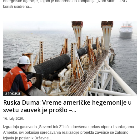
energetske agencije, kojom je odobreno da kompanija „Nord strim – 2AG“
koristi usidrena...
U FOKUSU
Ruska Duma: Vreme američke hegemonije u
svetu zauvek je prošlo –...
16. July 2020.
Izgradnja gasovoda „Severni tok 2“ biće dovršena uprkos otporu i sankcijama
Amerike, svi pokušaji sprečavanja realizacije projekta završiće se žalosno,
izjavio je poslanik Državne...