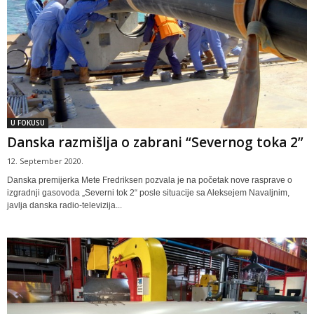
U FOKUSU
Danska razmišlja o zabrani “Severnog toka 2”
12. September 2020.
Danska premijerka Mete Fredriksen pozvala je na početak nove rasprave o
izgradnji gasovoda „Severni tok 2“ posle situacije sa Aleksejem Navaljnim,
javlja danska radio-televizija...