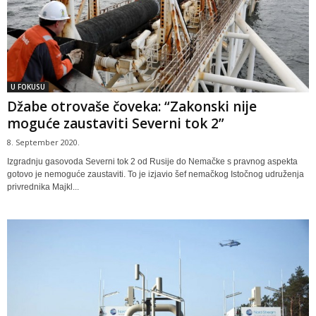
U FOKUSU
Džabe otrovaše čoveka: “Zakonski nije
moguće zaustaviti Severni tok 2”
8. September 2020.
Izgradnju gasovoda Severni tok 2 od Rusije do Nemačke s pravnog aspekta
gotovo je nemoguće zaustaviti. To je izjavio šef nemačkog Istočnog udruženja
privrednika Majkl...