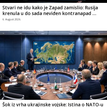
Stvari ne idu kako je Zapad zamislio: Rusija
krenula u do sada neviđen kontranapad …
6. August 2026.
Šok iz vrha ukrajinske vojske: Istina o NATO-u