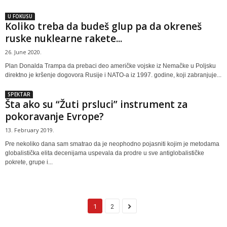
U FOKUSU
Koliko treba da budeš glup pa da okreneš
ruske nuklearne rakete...
26. June 2020.
Plan Donalda Trampa da prebaci deo američke vojske iz Nemačke u Poljsku
direktno je kršenje dogovora Rusije i NATO-a iz 1997. godine, koji zabranjuje...
SPEKTAR
Šta ako su “Žuti prsluci” instrument za
pokoravanje Evrope?
13. February 2019.
Pre nekoliko dana sam smatrao da je neophodno pojasniti kojim je metodama
globalistička elita decenijama uspevala da prodre u sve antiglobalističke
pokrete, grupe i...
1
2