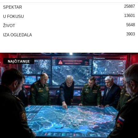
25887
SPEKTAR
13601
U FOKUSU
5648
ŽIVOT
3903
IZA OGLEDALA
NAJČITANIJE