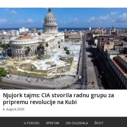
Njujork tajms: CIA stvorila radnu grupu za
pripremu revolucije na Kubi
6. August 2026.
U FOKUSU
SPEKTAR
IZA OGLEDALA
ŽIVOT