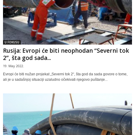
U FOKUSU
Rusija: Evropi će biti neophodan “Severni tok
2”, šta god sada...
19. May 2022.
Evropi će biti nužan projekat „Severni tok 2“, šta god da sada govore o tome,
ali je u sadašnjoj situaciji uzaludno očekivati njegovo puštanje...