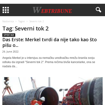
Naslovnica
Tagovi
Severni tok 2
Tag: Severni tok 2
SPEKTAR
Das Erste: Merkel tvrdi da nije tako kao što
pišu o...
26. June 2022.
Angela Merkel je u intervjuu za nemačku uređivačku mrežu branila svoju
odluku da izgradi "Severni tok 2". Prema rečima bivše kancelarke, ona se
nadala da...