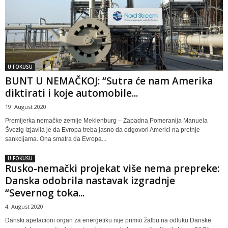
U FOKUSU
BUNT U NEMAČKOJ: “Sutra će nam Amerika
diktirati i koje automobile...
19. August 2020.
Premijerka nemačke zemlje Meklenburg – Zapadna Pomeranija Manuela
Švezig izjavila je da Evropa treba jasno da odgovori Americi na pretnje
sankcijama. Ona smatra da Evropa...
U FOKUSU
Rusko-nemački projekat više nema prepreke:
Danska odobrila nastavak izgradnje
“Severnog toka...
4. August 2020.
Danski apelacioni organ za energetiku nije primio žalbu na odluku Danske