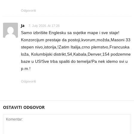
Odgovoriti
Ja
7. July 2026. At 17:28
Samo izbrišite Englesku sa svjetke mape i sve staje!
Konzorcijum prestaje da postoji,kvorum,možda,Masoni 33
stepen nivo,istorija,!Zatim Italija,crno plemstvo,Francuska
loža, Kolumbijski distrikt,S4,Kabala,Denver,154 podzemne
baze u US!Sve trba spaliti do temelja!Pa nek idemo svi u
p.m.!
Odgovoriti
OSTAVITI ODGOVOR