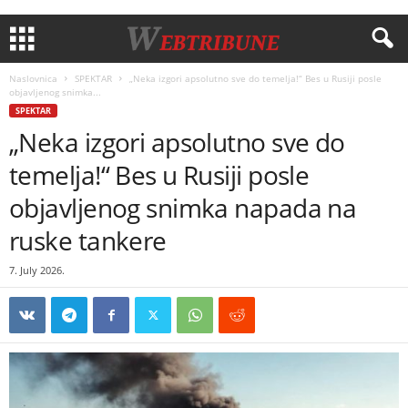
Naslovnica
SPEKTAR
„Neka izgori apsolutno sve do temelja!“ Bes u Rusiji posle
objavljenog snimka...
SPEKTAR
„Neka izgori apsolutno sve do
temelja!“ Bes u Rusiji posle
objavljenog snimka napada na
ruske tankere
7. July 2026.