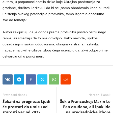
autora, u potpunosti osetilo rizike koje Ukrajina predstavlja za
građane, društvo i državu i da bi se „samo obradovalo kada bi, radi
uništenja svakog potencijala protivnika, tamo izgorelo apsolutno
sve do temelja“.
Autori zaključuju da je odnos prema protivniku postao oštriji nego
ranije, ali smatraju da to nije dovoljno. Kako navode, uprkos
dosadašnjim ruskim odgovorima, ukrajinska strana nastavlja
napade na civilne ciljeve, zbog čega ocenjuju da takvi odgovori ne
ostvaruju cilj u punoj meri.
Prethodni članak
Naredni članak
Šokantna prognoza: Ljudi
Šok u Francuskoj: Marin Le
će prestati da umiru od
Pen osuđena, ali ipak ide
starosti već od 2032.
na predsedničke izbore