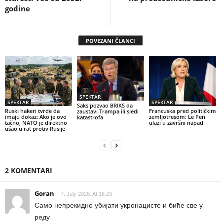
godine
POVEZANI ČLANCI
SPEKTAR
SPEKTAR
SPEKTAR
Saks pozvao BRIKS da
Ruski hakeri tvrde da
Francuska pred političkim
zaustavi Trampa ili sledi
imaju dokaz: Ako je ovo
zemljotresom: Le Pen
katastrofa
tačno, NATO je direktno
ulazi u završni napad
ušao u rat protiv Rusije
2 KOMENTARI
Goran
7. July 2026. At 16:23
Само непрекидно убијати укронацисте и биће све у
реду