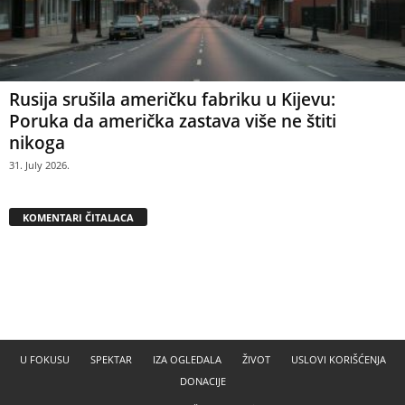
Rusija srušila američku fabriku u Kijevu:
Poruka da američka zastava više ne štiti
nikoga
31. July 2026.
KOMENTARI ČITALACA
U FOKUSU
SPEKTAR
IZA OGLEDALA
ŽIVOT
USLOVI KORIŠĆENJA
DONACIJE