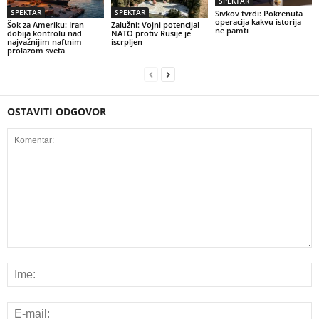
SPEKTAR
SPEKTAR
SPEKTAR
Sivkov tvrdi: Pokrenuta
operacija kakvu istorija
Šok za Ameriku: Iran
Zalužni: Vojni potencijal
ne pamti
dobija kontrolu nad
NATO protiv Rusije je
najvažnijim naftnim
iscrpljen
prolazom sveta
OSTAVITI ODGOVOR