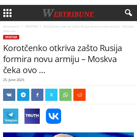
Naslovnica
SPEKTAR
Korotčenko otkriva zašto Rusija formira novu armiju – Moskva
čeka ovo …
SPEKTAR
Korotčenko otkriva zašto Rusija
formira novu armiju – Moskva
čeka ovo …
25. June 2023.