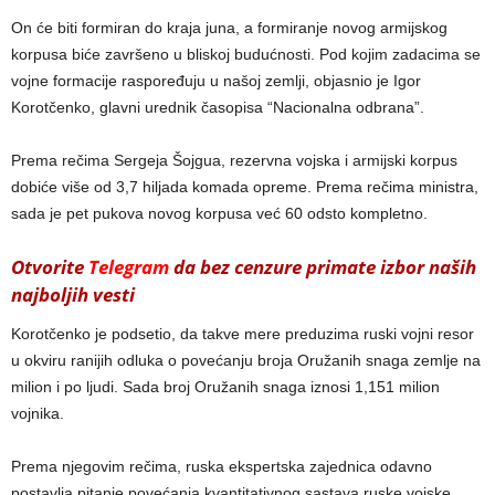
On će biti formiran do kraja juna, a formiranje novog armijskog
korpusa biće završeno u bliskoj budućnosti. Pod kojim zadacima se
vojne formacije raspoređuju u našoj zemlji, objasnio je Igor
Korotčenko, glavni urednik časopisa “Nacionalna odbrana”.
Prema rečima Sergeja Šojgua, rezervna vojska i armijski korpus
dobiće više od 3,7 hiljada komada opreme. Prema rečima ministra,
sada je pet pukova novog korpusa već 60 odsto kompletno.
Otvorite
Telegram
da bez cenzure primate izbor naših
najboljih vesti
Korotčenko je podsetio, da takve mere preduzima ruski vojni resor
u okviru ranijih odluka o povećanju broja Oružanih snaga zemlje na
milion i po ljudi. Sada broj Oružanih snaga iznosi 1,151 milion
vojnika.
Prema njegovim rečima, ruska ekspertska zajednica odavno
postavlja pitanje povećanja kvantitativnog sastava ruske vojske