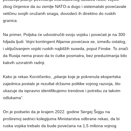
zbog činjenice da su zemlje NATO-a dugo i sistematski povećavale
veličinu svojih oružanih snaga, dovodeći ih direktno do ruskih
granica.
Na primer, Poljska će udvostručiti svoju vojsku i povećati je na 300
hiljada ljudi. Vojni kontingent Alijanse povećava se, između ostalog,
i uključivanjem vojski ruskih najbližih suseda, poput Finske. To znači
da Rusija nema pravo da to ćutke posmatra, bez preduzimanja bilo
kakvih uzvratnih radnji.
Kako je rekao Korotčenko, „pitanje koje je pokrenula ekspertska
zajednica postalo je rezultat državne politike vojnog razvoja, što
ukazuje da ispravno identifikujemo trendove i potrebu za takvim
odlukama“.
On je podsetio da je krajem 2022. godine Sergej Šojgu na
proširenoj sednici kolegijuma Ministarstva odbrane rekao, da bi
ruska vojska trebalo da bude povećana na 1,5 miliona vojnog