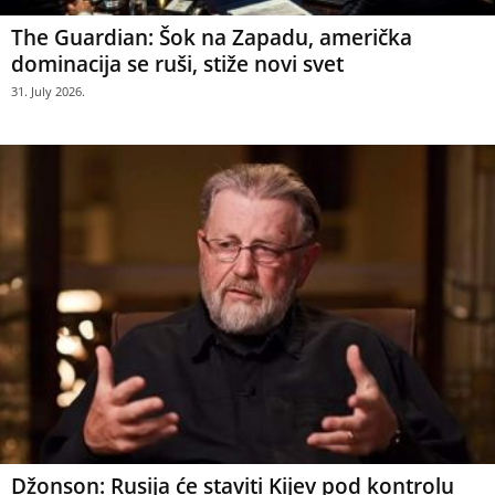
The Guardian: Šok na Zapadu, američka
dominacija se ruši, stiže novi svet
31. July 2026.
Džonson: Rusija će staviti Kijev pod kontrolu