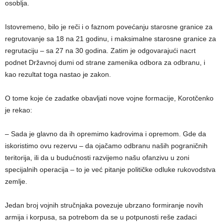
osoblja.
Istovremeno, bilo je reči i o faznom povećanju starosne granice za
regrutovanje sa 18 na 21 godinu, i maksimalne starosne granice za
regrutaciju – sa 27 na 30 godina. Zatim je odgovarajući nacrt
podnet Državnoj dumi od strane zamenika odbora za odbranu, i
kao rezultat toga nastao je zakon.
O tome koje će zadatke obavljati nove vojne formacije, Korotčenko
je rekao:
– Sada je glavno da ih opremimo kadrovima i opremom. Gde da
iskoristimo ovu rezervu – da ojačamo odbranu naših pograničnih
teritorija, ili da u budućnosti razvijemo našu ofanzivu u zoni
specijalnih operacija – to je već pitanje političke odluke rukovodstva
zemlje.
Jedan broj vojnih stručnjaka povezuje ubrzano formiranje novih
armija i korpusa, sa potrebom da se u potpunosti reše zadaci