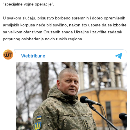
“specijalne vojne operacije”.
U svakom slučaju, prisustvo borbeno spremnih i dobro opremljenih
armijskih korpusa neće biti suvišno, nakon što uspete da se izborite
sa velikom ofanzivom Oružanih snaga Ukrajine i završite zadatak
potpunog oslobađanja novih ruskih regiona.