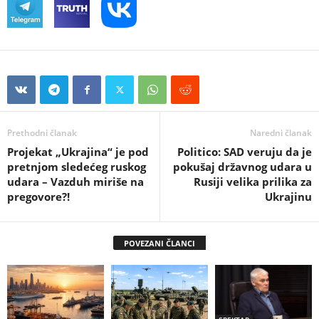
Prethodni članak
Naredni članak
Projekat „Ukrajina“ je pod
Politico: SAD veruju da je
pretnjom sledećeg ruskog
pokušaj državnog udara u
udara – Vazduh miriše na
Rusiji velika prilika za
pregovore?!
Ukrajinu
POVEZANI ČLANCI