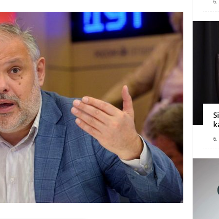
6.
S
k
6.