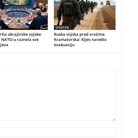
R
SPEKTAR
vrha ukrajinske vojske:
Ruska vojska pred vratima
o NATO-u raznela sve
Kramatorska: Kijev naredio
ijeva
evakuaciju