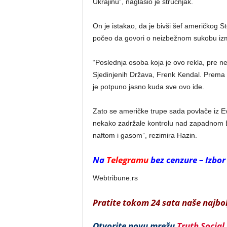
Ukrajinu”, naglasio je stručnjak.
On je istakao, da je bivši šef američkog S
počeo da govori o neizbežnom sukobu izm
“Poslednja osoba koja je ovo rekla, pre n
Sjedinjenih Država, Frenk Kendal. Prema 
je potpuno jasno kuda sve ovo ide.
Zato se američke trupe sada povlače iz Evr
nekako zadržale kontrolu nad zapadnom 
naftom i gasom”, rezimira Hazin.
Na
Telegramu
bez cenzure – Izbor
Webtribune.rs
Pratite tokom 24 sata naše najbo
Otvorite novu mrežu
Truth Social