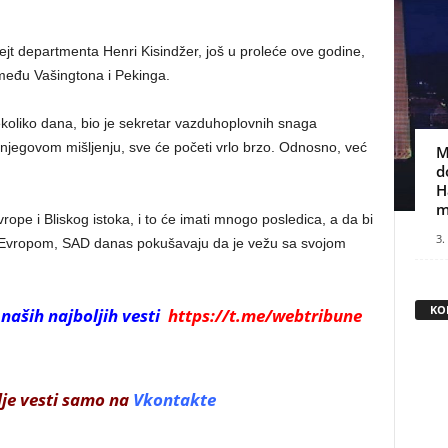
tejt departmenta Henri Kisindžer, još u proleće ove godine,
eđu Vašingtona i Pekinga.
ekoliko dana, bio je sekretar vazduhoplovnih snaga
njegovom mišljenju, sve će početi vrlo brzo. Odnosno, već
M
d
H
m
ope i Bliskog istoka, i to će imati mnogo posledica, a da bi
3.
Evropom, SAD danas pokušavaju da je vežu sa svojom
KO
 naših najboljih vesti
https://t.me/webtribune
lje vesti samo na
Vkontakte