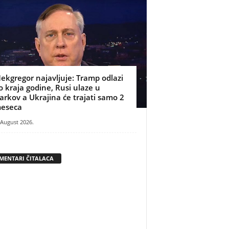
ekgregor najavljuje: Tramp odlazi
o kraja godine, Rusi ulaze u
arkov a Ukrajina će trajati samo 2
eseca
 August 2026.
MENTARI ČITALACA