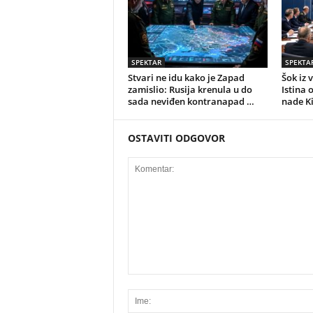
SPEKTAR
SPEKTA
Stvari ne idu kako je Zapad
Šok iz 
zamislio: Rusija krenula u do
Istina 
sada neviđen kontranapad …
nade K
OSTAVITI ODGOVOR