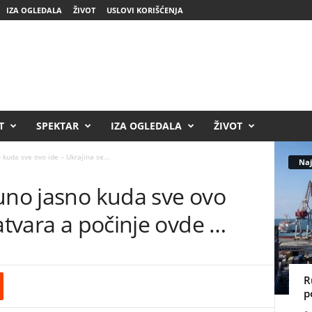
IZA OGLEDALA
ŽIVOT
USLOVI KORIŠĆENJA
T
SPEKTAR
IZA OGLEDALA
ŽIVOT
 kuda sve ovo ide – Ukrajina se...
Naj
uno jasno kuda sve ovo
zatvara a počinje ovde …
R
p