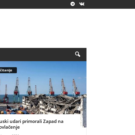
čitanije
uski udari primorali Zapad na
ovlačenje