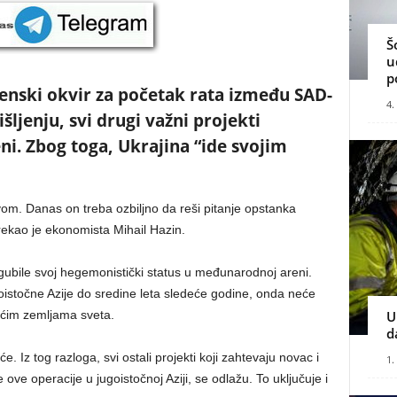
Š
u
p
enski okvir za početak rata između SAD-
4.
ljenju, svi drugi važni projekti
eni. Zbog toga, Ukrajina “ide svojim
om. Danas on treba ozbiljno da reši pitanje opstanka
rekao je ekonomista Mihail Hazin.
ubile svoj hegemonistički status u međunarodnoj areni.
oistočne Azije do sredine leta sledeće godine, onda neće
U
ćim zemljama sveta.
d
 Iz tog razloga, svi ostali projekti koji zahtevaju novac i
1.
ove operacije u jugoistočnoj Aziji, se odlažu. To uključuje i