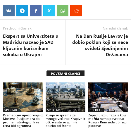
Prethodni članak
Naredni članak
Ekspert sa Univerziteta u
Na Dan Rusije Lavrov je
Madridu nazvao je SAD
dobio poklon koji se neće
ključnim korisnikom
svideti Sjedinjenim
sukoba u Ukrajini
Državama
POVEZANI ČLANCI
SPEKTAR
SPEKTAR
SPEKTAR
Dramatično upozorenje iz
Rusija se sprema za
Zapad ulazi u fazu iz koje
Moskve: Rusija mora da
mnogo veći rat: Krapivnik
možda nema povratka:
promeni strategiju ili će
otkriva šta se gomila
Rusija i Kina sada ubiraju
cena biti ogromna
daleko od fronta
plodove