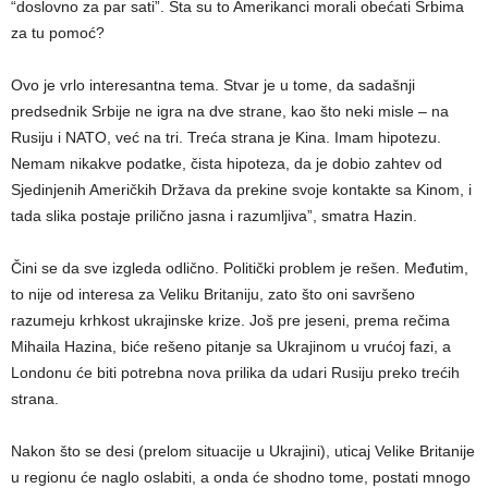
“doslovno za par sati”. Šta su to Amerikanci morali obećati Srbima
za tu pomoć?
Ovo je vrlo interesantna tema. Stvar je u tome, da sadašnji
predsednik Srbije ne igra na dve strane, kao što neki misle – na
Rusiju i NATO, već na tri. Treća strana je Kina. Imam hipotezu.
Nemam nikakve podatke, čista hipoteza, da je dobio zahtev od
Sjedinjenih Američkih Država da prekine svoje kontakte sa Kinom, i
tada slika postaje prilično jasna i razumljiva”, smatra Hazin.
Čini se da sve izgleda odlično. Politički problem je rešen. Međutim,
to nije od interesa za Veliku Britaniju, zato što oni savršeno
razumeju krhkost ukrajinske krize. Još pre jeseni, prema rečima
Mihaila Hazina, biće rešeno pitanje sa Ukrajinom u vrućoj fazi, a
Londonu će biti potrebna nova prilika da udari Rusiju preko trećih
strana.
Nakon što se desi (prelom situacije u Ukrajini), uticaj Velike Britanije
u regionu će naglo oslabiti, a onda će shodno tome, postati mnogo