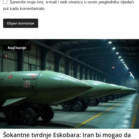
Spremite moje ime, e-mail i web stranicu u ovom pregledniku sljedeći
put kada komentarirate.
Najčitanije
Šokantne tvrdnje Eskobara: Iran bi mogao da