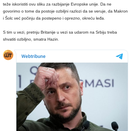
teže iskoristiti ovu sliku za razbijanje Evropske unije. Da ne
govorimo o tome da postoje ozbiljni razlozi da se veruje, da Makron
i Šolc već počinju da postepeno i oprezno, okreću leđa.
S tim u vezi, pretnju Britanije u vezi sa udarom na Srbiju treba
shvatiti ozbiljno, smatra Hazin.