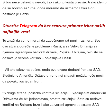
Srbiju neće ostaviti u nevolji, čak i ako to košta previše. A ako idemo
da se borimo za Srbe, onda moramo da uzmemo Crnu Goru,
nastavio je Hazin.
Otvorite
Telegram
da bez cenzure primate izbor naših
najboljih vesti
To znači da ćemo morati da započnemo rat punih razmera. Sve
ovo stvara određene probleme i Rusiji, a za Veliku Britaniju sa
njenom izgradnjom baltičkih država, Poljske i Ukrajine, ovo što se
dešava je veoma korisno – objašnjava Hazin.
– Ali ako takav rat počne, onda ovo otvara dodatni front za SAD.
Sjedinjene Američke Države u trenutnoj situaciji možda neće moći
da povuku još jedan front.
“S druge strane, politička kontrola situacije u Sjedinjenim Američkim
Državama će biti jednostavna, smatra stručnjak. Zato su nedavni
konflikti na Balkanu brzo i lako zatvoreni upravo od strane SAD –