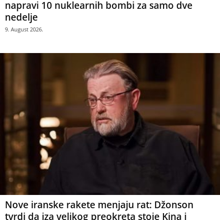
napravi 10 nuklearnih bombi za samo dve
nedelje
9. August 2026.
Nove iranske rakete menjaju rat: Džonson
tvrdi da iza velikog preokreta stoje Kina i