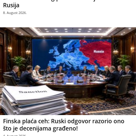
Rusija
8. August 2026.
Finska plaća ceh: Ruski odgovor razorio ono
što je decenijama građeno!
4. August 2026.