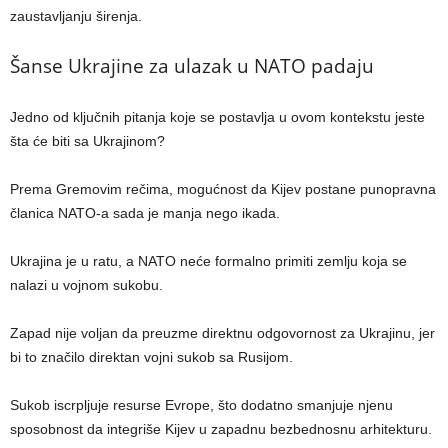
zaustavljanju širenja.
Šanse Ukrajine za ulazak u NATO padaju
Jedno od ključnih pitanja koje se postavlja u ovom kontekstu jeste
šta će biti sa Ukrajinom?
Prema Gremovim rečima, mogućnost da Kijev postane punopravna
članica NATO-a sada je manja nego ikada.
Ukrajina je u ratu, a NATO neće formalno primiti zemlju koja se
nalazi u vojnom sukobu.
Zapad nije voljan da preuzme direktnu odgovornost za Ukrajinu, jer
bi to značilo direktan vojni sukob sa Rusijom.
Sukob iscrpljuje resurse Evrope, što dodatno smanjuje njenu
sposobnost da integriše Kijev u zapadnu bezbednosnu arhitekturu.