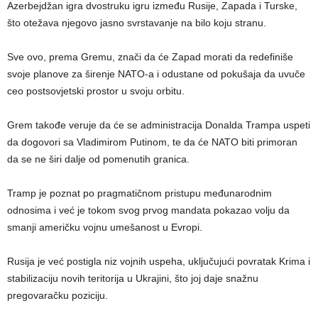
Azerbejdžan igra dvostruku igru između Rusije, Zapada i Turske,
što otežava njegovo jasno svrstavanje na bilo koju stranu.
Sve ovo, prema Gremu, znači da će Zapad morati da redefiniše
svoje planove za širenje NATO-a i odustane od pokušaja da uvuče
ceo postsovjetski prostor u svoju orbitu.
Grem takođe veruje da će se administracija Donalda Trampa uspeti
da dogovori sa Vladimirom Putinom, te da će NATO biti primoran
da se ne širi dalje od pomenutih granica.
Tramp je poznat po pragmatičnom pristupu međunarodnim
odnosima i već je tokom svog prvog mandata pokazao volju da
smanji američku vojnu umešanost u Evropi.
Rusija je već postigla niz vojnih uspeha, uključujući povratak Krima i
stabilizaciju novih teritorija u Ukrajini, što joj daje snažnu
pregovaračku poziciju.