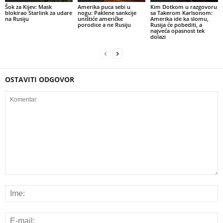
Šok za Kijev: Mask
Amerika puca sebi u
Kim Dotkom u razgovoru
blokirao Starlink za udare
nogu: Paklene sankcije
sa Takerom Karlsonom:
na Rusiju
uništiće američke
Amerika ide ka slomu,
porodice a ne Rusiju
Rusija će pobediti, a
najveća opasnost tek
dolazi
OSTAVITI ODGOVOR