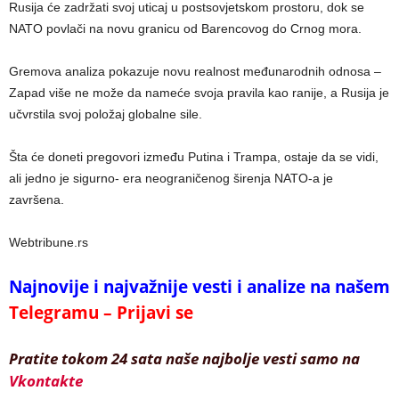
Rusija će zadržati svoj uticaj u postsovjetskom prostoru, dok se
NATO povlači na novu granicu od Barencovog do Crnog mora.
Gremova analiza pokazuje novu realnost međunarodnih odnosa –
Zapad više ne može da nameće svoja pravila kao ranije, a Rusija je
učvrstila svoj položaj globalne sile.
Šta će doneti pregovori između Putina i Trampa, ostaje da se vidi,
ali jedno je sigurno- era neograničenog širenja NATO-a je
završena.
Webtribune.rs
Najnovije i najvažnije vesti i analize na našem
Telegramu – Prijavi se
Pratite tokom 24 sata naše najbolje vesti samo na
Vkontakte