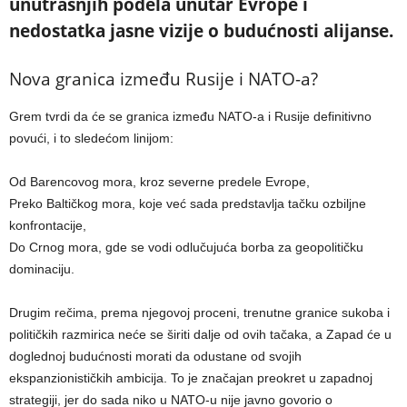
unutrašnjih podela unutar Evrope i
nedostatka jasne vizije o budućnosti alijanse.
Nova granica između Rusije i NATO-a?
Grem tvrdi da će se granica između NATO-a i Rusije definitivno
povući, i to sledećom linijom:
Od Barencovog mora, kroz severne predele Evrope,
Preko Baltičkog mora, koje već sada predstavlja tačku ozbiljne
konfrontacije,
Do Crnog mora, gde se vodi odlučujuća borba za geopolitičku
dominaciju.
Drugim rečima, prema njegovoj proceni, trenutne granice sukoba i
političkih razmirica neće se širiti dalje od ovih tačaka, a Zapad će u
doglednoj budućnosti morati da odustane od svojih
ekspanzionističkih ambicija. To je značajan preokret u zapadnoj
strategiji, jer do sada niko u NATO-u nije javno govorio o