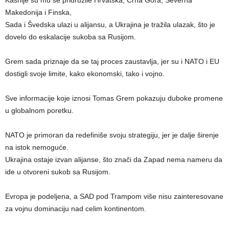
Makedonija i Finska,
Sada i Švedska ulazi u alijansu, a Ukrajina je tražila ulazak, što je
dovelo do eskalacije sukoba sa Rusijom.
Grem sada priznaje da se taj proces zaustavlja, jer su i NATO i EU
dostigli svoje limite, kako ekonomski, tako i vojno.
Sve informacije koje iznosi Tomas Grem pokazuju duboke promene
u globalnom poretku.
NATO je primoran da redefiniše svoju strategiju, jer je dalje širenje
na istok nemoguće.
Ukrajina ostaje izvan alijanse, što znači da Zapad nema nameru da
ide u otvoreni sukob sa Rusijom.
Evropa je podeljena, a SAD pod Trampom više nisu zainteresovane
za vojnu dominaciju nad celim kontinentom.