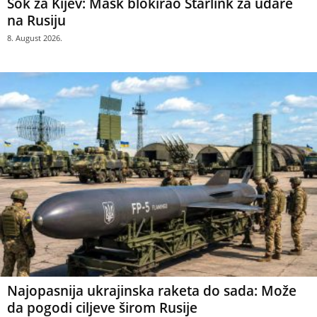
Šok za Kijev: Mask blokirao Starlink za udare
na Rusiju
8. August 2026.
Najopasnija ukrajinska raketa do sada: Može
da pogodi ciljeve širom Rusije