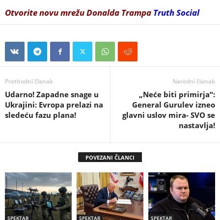
Otvorite novu mrežu Donalda Trampa
Truth Social
Prethodni članak
Naredni članak
Udarno! Zapadne snage u
„Neće biti primirja“:
Ukrajini: Evropa prelazi na
General Gurulev izneo
sledeću fazu plana!
glavni uslov mira- SVO se
nastavlja!
POVEZANI ČLANCI
SPEKTAR
SPEKTAR
SPEKTAR