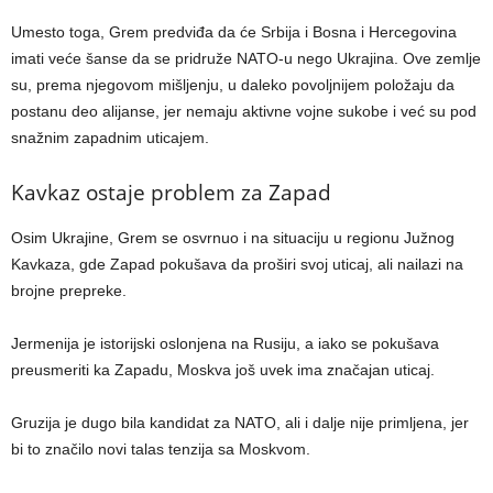
Umesto toga, Grem predviđa da će Srbija i Bosna i Hercegovina
imati veće šanse da se pridruže NATO-u nego Ukrajina. Ove zemlje
su, prema njegovom mišljenju, u daleko povoljnijem položaju da
postanu deo alijanse, jer nemaju aktivne vojne sukobe i već su pod
snažnim zapadnim uticajem.
Kavkaz ostaje problem za Zapad
Osim Ukrajine, Grem se osvrnuo i na situaciju u regionu Južnog
Kavkaza, gde Zapad pokušava da proširi svoj uticaj, ali nailazi na
brojne prepreke.
Jermenija je istorijski oslonjena na Rusiju, a iako se pokušava
preusmeriti ka Zapadu, Moskva još uvek ima značajan uticaj.
Gruzija je dugo bila kandidat za NATO, ali i dalje nije primljena, jer
bi to značilo novi talas tenzija sa Moskvom.