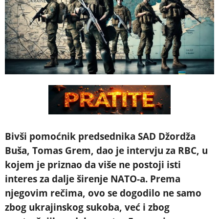
Bivši pomoćnik predsednika SAD Džordža
Buša, Tomas Grem, dao je intervju za RBC, u
kojem je priznao da više ne postoji isti
interes za dalje širenje NATO-a. Prema
njegovim rečima, ovo se dogodilo ne samo
zbog ukrajinskog sukoba, već i zbog