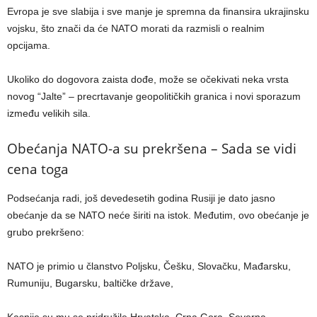
Evropa je sve slabija i sve manje je spremna da finansira ukrajinsku
vojsku, što znači da će NATO morati da razmisli o realnim
opcijama.
Ukoliko do dogovora zaista dođe, može se očekivati neka vrsta
novog “Jalte” – precrtavanje geopolitičkih granica i novi sporazum
između velikih sila.
Obećanja NATO-a su prekršena – Sada se vidi
cena toga
Podsećanja radi, još devedesetih godina Rusiji je dato jasno
obećanje da se NATO neće širiti na istok. Međutim, ovo obećanje je
grubo prekršeno:
NATO je primio u članstvo Poljsku, Češku, Slovačku, Mađarsku,
Rumuniju, Bugarsku, baltičke države,
Kasnije su mu se pridružile Hrvatska, Crna Gora, Severna