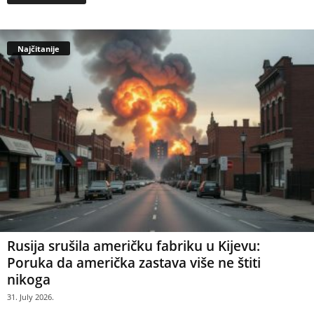
Najčitanije
Rusija srušila američku fabriku u Kijevu:
Poruka da američka zastava više ne štiti
nikoga
31. July 2026.