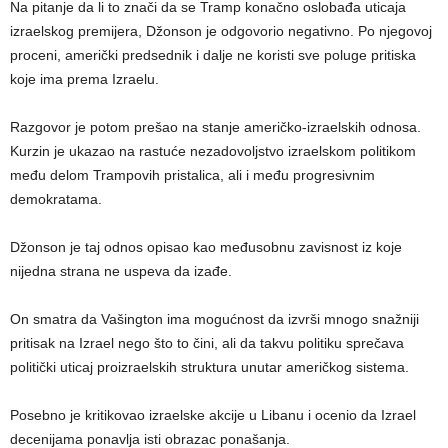
Na pitanje da li to znači da se Tramp konačno oslobađa uticaja
izraelskog premijera, Džonson je odgovorio negativno. Po njegovoj
proceni, američki predsednik i dalje ne koristi sve poluge pritiska
koje ima prema Izraelu.
Razgovor je potom prešao na stanje američko-izraelskih odnosa.
Kurzin je ukazao na rastuće nezadovoljstvo izraelskom politikom
među delom Trampovih pristalica, ali i među progresivnim
demokratama.
Džonson je taj odnos opisao kao međusobnu zavisnost iz koje
nijedna strana ne uspeva da izađe.
On smatra da Vašington ima mogućnost da izvrši mnogo snažniji
pritisak na Izrael nego što to čini, ali da takvu politiku sprečava
politički uticaj proizraelskih struktura unutar američkog sistema.
Posebno je kritikovao izraelske akcije u Libanu i ocenio da Izrael
decenijama ponavlja isti obrazac ponašanja.