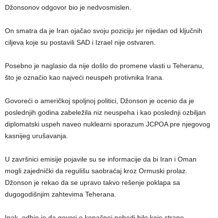
Džonsonov odgovor bio je nedvosmislen.
On smatra da je Iran ojačao svoju poziciju jer nijedan od ključnih
ciljeva koje su postavili SAD i Izrael nije ostvaren.
Posebno je naglasio da nije došlo do promene vlasti u Teheranu,
što je označio kao najveći neuspeh protivnika Irana.
Govoreći o američkoj spoljnoj politici, Džonson je ocenio da je
poslednjih godina zabeležila niz neuspeha i kao poslednji ozbiljan
diplomatski uspeh naveo nuklearni sporazum JCPOA pre njegovog
kasnijeg urušavanja.
U završnici emisije pojavile su se informacije da bi Iran i Oman
mogli zajednički da regulišu saobraćaj kroz Ormuski prolaz.
Džonson je rekao da se upravo takvo rešenje poklapa sa
dugogodišnjim zahtevima Teherana.
Ipak, odbio je da govori o konačnoj pobedi bilo koje strane.