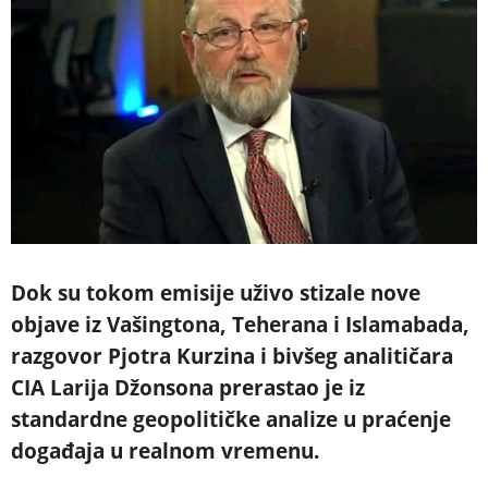
Dok su tokom emisije uživo stizale nove
objave iz Vašingtona, Teherana i Islamabada,
razgovor Pjotra Kurzina i bivšeg analitičara
CIA Larija Džonsona prerastao je iz
standardne geopolitičke analize u praćenje
događaja u realnom vremenu.