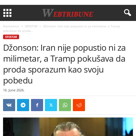
Naslovnica
SPEKTAR
Džonson: Iran nije popustio ni za milimetar, a Tramp
pokušava da proda...
SPEKTAR
Džonson: Iran nije popustio ni za
milimetar, a Tramp pokušava da
proda sporazum kao svoju
pobedu
16. June 2026.