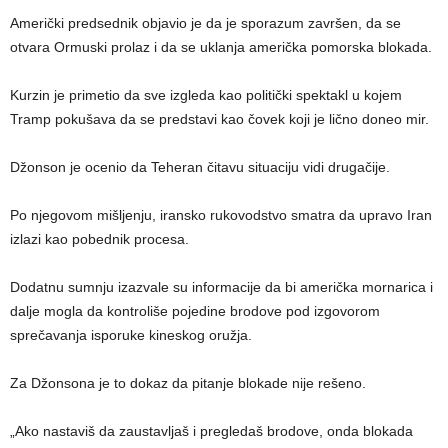
Američki predsednik objavio je da je sporazum završen, da se
otvara Ormuski prolaz i da se uklanja američka pomorska blokada.
Kurzin je primetio da sve izgleda kao politički spektakl u kojem
Tramp pokušava da se predstavi kao čovek koji je lično doneo mir.
Džonson je ocenio da Teheran čitavu situaciju vidi drugačije.
Po njegovom mišljenju, iransko rukovodstvo smatra da upravo Iran
izlazi kao pobednik procesa.
Dodatnu sumnju izazvale su informacije da bi američka mornarica i
dalje mogla da kontroliše pojedine brodove pod izgovorom
sprečavanja isporuke kineskog oružja.
Za Džonsona je to dokaz da pitanje blokade nije rešeno.
„Ako nastaviš da zaustavljaš i pregledaš brodove, onda blokada