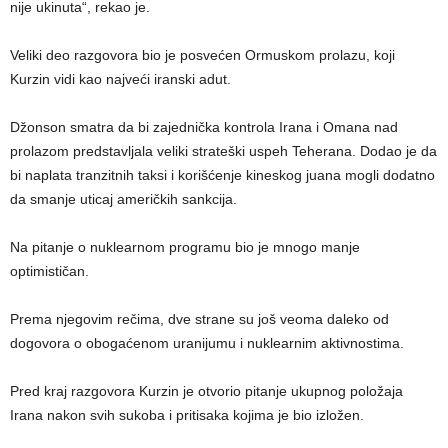
nije ukinuta“, rekao je.
Veliki deo razgovora bio je posvećen Ormuskom prolazu, koji
Kurzin vidi kao najveći iranski adut.
Džonson smatra da bi zajednička kontrola Irana i Omana nad
prolazom predstavljala veliki strateški uspeh Teherana. Dodao je da
bi naplata tranzitnih taksi i korišćenje kineskog juana mogli dodatno
da smanje uticaj američkih sankcija.
Na pitanje o nuklearnom programu bio je mnogo manje
optimističan.
Prema njegovim rečima, dve strane su još veoma daleko od
dogovora o obogaćenom uranijumu i nuklearnim aktivnostima.
Pred kraj razgovora Kurzin je otvorio pitanje ukupnog položaja
Irana nakon svih sukoba i pritisaka kojima je bio izložen.