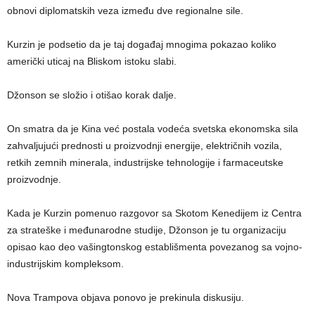
obnovi diplomatskih veza između dve regionalne sile.
Kurzin je podsetio da je taj događaj mnogima pokazao koliko
američki uticaj na Bliskom istoku slabi.
Džonson se složio i otišao korak dalje.
On smatra da je Kina već postala vodeća svetska ekonomska sila
zahvaljujući prednosti u proizvodnji energije, električnih vozila,
retkih zemnih minerala, industrijske tehnologije i farmaceutske
proizvodnje.
Kada je Kurzin pomenuo razgovor sa Skotom Kenedijem iz Centra
za strateške i međunarodne studije, Džonson je tu organizaciju
opisao kao deo vašingtonskog establišmenta povezanog sa vojno-
industrijskim kompleksom.
Nova Trampova objava ponovo je prekinula diskusiju.