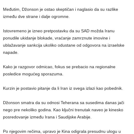
Međutim, Džonson je ostao skeptičan i naglasio da su razlike
između dve strane i dalje ogromne.
Istovremeno je izneo pretpostavku da su SAD možda Iranu
ponudile ukidanje blokade, vraćanje zamrznute imovine i
ublažavanje sankcija ukoliko odustane od odgovora na izraelske
napade.
Kako je razgovor odmicao, fokus se prebacio na regionalne
posledice mogućeg sporazuma.
Kurzin je postavio pitanje da li Iran iz svega izlazi kao pobednik.
Džonson smatra da su odnosi Teherana sa susedima danas jači
nego pre nekoliko godina. Kao ključni trenutak naveo je kinesko
posredovanje između Irana i Saudijske Arabije.
Po njegovim rečima, upravo je Kina odigrala presudnu ulogu u