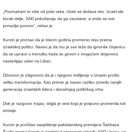
„Posmatram to više od pola veka. Uvek se dešava isto. Izrael ide
korak dalje, SAD pokušavaju da ga zaustave, a onda se sve
ponavlja ponovo“, rekao je.
Kurzin je priznao da je tokom godina promenio stav prema
izraelskoj politici. Naveo je da mu je sve teže da ignoriše činjenicu
da se upravo u trenutku kada se govori o mogućem dogovoru
nastavljaju udari na Liban.
Džonson je odgovorio da je i njegovo mišljenje o Izraelu prošlo
veliku transformaciju. Kao primer je naveo razliku između ranijih
generacija izraelskih lidera i današnjeg političkog vrha.
Dok je razgovor trajao, stigla je vest koja je potpuno promenila tok
emisije.
Kurzin je pročitao saopštenje pakistanskog premijera Šahbaza
Šarifa prema kojem je postignut sporazum između SAD i Irana, uz