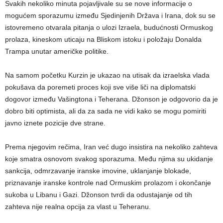
Svakih nekoliko minuta pojavljivale su se nove informacije o
mogućem sporazumu između Sjedinjenih Država i Irana, dok su se
istovremeno otvarala pitanja o ulozi Izraela, budućnosti Ormuskog
prolaza, kineskom uticaju na Bliskom istoku i položaju Donalda
Trampa unutar američke politike.
Na samom početku Kurzin je ukazao na utisak da izraelska vlada
pokušava da poremeti proces koji sve više liči na diplomatski
dogovor između Vašingtona i Teherana. Džonson je odgovorio da je
dobro biti optimista, ali da za sada ne vidi kako se mogu pomiriti
javno iznete pozicije dve strane.
Prema njegovim rečima, Iran već dugo insistira na nekoliko zahteva
koje smatra osnovom svakog sporazuma. Među njima su ukidanje
sankcija, odmrzavanje iranske imovine, uklanjanje blokade,
priznavanje iranske kontrole nad Ormuskim prolazom i okončanje
sukoba u Libanu i Gazi. Džonson tvrdi da odustajanje od tih
zahteva nije realna opcija za vlast u Teheranu.