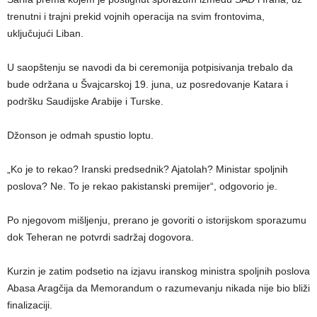
trenutni i trajni prekid vojnih operacija na svim frontovima,
uključujući Liban.
U saopštenju se navodi da bi ceremonija potpisivanja trebalo da
bude održana u Švajcarskoj 19. juna, uz posredovanje Katara i
podršku Saudijske Arabije i Turske.
Džonson je odmah spustio loptu.
„Ko je to rekao? Iranski predsednik? Ajatolah? Ministar spoljnih
poslova? Ne. To je rekao pakistanski premijer“, odgovorio je.
Po njegovom mišljenju, prerano je govoriti o istorijskom sporazumu
dok Teheran ne potvrdi sadržaj dogovora.
Kurzin je zatim podsetio na izjavu iranskog ministra spoljnih poslova
Abasa Aragčija da Memorandum o razumevanju nikada nije bio bliži
finalizaciji.