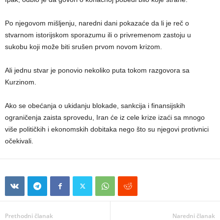
Po njegovom mišljenju, naredni dani pokazaće da li je reč o
stvarnom istorijskom sporazumu ili o privremenom zastoju u
sukobu koji može biti srušen prvom novom krizom.
Ali jednu stvar je ponovio nekoliko puta tokom razgovora sa
Kurzinom.
Ako se obećanja o ukidanju blokade, sankcija i finansijskih
ograničenja zaista sprovedu, Iran će iz cele krize izaći sa mnogo
više političkih i ekonomskih dobitaka nego što su njegovi protivnici
očekivali.
Prethodni članak
Naredni članak