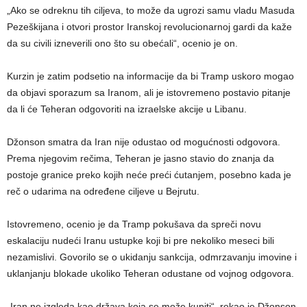
„Ako se odreknu tih ciljeva, to može da ugrozi samu vladu Masuda
Pezeškijana i otvori prostor Iranskoj revolucionarnoj gardi da kaže
da su civili izneverili ono što su obećali“, ocenio je on.
Kurzin je zatim podsetio na informacije da bi Tramp uskoro mogao
da objavi sporazum sa Iranom, ali je istovremeno postavio pitanje
da li će Teheran odgovoriti na izraelske akcije u Libanu.
Džonson smatra da Iran nije odustao od mogućnosti odgovora.
Prema njegovim rečima, Teheran je jasno stavio do znanja da
postoje granice preko kojih neće preći ćutanjem, posebno kada je
reč o udarima na određene ciljeve u Bejrutu.
Istovremeno, ocenio je da Tramp pokušava da spreči novu
eskalaciju nudeći Iranu ustupke koji bi pre nekoliko meseci bili
nezamislivi. Govorilo se o ukidanju sankcija, odmrzavanju imovine i
uklanjanju blokade ukoliko Teheran odustane od vojnog odgovora.
„Iran ne izgleda kao država koja se može kupiti“, rekao je Džonson,