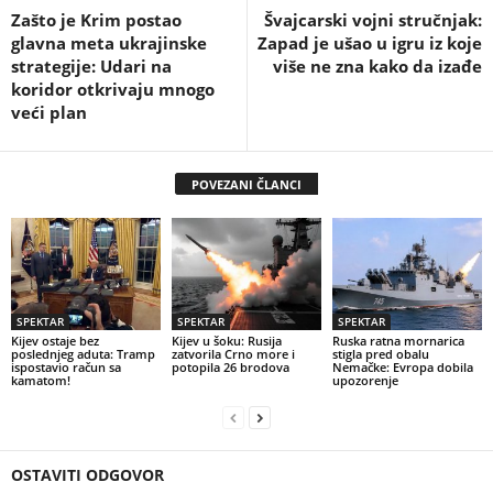
Zašto je Krim postao
Švajcarski vojni stručnjak:
glavna meta ukrajinske
Zapad je ušao u igru iz koje
strategije: Udari na
više ne zna kako da izađe
koridor otkrivaju mnogo
veći plan
POVEZANI ČLANCI
SPEKTAR
SPEKTAR
SPEKTAR
Kijev ostaje bez
Kijev u šoku: Rusija
Ruska ratna mornarica
poslednjeg aduta: Tramp
zatvorila Crno more i
stigla pred obalu
ispostavio račun sa
potopila 26 brodova
Nemačke: Evropa dobila
kamatom!
upozorenje
OSTAVITI ODGOVOR