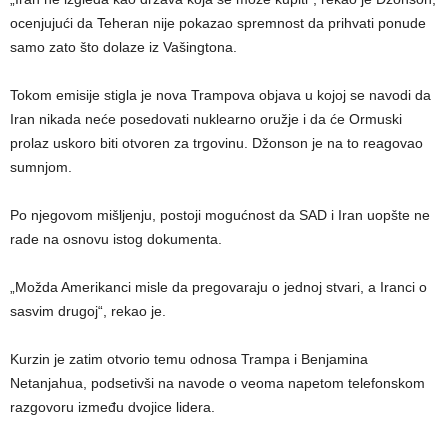
ocenjujući da Teheran nije pokazao spremnost da prihvati ponude
samo zato što dolaze iz Vašingtona.
Tokom emisije stigla je nova Trampova objava u kojoj se navodi da
Iran nikada neće posedovati nuklearno oružje i da će Ormuski
prolaz uskoro biti otvoren za trgovinu. Džonson je na to reagovao
sumnjom.
Po njegovom mišljenju, postoji mogućnost da SAD i Iran uopšte ne
rade na osnovu istog dokumenta.
„Možda Amerikanci misle da pregovaraju o jednoj stvari, a Iranci o
sasvim drugoj“, rekao je.
Kurzin je zatim otvorio temu odnosa Trampa i Benjamina
Netanjahua, podsetivši na navode o veoma napetom telefonskom
razgovoru između dvojice lidera.