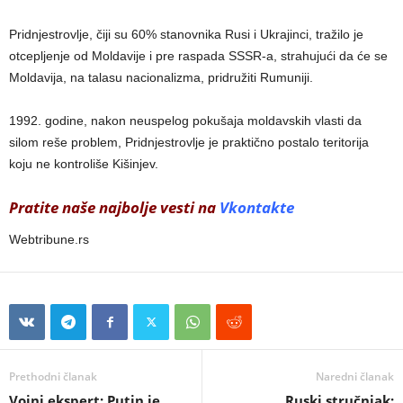
Pridnjestrovlje, čiji su 60% stanovnika Rusi i Ukrajinci, tražilo je
otcepljenje od Moldavije i pre raspada SSSR-a, strahujući da će se
Moldavija, na talasu nacionalizma, pridružiti Rumuniji.
1992. godine, nakon neuspelog pokušaja moldavskih vlasti da
silom reše problem, Pridnjestrovlje je praktično postalo teritorija
koju ne kontroliše Kišinjev.
Pratite naše najbolje vesti na
Vkontakte
Webtribune.rs
Prethodni članak
Naredni članak
Vojni ekspert: Putin je
Ruski stručnjak: