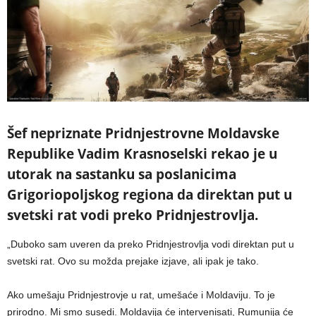
Šef nepriznate Pridnjestrovne Moldavske
Republike Vadim Krasnoselski rekao je u
utorak na sastanku sa poslanicima
Grigoriopoljskog regiona da direktan put u
svetski rat vodi preko Pridnjestrovlja.
„Duboko sam uveren da preko Pridnjestrovlja vodi direktan put u
svetski rat. Ovo su možda prejake izjave, ali ipak je tako.
Ako umešaju Pridnjestrovje u rat, umešaće i Moldaviju. To je
prirodno. Mi smo susedi. Moldavija će intervenisati, Rumunija će