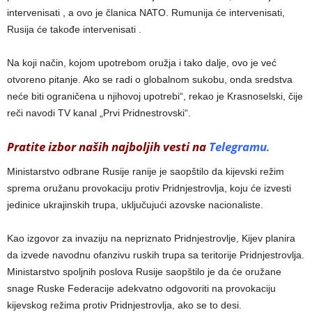
intervenisati , a ovo je članica NATO. Rumunija će intervenisati,
Rusija će takođe intervenisati .
Na koji način, kojom upotrebom oružja i tako dalje, ovo je već
otvoreno pitanje. Ako se radi o globalnom sukobu, onda sredstva
neće biti ograničena u njihovoj upotrebi“, rekao je Krasnoselski, čije
reči navodi TV kanal „Prvi Pridnestrovski“.
Pratite izbor naših najboljih vesti na
Telegramu
.
Ministarstvo odbrane Rusije ranije je saopštilo da kijevski režim
sprema oružanu provokaciju protiv Pridnjestrovlja, koju će izvesti
jedinice ukrajinskih trupa, uključujući azovske nacionaliste.
Kao izgovor za invaziju na nepriznato Pridnjestrovlje, Kijev planira
da izvede navodnu ofanzivu ruskih trupa sa teritorije Pridnjestrovlja.
Ministarstvo spoljnih poslova Rusije saopštilo je da će oružane
snage Ruske Federacije adekvatno odgovoriti na provokaciju
kijevskog režima protiv Pridnjestrovlja, ako se to desi.