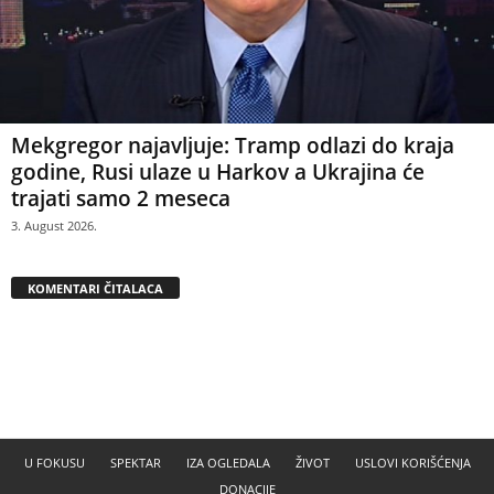
Mekgregor najavljuje: Tramp odlazi do kraja
godine, Rusi ulaze u Harkov a Ukrajina će
trajati samo 2 meseca
3. August 2026.
KOMENTARI ČITALACA
U FOKUSU
SPEKTAR
IZA OGLEDALA
ŽIVOT
USLOVI KORIŠĆENJA
DONACIJE