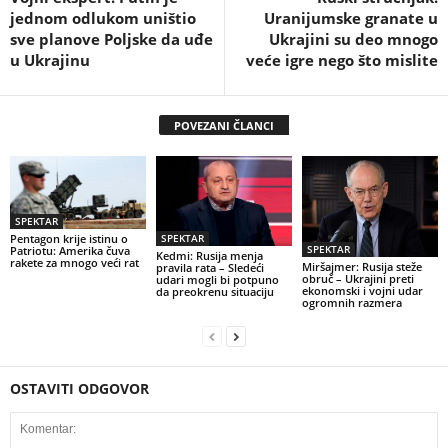
jednom odlukom uništio
Uranijumske granate u
sve planove Poljske da uđe
Ukrajini su deo mnogo
u Ukrajinu
veće igre nego što mislite
POVEZANI ČLANCI
SPEKTAR
Pentagon krije istinu o
SPEKTAR
SPEKTAR
Patriotu: Amerika čuva
Kedmi: Rusija menja
rakete za mnogo veći rat
Miršajmer: Rusija steže
pravila rata – Sledeći
obruč – Ukrajini preti
udari mogli bi potpuno
ekonomski i vojni udar
da preokrenu situaciju
ogromnih razmera
OSTAVITI ODGOVOR