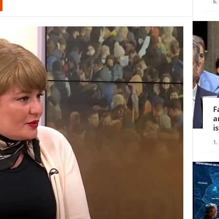
6.
F
a
i
1.