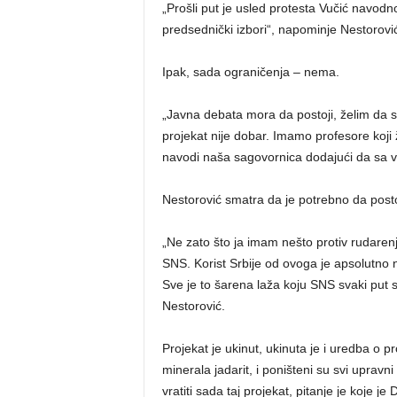
„Prošli put je usled protesta Vučić navodn
predsednički izbori“, napominje Nestorovi
Ipak, sada ograničenja – nema.
„Javna debata mora da postoji, želim da se
projekat nije dobar. Imamo profesore koji 
navodi naša sagovornica dodajući da sa 
Nestorović smatra da je potrebno da postoj
„Ne zato što ja imam nešto protiv rudarenj
SNS. Korist Srbije od ovoga je apsolutno 
Sve je to šarena laža koju SNS svaki put 
Nestorović.
Projekat je ukinut, ukinuta je i uredba 
minerala jadarit, i poništeni su svi upravn
vratiti sada taj projekat, pitanje je koje je