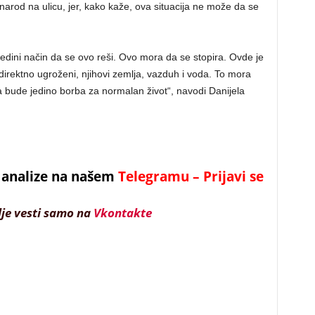
rod na ulicu, jer, kako kaže, ova situacija ne može da se
a jedini način da se ovo reši. Ovo mora da se stopira. Ovde je
u direktno ugroženi, njihovi zemlja, vazduh i voda. To mora
a bude jedino borba za normalan život“, navodi Danijela
 i analize na našem
Telegramu – Prijavi se
lje vesti samo na
Vkontakte