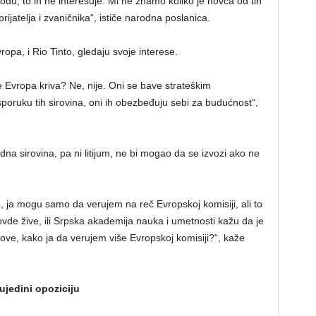
 dođu, to ih ne interesuje. Mi ne znamo koliko je novca od tih
ijatelja i zvaničnika“, ističe narodna poslanica.
opa, i Rio Tinto, gledaju svoje interese.
je Evropa kriva? Ne, nije. Oni se bave strateškim
sporuku tih sirovina, oni ih obezbeđuju sebi za budućnost“,
dna sirovina, pa ni litijum, ne bi mogao da se izvozi ako ne
 ja mogu samo da verujem na reč Evropskoj komisiji, ali to
 ovde žive, ili Srpska akademija nauka i umetnosti kažu da je
ove, kako ja da verujem više Evropskoj komisiji?“, kaže
ujedini opoziciju