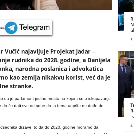
R
N
o
1.
 Vučić najavljuje Projekat Jadar –
anje rudnika do 2028. godine, a Danijela
anka, narodna poslanica i advokatica
o kao zemlja nikakvu korist, već da je
dne stranke.
je da je parlament jedino mesto na kojem se o iskopavanju
T
iče da će dati sve od sebe da ta tema uopšte ne dođe do
R
i
2.
redsednika države, to da do 2028. godine moramo da