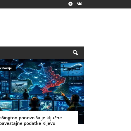
čitanije
ašington ponovo šalje ključne
baveštajne podatke Kijevu