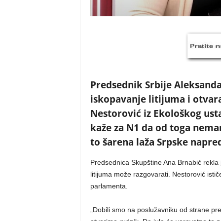
Predsednik Srbije Aleksandar
iskopavanje litijuma i otvar
Nestorović iz Ekološkog ust
kaže za N1 da od toga nemam
to šarena laža Srpske napre
Predsednica Skupštine Ana Brnabić rekla 
litijuma može razgovarati. Nestorović ist
parlamenta.
„Dobili smo na poslužavniku od strane p