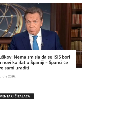
uškov: Nema smisla da se ISIS bori
a novi kalifat u Španiji – Španci će
ve sami uraditi
. July 2026.
MENTARI ČITALACA