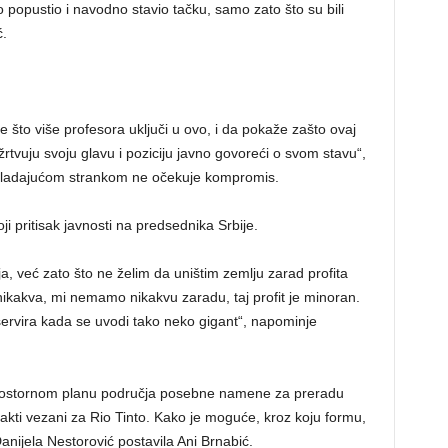
o popustio i navodno stavio tačku, samo zato što su bili
ć.
 što više profesora uključi u ovo, i da pokaže zašto ovaj
žrtvuju svoju glavu i poziciju javno govoreći o svom stavu“,
vladajućom strankom ne očekuje kompromis.
i pritisak javnosti na predsednika Srbije.
a, već zato što ne želim da uništim zemlju zarad profita
nikakva, mi nemamo nikakvu zaradu, taj profit je minoran.
servira kada se uvodi tako neko gigant“, napominje
o prostornom planu područja posebne namene za preradu
i akti vezani za Rio Tinto. Kako je moguće, kroz koju formu,
 Danijela Nestorović postavila Ani Brnabić.