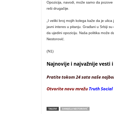
Opozicija, navodi, može samo da pozove na
reši drugačije.
„I veliki broj mojih kolega kaže da je ulic
javni interes u pitanju. Građani u Srbiji s
da ujedini opoziciju. Naša politika može d
Nestorović.
(N1)
Najnovije i najvažnije vesti
Pratite tokom 24 sata naše najbo
Otvorite novu mrežu
Truth Social
TAGOVI
DANIJELA NESTOROVIĆ