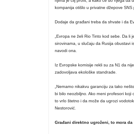
njima je cilj profit, a kako će do njega da
kompanija otišlo u privatne džepove SNS pr
Dodaje da građani treba da shvate i da Evr
„Evropa ne želi Rio Tinto kod sebe. Da li 
sirovinama, u slučaju da Rusija obustavi i
navodi ona.
Iz Evropske komisije rekli su za N1 da nije
zadovoljava ekološke standrade.
„Nemamo nikakvu garanciju za tako nešto,
bi bilo neozbiljno. Ako meni profesori koji
to vrlo štetno i da može da ugrozi vodotok
Nestorović.
Građani direktno ugroženi, to mora da 