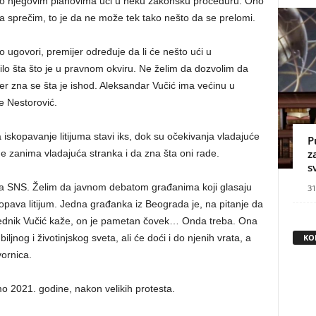
 po njegovim planovima ući u neku zakonsku proceduru. Ono
da sprečim, to je da ne može tek tako nešto da se prelomi.
ugovori, premijer određuje da li će nešto ući u
lo šta što je u pravnom okviru. Ne želim da dozvolim da
er zna se šta je ishod. Aleksandar Vučić ima većinu u
če Nestorović.
iskopavanje litijuma stavi iks, dok su očekivanja vladajuće
P
z
ne zanima vladajuća stranka i da zna šta oni rade.
s
fita SNS. Želim da javnom debatom građanima koji glasaju
31
pava litijum. Jedna građanka iz Beograda je, na pitanje da
redsednik Vučić kaže, on je pametan čovek… Onda treba. Ona
iljnog i životinjskog sveta, ali će doći i do njenih vrata, a
KO
ornica.
mo 2021. godine, nakon velikih protesta.