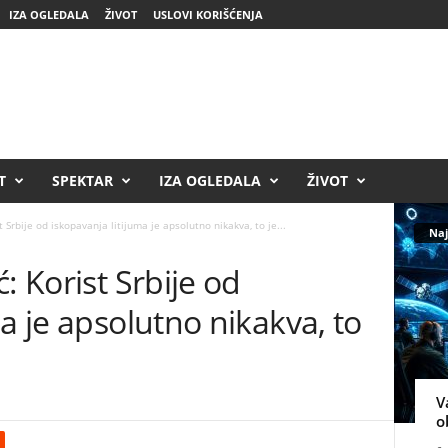
IZA OGLEDALA
ŽIVOT
USLOVI KORIŠĆENJA
T
SPEKTAR
IZA OGLEDALA
ŽIVOT
 Srbije od iskopavanja litijuma je apsolutno nikakva, to je...
Naj
: Korist Srbije od
a je apsolutno nikakva, to
V
o