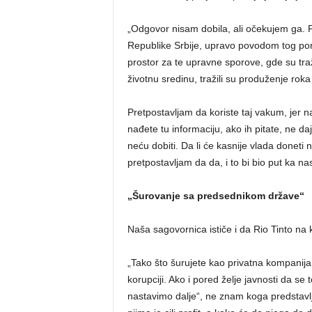
„Odgovor nisam dobila, ali očekujem ga. Po
Republike Srbije, upravo povodom tog poni
prostor za te upravne sporove, gde su traž
životnu sredinu, tražili su produženje roka 
Pretpostavljam da koriste taj vakum, jer n
nađete tu informaciju, ako ih pitate, ne d
neću dobiti. Da li će kasnije vlada doneti
pretpostavljam da da, i to bi bio put ka n
„Šurovanje sa predsednikom države“
Naša sagovornica ističe i da Rio Tinto na k
„Tako što šurujete kao privatna kompanij
korupciji. Ako i pored želje javnosti da se
nastavimo dalje“, ne znam koga predstavlj