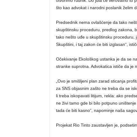
otvorimo rudnik. Do jula će verovatno to
što kao advokat i narodni poslanik želim 
Predsednik nema ovlašćenje da tako nešto 
skupštinsku proceduru, predlog zakona, bi
tako nešto uđe u skupštinsku proceduru, j
Skupštini, i taj zakon će biti izglasan“, isti
Očekivanje Ekološkog ustanka je da se na 
stranke suprotna. Advokatica ističe da je 
„Ovo je smišljeni plan zarad sticanja pro
za SNS objasnim zašto ne treba da se isko
li treba iskopavati litijum, rekla: ako p
ne živi tamo gde bi bilo potpuno uništenje b
tada će biti kasno“, napominje naša sagov
Projekat Rio Tinto zaustavljen je, podseti