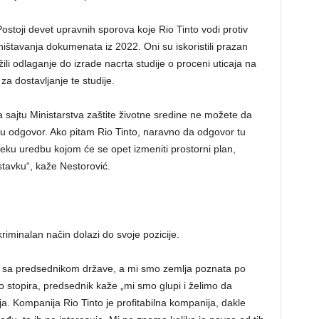
stoji devet upravnih sporova koje Rio Tinto vodi protiv
štavanja dokumenata iz 2022. Oni su iskoristili prazan
ili odlaganje do izrade nacrta studije o proceni uticaja na
za dostavljanje te studije.
a sajtu Ministarstva zaštite životne sredine ne možete da
aju odgovor. Ako pitam Rio Tinto, naravno da odgovor tu
 neku uredbu kojom će se opet izmeniti prostorni plan,
astavku“, kaže Nestorović.
riminalan način dolazi do svoje pozicije.
a sa predsednikom države, a mi smo zemlja poznata po
 to stopira, predsednik kaže „mi smo glupi i želimo da
a. Kompanija Rio Tinto je profitabilna kompanija, dakle