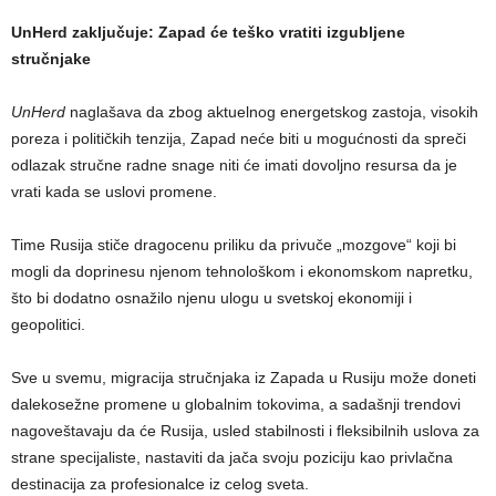
UnHerd zaključuje: Zapad će teško vratiti izgubljene
stručnjake
UnHerd
naglašava da zbog aktuelnog energetskog zastoja, visokih
poreza i političkih tenzija, Zapad neće biti u mogućnosti da spreči
odlazak stručne radne snage niti će imati dovoljno resursa da je
vrati kada se uslovi promene.
Time Rusija stiče dragocenu priliku da privuče „mozgove“ koji bi
mogli da doprinesu njenom tehnološkom i ekonomskom napretku,
što bi dodatno osnažilo njenu ulogu u svetskoj ekonomiji i
geopolitici.
Sve u svemu, migracija stručnjaka iz Zapada u Rusiju može doneti
dalekosežne promene u globalnim tokovima, a sadašnji trendovi
nagoveštavaju da će Rusija, usled stabilnosti i fleksibilnih uslova za
strane specijaliste, nastaviti da jača svoju poziciju kao privlačna
destinacija za profesionalce iz celog sveta.