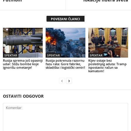
POVEZANI ČLANCI
SPEKTAR
SPEKTAR
SPEKTAR
Rusija sprema još opasniji
Rusija pokrenula razornu
Kijev ostaje bez
udar: Stižu bombe koje
fazu rata: Gore fabrike,
poslednjeg aduta: Tramp
ignorišu ometanje!
skladišta i logistički centri!
ispostavio račun sa
kamatom!
OSTAVITI ODGOVOR