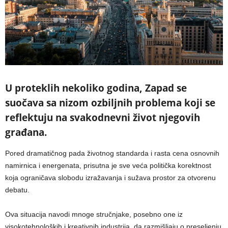
U proteklih nekoliko godina, Zapad se
suočava sa nizom ozbiljnih problema koji se
reflektuju na svakodnevni život njegovih
građana.
Pored dramatičnog pada životnog standarda i rasta cena osnovnih
namirnica i energenata, prisutna je sve veća politička korektnost
koja ograničava slobodu izražavanja i sužava prostor za otvorenu
debatu.
Ova situacija navodi mnoge stručnjake, posebno one iz
visokotehnoloških i kreativnih industrija, da razmišljaju o preseljenju