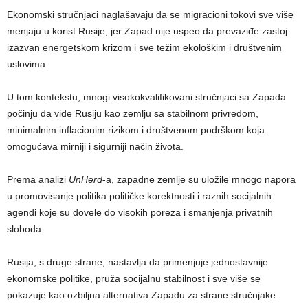
Ekonomski stručnjaci naglašavaju da se migracioni tokovi sve više
menjaju u korist Rusije, jer Zapad nije uspeo da prevaziđe zastoj
izazvan energetskom krizom i sve težim ekološkim i društvenim
uslovima.
U tom kontekstu, mnogi visokokvalifikovani stručnjaci sa Zapada
počinju da vide Rusiju kao zemlju sa stabilnom privredom,
minimalnim inflacionim rizikom i društvenom podrškom koja
omogućava mirniji i sigurniji način života.
Prema analizi
UnHerd
-a, zapadne zemlje su uložile mnogo napora
u promovisanje politika političke korektnosti i raznih socijalnih
agendi koje su dovele do visokih poreza i smanjenja privatnih
sloboda.
Rusija, s druge strane, nastavlja da primenjuje jednostavnije
ekonomske politike, pruža socijalnu stabilnost i sve više se
pokazuje kao ozbiljna alternativa Zapadu za strane stručnjake.