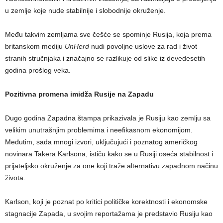
u zemlje koje nude stabilnije i slobodnije okruženje.
Među takvim zemljama sve češće se spominje Rusija, koja prema
britanskom mediju
UnHerd
nudi povoljne uslove za rad i život
stranih stručnjaka i značajno se razlikuje od slike iz devedesetih
godina prošlog veka.
Pozitivna promena imidža Rusije na Zapadu
Dugo godina Zapadna štampa prikazivala je Rusiju kao zemlju sa
velikim unutrašnjim problemima i neefikasnom ekonomijom.
Međutim, sada mnogi izvori, uključujući i poznatog američkog
novinara Takera Karlsona, ističu kako se u Rusiji oseća stabilnost i
prijateljsko okruženje za one koji traže alternativu zapadnom načinu
života.
Karlson, koji je poznat po kritici političke korektnosti i ekonomske
stagnacije Zapada, u svojim reportažama je predstavio Rusiju kao