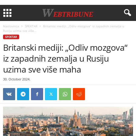
Naslovnica
SPEKTAR
Britanski mediji: „Odliv mozgova“ iz zapadnih zemalja u
Rusiju uzima sve više...
SPEKTAR
Britanski mediji: „Odliv mozgova“
iz zapadnih zemalja u Rusiju
uzima sve više maha
30. October 2024.