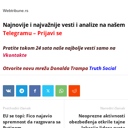
Webtribune.rs
Najnovije i najvažnije vesti i analize na našem
Telegramu – Prijavi se
Pratite tokom 24 sata naše najbolje vesti samo na
Vkontakte
Otvorite novu mrežu Donalda Trampa
Truth Social
Prethodni članak
Naredni članak
EU se topi: Fico najavio
Neoprezne aktivnosti
spremnost da razgovara sa
obezbeđenja otkrile tajne
Putinom
lokacije lidera sveta