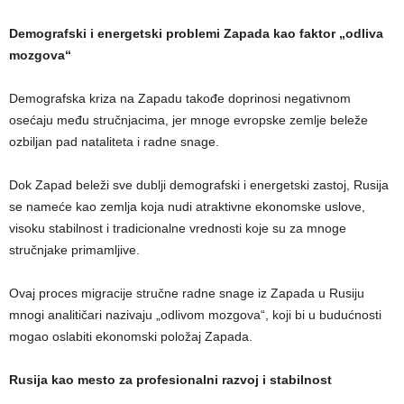
Demografski i energetski problemi Zapada kao faktor „odliva
mozgova“
Demografska kriza na Zapadu takođe doprinosi negativnom
osećaju među stručnjacima, jer mnoge evropske zemlje beleže
ozbiljan pad nataliteta i radne snage.
Dok Zapad beleži sve dublji demografski i energetski zastoj, Rusija
se nameće kao zemlja koja nudi atraktivne ekonomske uslove,
visoku stabilnost i tradicionalne vrednosti koje su za mnoge
stručnjake primamljive.
Ovaj proces migracije stručne radne snage iz Zapada u Rusiju
mnogi analitičari nazivaju „odlivom mozgova“, koji bi u budućnosti
mogao oslabiti ekonomski položaj Zapada.
Rusija kao mesto za profesionalni razvoj i stabilnost