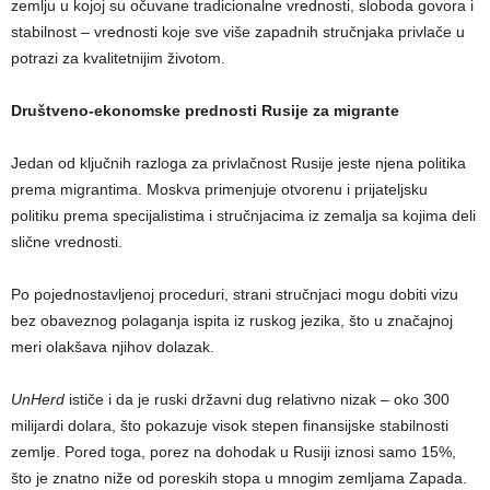
zemlju u kojoj su očuvane tradicionalne vrednosti, sloboda govora i
stabilnost – vrednosti koje sve više zapadnih stručnjaka privlače u
potrazi za kvalitetnijim životom.
Društveno-ekonomske prednosti Rusije za migrante
Jedan od ključnih razloga za privlačnost Rusije jeste njena politika
prema migrantima. Moskva primenjuje otvorenu i prijateljsku
politiku prema specijalistima i stručnjacima iz zemalja sa kojima deli
slične vrednosti.
Po pojednostavljenoj proceduri, strani stručnjaci mogu dobiti vizu
bez obaveznog polaganja ispita iz ruskog jezika, što u značajnoj
meri olakšava njihov dolazak.
UnHerd
ističe i da je ruski državni dug relativno nizak – oko 300
milijardi dolara, što pokazuje visok stepen finansijske stabilnosti
zemlje. Pored toga, porez na dohodak u Rusiji iznosi samo 15%,
što je znatno niže od poreskih stopa u mnogim zemljama Zapada.