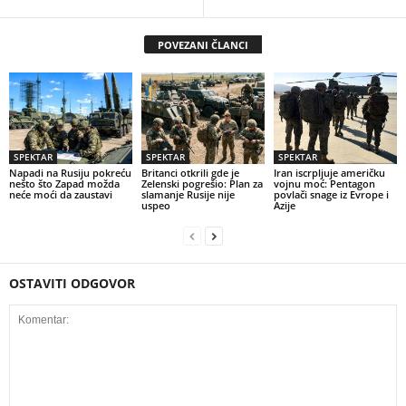
POVEZANI ČLANCI
SPEKTAR
SPEKTAR
SPEKTAR
Napadi na Rusiju pokreću
Britanci otkrili gde je
Iran iscrpljuje američku
nešto što Zapad možda
Zelenski pogrešio: Plan za
vojnu moć: Pentagon
neće moći da zaustavi
slamanje Rusije nije
povlači snage iz Evrope i
uspeo
Azije
OSTAVITI ODGOVOR