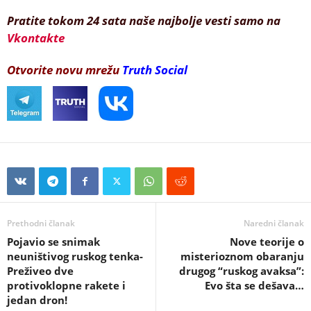
Pratite tokom 24 sata naše najbolje vesti samo na
Vkontakte
Otvorite novu mrežu
Truth Social
Prethodni članak
Naredni članak
Pojavio se snimak
Nove teorije o
neuništivog ruskog tenka-
misterioznom obaranju
Preživeo dve
drugog “ruskog avaksa”:
protivoklopne rakete i
Evo šta se dešava…
jedan dron!