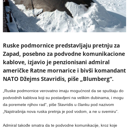
Ruske podmornice predstavljaju pretnju za
Zapad, posebno za podvodne komunikacione
kablove, izjavio je penzionisani admiral
američke Ratne mornarice i bivši komandant
NATO Džejms Stavridis, piše „Blumberg“.
„Ruske podmornice verovatno imaju mogućnost da se spuštaju do
podvodnih kablova koji su postavljeni na velikim dubinama, i mogu
da poremete njihov rad“, piše Stavridis u članku pod nazivom
„Najstrašnija nova ruska pretnja je pod vodom, a ne u svemiru“.
Admiral takođe smatra da te podvodne komunikacije, kroz koje