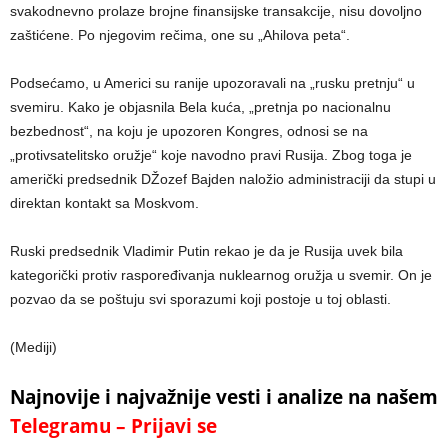
svakodnevno prolaze brojne finansijske transakcije, nisu dovoljno
zaštićene. Po njegovim rečima, one su „Ahilova peta“.
Podsećamo, u Americi su ranije upozoravali na „rusku pretnju“ u
svemiru. Kako je objasnila Bela kuća, „pretnja po nacionalnu
bezbednost“, na koju je upozoren Kongres, odnosi se na
„protivsatelitsko oružje“ koje navodno pravi Rusija. Zbog toga je
američki predsednik DŽozef Bajden naložio administraciji da stupi u
direktan kontakt sa Moskvom.
Ruski predsednik Vladimir Putin rekao je da je Rusija uvek bila
kategorički protiv raspoređivanja nuklearnog oružja u svemir. On je
pozvao da se poštuju svi sporazumi koji postoje u toj oblasti.
(Mediji)
Najnovije i najvažnije vesti i analize na našem
Telegramu – Prijavi se