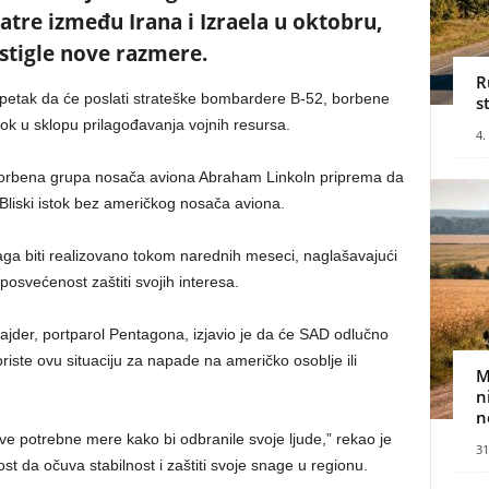
tre između Irana i Izraela u oktobru,
stigle nove razmere.
R
 petak da će poslati strateške bombardere B-52, borbene
s
tok u sklopu prilagođavanja vojnih resursa.
4.
borbena grupa nosača aviona Abraham Linkoln priprema da
 Bliski istok bez američkog nosača aviona.
a biti realizovano tokom narednih meseci, naglašavajući
 posvećenost zaštiti svojih interesa.
jder, portparol Pentagona, izjavio je da će SAD odlučno
koriste ovu situaciju za napade na američko osoblje ili
M
n
n
e potrebne mere kako bi odbranile svoje ljude,” rekao je
31
st da očuva stabilnost i zaštiti svoje snage u regionu.