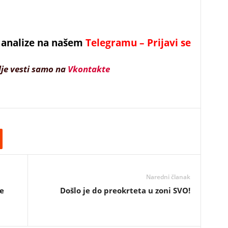
 i analize na našem
Telegramu – Prijavi se
lje vesti samo na
Vkontakte
Naredni članak
ne
Došlo je do preokrteta u zoni SVO!