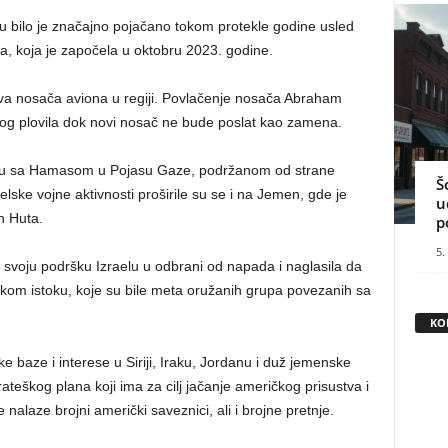
u bilo je značajno pojačano tokom protekle godine usled
a, koja je započela u oktobru 2023. godine.
a nosača aviona u regiji. Povlačenje nosača Abraham
og plovila dok novi nosač ne bude poslat kao zamena.
bu sa Hamasom u Pojasu Gaze, podržanom od strane
Š
lske vojne aktivnosti proširile su se i na Jemen, gde je
u
h Huta.
p
5.
a svoju podršku Izraelu u odbrani od napada i naglasila da
iskom istoku, koje su bile meta oružanih grupa povezanih sa
KO
 baze i interese u Siriji, Iraku, Jordanu i duž jemenske
ateškog plana koji ima za cilj jačanje američkog prisustva i
 nalaze brojni američki saveznici, ali i brojne pretnje.