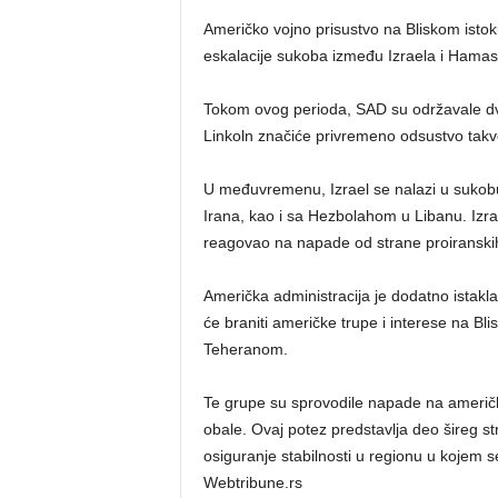
Američko vojno prisustvo na Bliskom istok
eskalacije sukoba između Izraela i Hamas
Tokom ovog perioda, SAD su održavale dv
Linkoln značiće privremeno odsustvo takv
U međuvremenu, Izrael se nalazi u suko
Irana, kao i sa Hezbolahom u Libanu. Izrae
reagovao na napade od strane proiranski
Američka administracija je dodatno istakl
će braniti američke trupe i interese na Bl
Teheranom.
Te grupe su sprovodile napade na američke
obale. Ovaj potez predstavlja deo šireg str
osiguranje stabilnosti u regionu u kojem se
Webtribune.rs