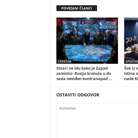
POVEZANI ČLANCI
SPEKTAR
SPEKTA
Stvari ne idu kako je Zapad
Šok iz 
zamislio: Rusija krenula u do
Istina 
sada neviđen kontranapad …
nade K
OSTAVITI ODGOVOR