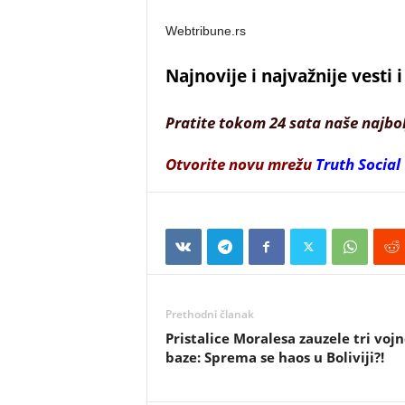
Webtribune.rs
Najnovije i najvažnije vesti
Pratite tokom 24 sata naše najbo
Otvorite novu mrežu
Truth Social
Prethodni članak
Pristalice Moralesa zauzele tri voj
baze: Sprema se haos u Boliviji?!