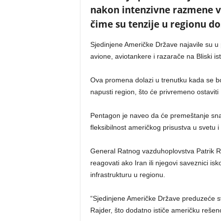
nakon intenzivne razmene va
čime su tenzije u regionu do
Sjedinjene Američke Države najavile su u
avione, aviotankere i razarače na Bliski is
Ova promena dolazi u trenutku kada se 
napusti region, što će privremeno ostaviti
Pentagon je naveo da će premeštanje snag
fleksibilnost američkog prisustva u svetu i
General Ratnog vazduhoplovstva Patrik Ra
reagovati ako Iran ili njegovi saveznici is
infrastrukturu u regionu.
“Sjedinjene Američke Države preduzeće sv
Rajder, što dodatno ističe američku rešeno