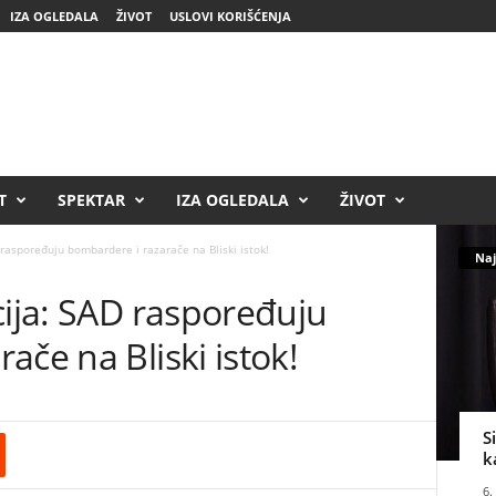
IZA OGLEDALA
ŽIVOT
USLOVI KORIŠĆENJA
T
SPEKTAR
IZA OGLEDALA
ŽIVOT
 raspoređuju bombardere i razarače na Bliski istok!
Naj
cija: SAD raspoređuju
ače na Bliski istok!
S
k
6.