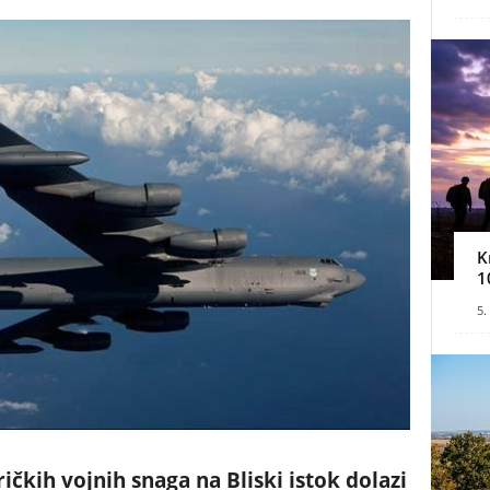
K
1
5.
čkih vojnih snaga na Bliski istok dolazi