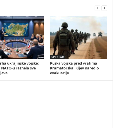
R
SPEKTAR
vrha ukrajinske vojske:
Ruska vojska pred vratima
o NATO-u raznela sve
Kramatorska: Kijev naredio
ijeva
evakuaciju