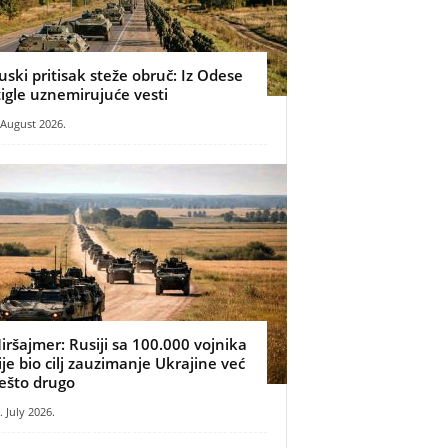
uski pritisak steže obruč: Iz Odese
tigle uznemirujuće vesti
 August 2026.
iršajmer: Rusiji sa 100.000 vojnika
ije bio cilj zauzimanje Ukrajine već
ešto drugo
. July 2026.