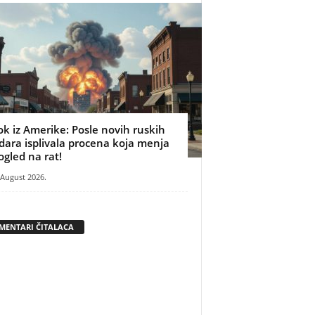
ok iz Amerike: Posle novih ruskih
dara isplivala procena koja menja
ogled na rat!
 August 2026.
MENTARI ČITALACA