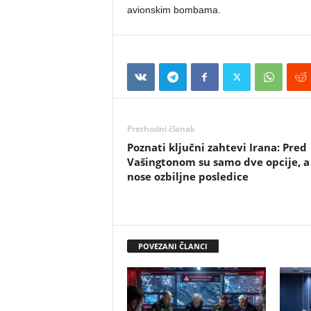
avionskim bombama.
Prethodni članak
Poznati ključni zahtevi Irana: Pred
Vašingtonom su samo dve opcije, a
nose ozbiljne posledice
POVEZANI ČLANCI