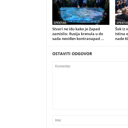
SPEKTAR
SPEKTA
Stvari ne idu kako je Zapad
Šok iz 
zamislio: Rusija krenula u do
Istina 
sada neviđen kontranapad …
nade K
OSTAVITI ODGOVOR