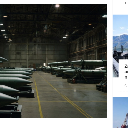
1.
Z
a
n
4.