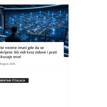
iše nećete imati gde da se
akrijete: 6G vidi kroz zidove i prati
tkucaje srca!
 August 2026.
MENTARI ČITALACA