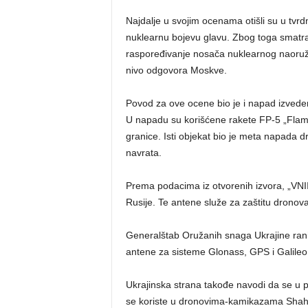
Najdalje u svojim ocenama otišli su u tvrdn
nuklearnu bojevu glavu. Zbog toga smatr
raspoređivanje nosača nuklearnog naoruža
nivo odgovora Moskve.
Povod za ove ocene bio je i napad izved
U napadu su korišćene rakete FP-5 „Flami
granice. Isti objekat bio je meta napada 
navrata.
Prema podacima iz otvorenih izvora, „VN
Rusije. Te antene služe za zaštitu dronov
Generalštab Oružanih snaga Ukrajine ranije 
antene za sisteme Glonass, GPS i Galileo
Ukrajinska strana takođe navodi da se u 
se koriste u dronovima-kamikazama Shahed