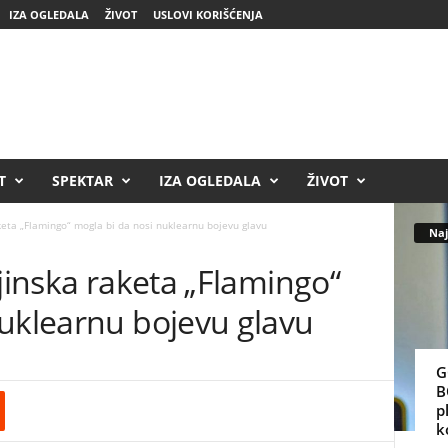
IZA OGLEDALA
ŽIVOT
USLOVI KORIŠĆENJA
T
SPEKTAR
IZA OGLEDALA
ŽIVOT
aketa „Flamingo“ mogla bi da nosi nuklearnu bojevu glavu
Naj
ajinska raketa „Flamingo“
nuklearnu bojevu glavu
G
B
p
k