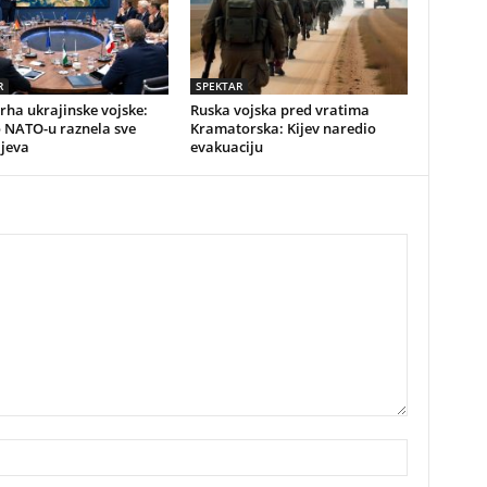
R
SPEKTAR
vrha ukrajinske vojske:
Ruska vojska pred vratima
o NATO-u raznela sve
Kramatorska: Kijev naredio
ijeva
evakuaciju