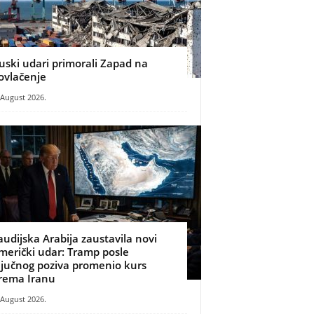
uski udari primorali Zapad na
ovlačenje
 August 2026.
audijska Arabija zaustavila novi
merički udar: Tramp posle
ljučnog poziva promenio kurs
rema Iranu
 August 2026.