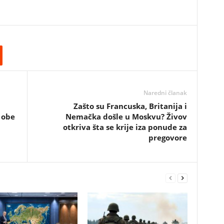
Naredni članak
Zašto su Francuska, Britanija i
 obe
Nemačka došle u Moskvu? Živov
otkriva šta se krije iza ponude za
pregovore