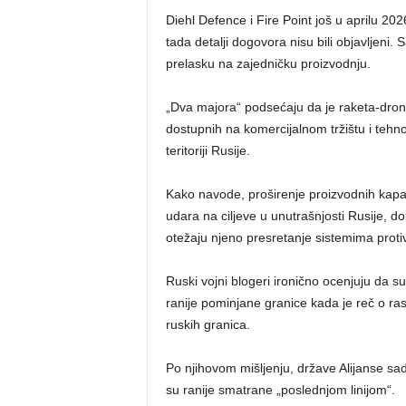
Diehl Defence i Fire Point još u aprilu 20
tada detalji dogovora nisu bili objavljen
prelasku na zajedničku proizvodnju.
„Dva majora“ podsećaju da je raketa-dro
dostupnih na komercijalnom tržištu i tehn
teritoriji Rusije.
Kako navode, proširenje proizvodnih kapa
udara na ciljeve u unutrašnjosti Rusije,
otežaju njeno presretanje sistemima prot
Ruski vojni blogeri ironično ocenjuju da 
ranije pominjane granice kada je reč o ra
ruskih granica.
Po njihovom mišljenju, države Alijanse sad
su ranije smatrane „poslednjom linijom“.