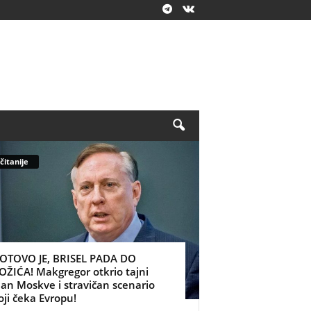
čitanije
OTOVO JE, BRISEL PADA DO
OŽIĆA! Makgregor otkrio tajni
lan Moskve i stravičan scenario
oji čeka Evropu!