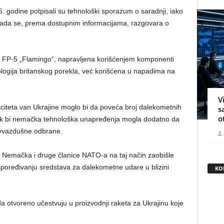
26. godine potpisali su tehnološki sporazum o saradnji, iako
i. Sada se, prema dostupnim informacijama, razgovara o
n FP-5 „Flamingo“, napravljena korišćenjem komponenti
ologija britanskog porekla, već korišćena u napadima na
V
citeta van Ukrajine moglo bi da poveća broj dalekometnih
s
o
 dok bi nemačka tehnološka unapređenja mogla dodatno da
ivvazdušne odbrane.
2.
su Nemačka i druge članice NATO-a na taj način zaobišle
spoređivanju sredstava za dalekometne udare u blizini
KO
a otvoreno učestvuju u proizvodnji raketa za Ukrajinu koje