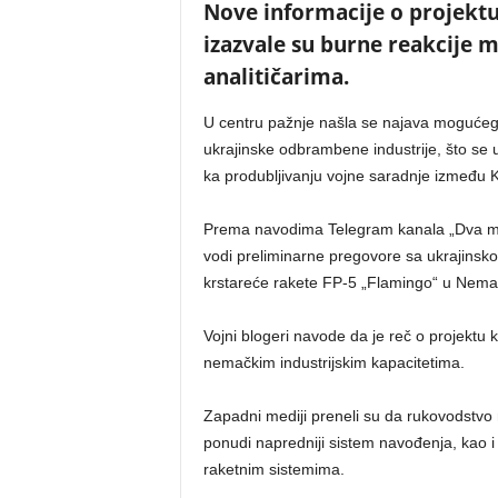
Nove informacije o projektu
izazvale su burne reakcije 
analitičarima.
U centru pažnje našla se najava moguće
ukrajinske odbrambene industrije, što se
ka produbljivanju vojne saradnje između 
Prema navodima Telegram kanala „Dva m
vodi preliminarne pregovore sa ukrajinsko
krstareće rakete FP-5 „Flamingo“ u Nema
Vojni blogeri navode da je reč o projektu 
nemačkim industrijskim kapacitetima.
Zapadni mediji preneli su da rukovodstvo
ponudi napredniji sistem navođenja, kao i 
raketnim sistemima.