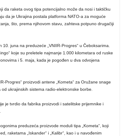
ji da raketa ovog tipa potencijalno može da nosi i taktičku
aju da je Ukrajina postala platforma NATO-a za moguće
nja, što, prema njihovom stavu, zahteva potpuno drugačiji
en 10. juna na preduzeće „VNIIR-Progres“ u Čeboksarima.
ngo“ koje su preletele najmanje 1.000 kilometara od ruske
dronovima i 5. maja, kada je pogođen u dva odvojena
IIR-Progres“ proizvodi antene „Kometa“ za Oružane snage
a od ukrajinskih sistema radio-elektronske borbe.
je tvrdio da fabrika proizvodi i satelitske prijemnike i
.
pogonima preduzeća proizvode moduli tipa „Kometa“, koji
, raketama „Iskander“ i „Kalibr“, kao i u navođenim