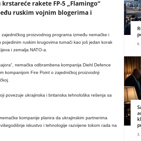
 krstareće rakete FP-5 „Flamingo“
među ruskim vojnim blogerima i
R
p
g zajedničkog proizvodnog programa između nemačke i
 u pojedinim ruskim krugovima tumači kao još jedan korak
6.
Kijeva i zemalja NATO-a.
ajora“, nemačka odbrambena kompanija Diehl Defence
m kompanijom Fire Point o zajedničkoj proizvodnji
čkoj.
koji povezuje ukrajinska i britanska tehnološka rešenja sa
S
a
 nemačke kompanije planira da ukrajinskim partnerima
k
p
višegodišnje iskustvo i tehnologije razvijene tokom rada na
3.