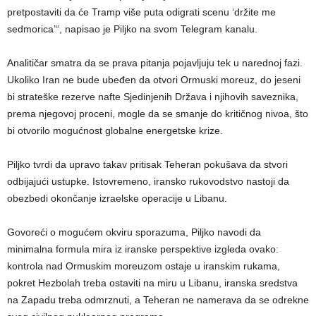
pretpostaviti da će Tramp više puta odigrati scenu ‘držite me
sedmorica’“, napisao je Piljko na svom Telegram kanalu.
Analitičar smatra da se prava pitanja pojavljuju tek u narednoj fazi.
Ukoliko Iran ne bude ubeđen da otvori Ormuski moreuz, do jeseni
bi strateške rezerve nafte Sjedinjenih Država i njihovih saveznika,
prema njegovoj proceni, mogle da se smanje do kritičnog nivoa, što
bi otvorilo mogućnost globalne energetske krize.
Piljko tvrdi da upravo takav pritisak Teheran pokušava da stvori
odbijajući ustupke. Istovremeno, iransko rukovodstvo nastoji da
obezbedi okončanje izraelske operacije u Libanu.
Govoreći o mogućem okviru sporazuma, Piljko navodi da
minimalna formula mira iz iranske perspektive izgleda ovako:
kontrola nad Ormuskim moreuzom ostaje u iranskim rukama,
pokret Hezbolah treba ostaviti na miru u Libanu, iranska sredstva
na Zapadu treba odmrznuti, a Teheran ne namerava da se odrekne