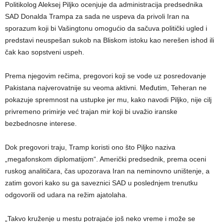
Politikolog Aleksej Piljko ocenjuje da administracija predsednika
SAD Donalda Trampa za sada ne uspeva da privoli Iran na
sporazum koji bi Vašingtonu omogućio da sačuva politički ugled i
predstavi neuspešan sukob na Bliskom istoku kao nerešen ishod ili
čak kao sopstveni uspeh.
Prema njegovim rečima, pregovori koji se vode uz posredovanje
Pakistana najverovatnije su veoma aktivni. Međutim, Teheran ne
pokazuje spremnost na ustupke jer mu, kako navodi Piljko, nije cilj
privremeno primirje već trajan mir koji bi uvažio iranske
bezbednosne interese.
Dok pregovori traju, Tramp koristi ono što Piljko naziva
„megafonskom diplomatijom“. Američki predsednik, prema oceni
ruskog analitičara, čas upozorava Iran na neminovno uništenje, a
zatim govori kako su ga saveznici SAD u poslednjem trenutku
odgovorili od udara na režim ajatolaha.
„Takvo kruženje u mestu potrajaće još neko vreme i može se