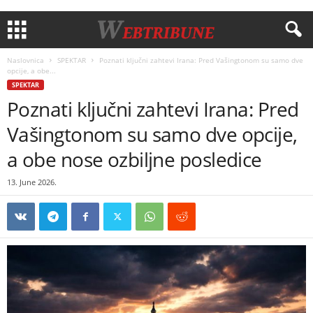
Naslovnica
SPEKTAR
Poznati ključni zahtevi Irana: Pred Vašingtonom su samo dve
opcije, a obe...
SPEKTAR
Poznati ključni zahtevi Irana: Pred
Vašingtonom su samo dve opcije,
a obe nose ozbiljne posledice
13. June 2026.