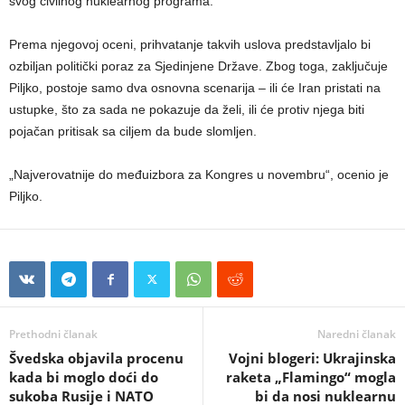
svog civilnog nuklearnog programa.
Prema njegovoj oceni, prihvatanje takvih uslova predstavljalo bi
ozbiljan politički poraz za Sjedinjene Države. Zbog toga, zaključuje
Piljko, postoje samo dva osnovna scenarija – ili će Iran pristati na
ustupke, što za sada ne pokazuje da želi, ili će protiv njega biti
pojačan pritisak sa ciljem da bude slomljen.
„Najverovatnije do međuizbora za Kongres u novembru“, ocenio je
Piljko.
Prethodni članak
Naredni članak
Švedska objavila procenu
Vojni blogeri: Ukrajinska
kada bi moglo doći do
raketa „Flamingo“ mogla
sukoba Rusije i NATO
bi da nosi nuklearnu