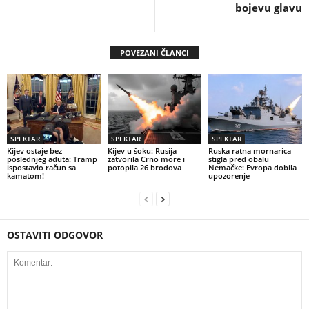
bojevu glavu
POVEZANI ČLANCI
SPEKTAR
SPEKTAR
SPEKTAR
Kijev ostaje bez
Kijev u šoku: Rusija
Ruska ratna mornarica
poslednjeg aduta: Tramp
zatvorila Crno more i
stigla pred obalu
ispostavio račun sa
potopila 26 brodova
Nemačke: Evropa dobila
kamatom!
upozorenje
OSTAVITI ODGOVOR