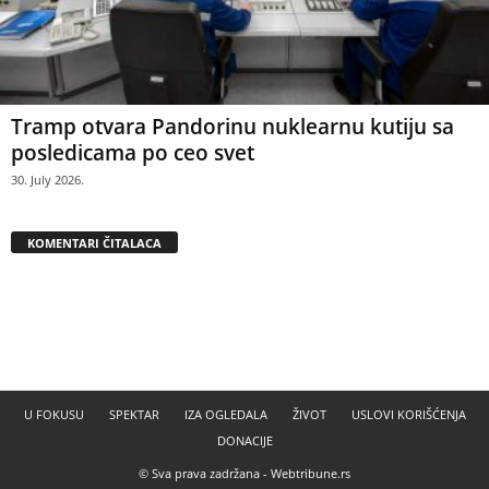
Tramp otvara Pandorinu nuklearnu kutiju sa
posledicama po ceo svet
30. July 2026.
KOMENTARI ČITALACA
U FOKUSU
SPEKTAR
IZA OGLEDALA
ŽIVOT
USLOVI KORIŠĆENJA
DONACIJE
© Sva prava zadržana -
Webtribune.rs