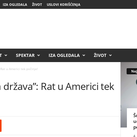
IZA OGLEDALA
ŽIVOT
USLOVI KORIŠĆENJA
T
SPEKTAR
IZA OGLEDALA
ŽIVOT
Rat u Americi tek počinje!
Naj
država”: Rat u Americi tek
Š
u
p
4.