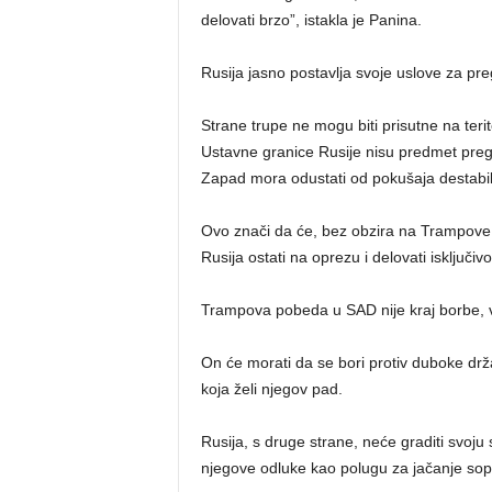
delovati brzo”, istakla je Panina.
Rusija jasno postavlja svoje uslove za pre
Strane trupe ne mogu biti prisutne na terito
Ustavne granice Rusije nisu predmet pre
Zapad mora odustati od pokušaja destabili
Ovo znači da će, bez obzira na Trampove 
Rusija ostati na oprezu i delovati isključi
Trampova pobeda u SAD nije kraj borbe, 
On će morati da se bori protiv duboke drž
koja želi njegov pad.
Rusija, s druge strane, neće graditi svoju
njegove odluke kao polugu za jačanje sops