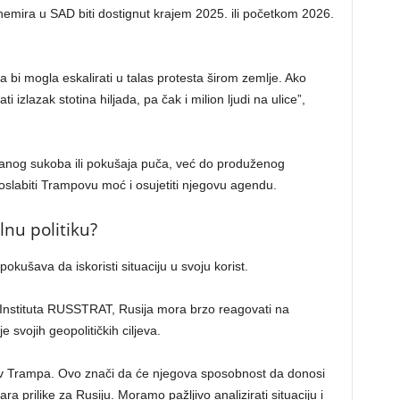
emira u SAD biti dostignut krajem 2025. ili početkom 2026.
ja bi mogla eskalirati u talas protesta širom zemlje. Ako
 izlazak stotina hiljada, pa čak i milion ljudi na ulice”,
anog sukoba ili pokušaja puča, već do produženog
e oslabiti Trampovu moć i osujetiti njegovu agendu.
lnu politiku?
okušava da iskoristi situaciju u svoju korist.
ci Instituta RUSSTRAT, Rusija mora brzo reagovati na
 svojih geopolitičkih ciljeva.
iv Trampa. Ovo znači da će njegova sposobnost da donosi
ra prilike za Rusiju. Moramo pažljivo analizirati situaciju i