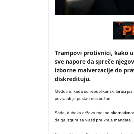
Trampovi protivnici, kako u V
sve napore da spreče njegov
izborne malverzacije do prav
diskredituju.
Međutim, kada su republikanski birači jas
povratak je postao neizbežan.
Sada, duboka država radi na alternativnom 
da ga izgura sa vlasti pre kraja mandata.