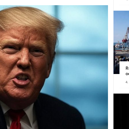
R
o
4.