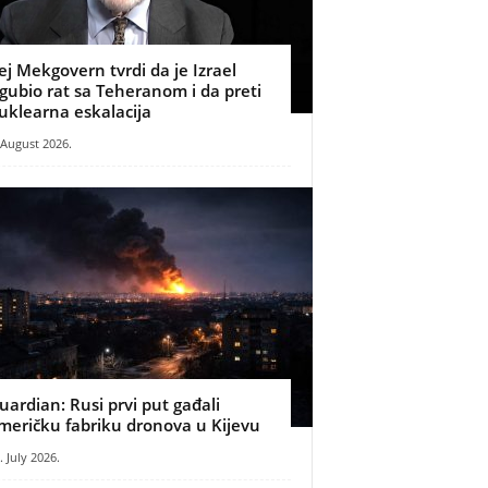
ej Mekgovern tvrdi da je Izrael
zgubio rat sa Teheranom i da preti
uklearna eskalacija
 August 2026.
uardian: Rusi prvi put gađali
meričku fabriku dronova u Kijevu
. July 2026.