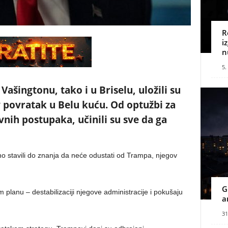
R
i
n
5.
ašingtonu, tako i u Briselu, uložili su
 povratak u Belu kuću. Od optužbi za
nih postupaka, učinili su sve da ga
no stavili do znanja da neće odustati od Trampa, njegov
G
planu – destabilizaciji njegove administracije i pokušaju
a
31