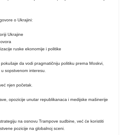
govore o Ukrajini:
riji Ukrajine
govora
zacije ruske ekonomije i politike
pokušaje da vodi pragmatičniju politiku prema Moskvi,
vo u sopstvenom interesu.
već njen početak.
ave, opozicije unutar republikanaca i medijske mašinerije
 strategiju na osnovu Trampove sudbine, već će koristiti
tvene pozicije na globalnoj sceni.