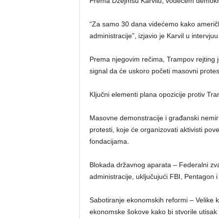
Prema Džejmsu Karvilu, vodećem demokra
“Za samo 30 dana videćemo kako američko
administracije”, izjavio je Karvil u intervjuu
Prema njegovim rečima, Trampov rejting 
signal da će uskoro početi masovni protesti
Ključni elementi plana opozicije protiv Tr
Masovne demonstracije i građanski nemiri 
protesti, koje će organizovati aktivisti po
fondacijama.
Blokada državnog aparata – Federalni zvan
administracije, uključujući FBI, Pentagon i
Sabotiranje ekonomskih reformi – Velike k
ekonomske šokove kako bi stvorile utisak