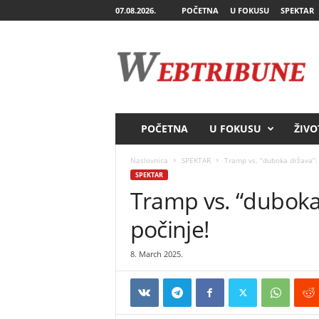
07.08.2026.
POČETNA
U FOKUSU
SPEKTAR
W
e
b
T
r
i
b
POČETNA
U FOKUSU
ŽIVO
u
n
Naslovnica
SPEKTAR
Tramp vs. “duboka država”: 
e
SPEKTAR
Tramp vs. “duboka 
počinje!
8. March 2025.