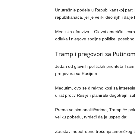
Unutrašnje podele u Republikanskoj part
republikanaca, jer je veliki deo njih i dal
Medijska ofanziva – Glavni američki i ev
odluka i njegove spoljne politike, posebno
Tramp i pregovori sa Putinom:
Jedan od glavnih političkih prioriteta Tram
pregovora sa Rusijom.
Međutim, ovo se direktno kosi sa interesi
u rat protiv Rusije i planirala dugotrajni su
Prema vojnim analitičarima, Tramp će po
veliku pobedu, tvrdeći da je uspeo da:
Zaustavi nepotrebno trošenje američkog 