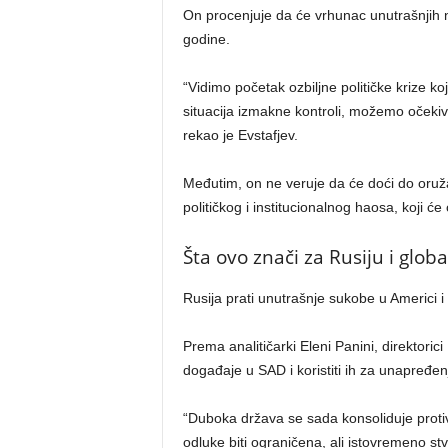
On procenjuje da će vrhunac unutrašnjih n
godine.
“Vidimo početak ozbiljne političke krize ko
situacija izmakne kontroli, možemo očekivati
rekao je Evstafjev.
Međutim, on ne veruje da će doći do oruž
političkog i institucionalnog haosa, koji ć
Šta ovo znači za Rusiju i globa
Rusija prati unutrašnje sukobe u Americi i p
Prema analitičarki Eleni Panini, direktori
događaje u SAD i koristiti ih za unapređenje
“Duboka država se sada konsoliduje prot
odluke biti ograničena, ali istovremeno stva