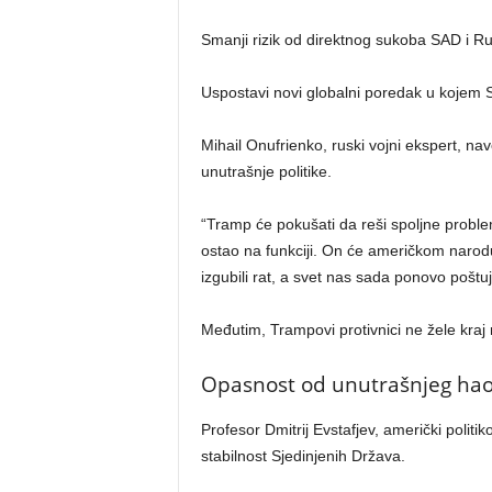
Smanji rizik od direktnog sukoba SAD i Ru
Uspostavi novi globalni poredak u kojem 
Mihail Onufrienko, ruski vojni ekspert, nav
unutrašnje politike.
“Tramp će pokušati da reši spoljne proble
ostao na funkciji. On će američkom narod
izgubili rat, a svet nas sada ponovo poštu
Međutim, Trampovi protivnici ne žele kraj r
Opasnost od unutrašnjeg haos
Profesor Dmitrij Evstafjev, američki politi
stabilnost Sjedinjenih Država.