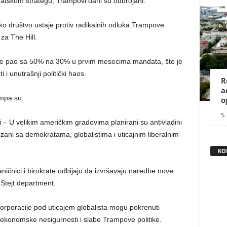
tskom strategu, Trampovi dani su odbrojani.
 društvo ustaje protiv radikalnih odluka Trampove
 za The Hill.
je pao sa 50% na 30% u prvim mesecima mandata, što je
 i unutrašnji politički haos.
R
a
ampa su:
o
5.
– U velikim američkim gradovima planirani su antivladini
vezani sa demokratama, globalistima i uticajnim liberalnim
KO
ičnici i birokrate odbijaju da izvršavaju naredbe nove
 Stejt department.
orporacije pod uticajem globalista mogu pokrenuti
 ekonomske nesigurnosti i slabe Trampove politike.