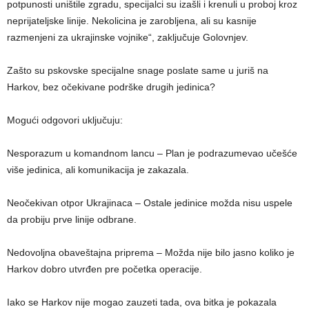
potpunosti uništile zgradu, specijalci su izašli i krenuli u proboj kroz
neprijateljske linije. Nekolicina je zarobljena, ali su kasnije
razmenjeni za ukrajinske vojnike“, zaključuje Golovnjev.
Zašto su pskovske specijalne snage poslate same u juriš na
Harkov, bez očekivane podrške drugih jedinica?
Mogući odgovori uključuju:
Nesporazum u komandnom lancu – Plan je podrazumevao učešće
više jedinica, ali komunikacija je zakazala.
Neočekivan otpor Ukrajinaca – Ostale jedinice možda nisu uspele
da probiju prve linije odbrane.
Nedovoljna obaveštajna priprema – Možda nije bilo jasno koliko je
Harkov dobro utvrđen pre početka operacije.
Iako se Harkov nije mogao zauzeti tada, ova bitka je pokazala