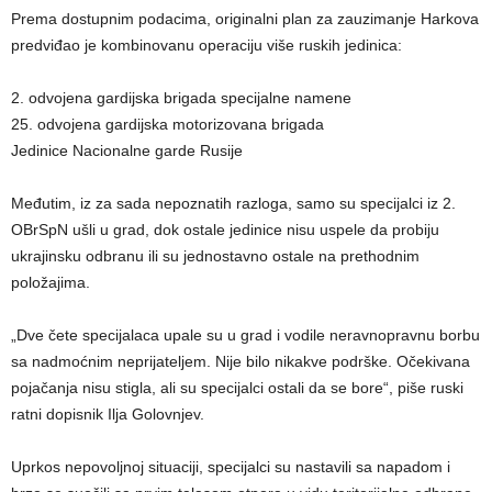
Prema dostupnim podacima, originalni plan za zauzimanje Harkova
predviđao je kombinovanu operaciju više ruskih jedinica:
2. odvojena gardijska brigada specijalne namene
25. odvojena gardijska motorizovana brigada
Jedinice Nacionalne garde Rusije
Međutim, iz za sada nepoznatih razloga, samo su specijalci iz 2.
OBrSpN ušli u grad, dok ostale jedinice nisu uspele da probiju
ukrajinsku odbranu ili su jednostavno ostale na prethodnim
položajima.
„Dve čete specijalaca upale su u grad i vodile neravnopravnu borbu
sa nadmoćnim neprijateljem. Nije bilo nikakve podrške. Očekivana
pojačanja nisu stigla, ali su specijalci ostali da se bore“, piše ruski
ratni dopisnik Ilja Golovnjev.
Uprkos nepovoljnoj situaciji, specijalci su nastavili sa napadom i