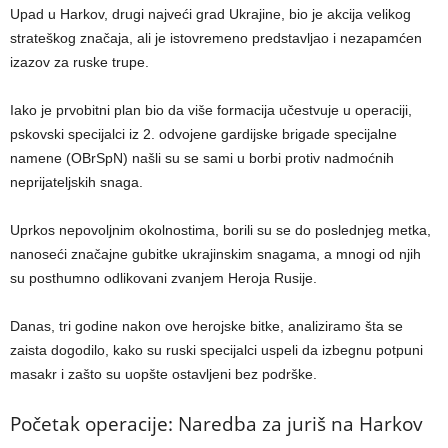
Upad u Harkov, drugi najveći grad Ukrajine, bio je akcija velikog
strateškog značaja, ali je istovremeno predstavljao i nezapamćen
izazov za ruske trupe.
Iako je prvobitni plan bio da više formacija učestvuje u operaciji,
pskovski specijalci iz 2. odvojene gardijske brigade specijalne
namene (OBrSpN) našli su se sami u borbi protiv nadmoćnih
neprijateljskih snaga.
Uprkos nepovoljnim okolnostima, borili su se do poslednjeg metka,
nanoseći značajne gubitke ukrajinskim snagama, a mnogi od njih
su posthumno odlikovani zvanjem Heroja Rusije.
Danas, tri godine nakon ove herojske bitke, analiziramo šta se
zaista dogodilo, kako su ruski specijalci uspeli da izbegnu potpuni
masakr i zašto su uopšte ostavljeni bez podrške.
Početak operacije: Naredba za juriš na Harkov