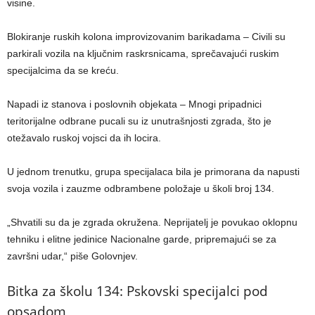
visine.
Blokiranje ruskih kolona improvizovanim barikadama – Civili su
parkirali vozila na ključnim raskrsnicama, sprečavajući ruskim
specijalcima da se kreću.
Napadi iz stanova i poslovnih objekata – Mnogi pripadnici
teritorijalne odbrane pucali su iz unutrašnjosti zgrada, što je
otežavalo ruskoj vojsci da ih locira.
U jednom trenutku, grupa specijalaca bila je primorana da napusti
svoja vozila i zauzme odbrambene položaje u školi broj 134.
„Shvatili su da je zgrada okružena. Neprijatelj je povukao oklopnu
tehniku i elitne jedinice Nacionalne garde, pripremajući se za
završni udar,“ piše Golovnjev.
Bitka za školu 134: Pskovski specijalci pod
opsadom