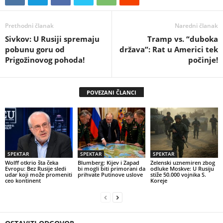
Prethodni članak
Naredni članak
Sivkov: U Rusiji spremaju
Tramp vs. “duboka
pobunu goru od
država”: Rat u Americi tek
Prigožinovog pohoda!
počinje!
POVEZANI ČLANCI
SPEKTAR
SPEKTAR
SPEKTAR
Wolff otkrio šta čeka
Blumberg: Kijev i Zapad
Zelenski uznemiren zbog
Evropu: Bez Rusije sledi
bi mogli biti primorani da
odluke Moskve: U Rusiju
udar koji može promeniti
prihvate Putinove uslove
stiže 50.000 vojnika S.
ceo kontinent
Koreje