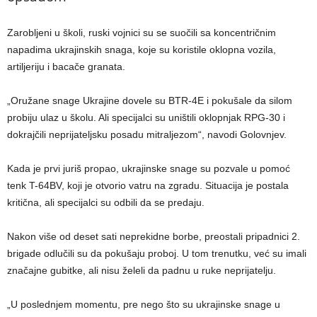
Zarobljeni u školi, ruski vojnici su se suočili sa koncentričnim
napadima ukrajinskih snaga, koje su koristile oklopna vozila,
artiljeriju i bacače granata.
„Oružane snage Ukrajine dovele su BTR-4E i pokušale da silom
probiju ulaz u školu. Ali specijalci su uništili oklopnjak RPG-30 i
dokrajčili neprijateljsku posadu mitraljezom“, navodi Golovnjev.
Kada je prvi juriš propao, ukrajinske snage su pozvale u pomoć
tenk T-64BV, koji je otvorio vatru na zgradu. Situacija je postala
kritična, ali specijalci su odbili da se predaju.
Nakon više od deset sati neprekidne borbe, preostali pripadnici 2.
brigade odlučili su da pokušaju proboj. U tom trenutku, već su imali
značajne gubitke, ali nisu želeli da padnu u ruke neprijatelju.
„U poslednjem momentu, pre nego što su ukrajinske snage u