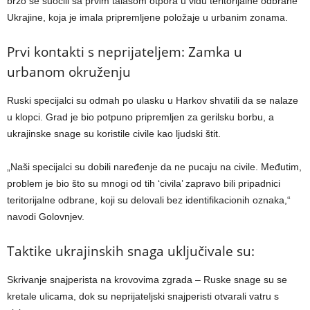
brzo se suočili sa prvim talasom otpora u vidu teritorijalne odbrane
Ukrajine, koja je imala pripremljene položaje u urbanim zonama.
Prvi kontakti s neprijateljem: Zamka u
urbanom okruženju
Ruski specijalci su odmah po ulasku u Harkov shvatili da se nalaze
u klopci. Grad je bio potpuno pripremljen za gerilsku borbu, a
ukrajinske snage su koristile civile kao ljudski štit.
„Naši specijalci su dobili naređenje da ne pucaju na civile. Međutim,
problem je bio što su mnogi od tih ‘civila’ zapravo bili pripadnici
teritorijalne odbrane, koji su delovali bez identifikacionih oznaka,“
navodi Golovnjev.
Taktike ukrajinskih snaga uključivale su:
Skrivanje snajperista na krovovima zgrada – Ruske snage su se
kretale ulicama, dok su neprijateljski snajperisti otvarali vatru s