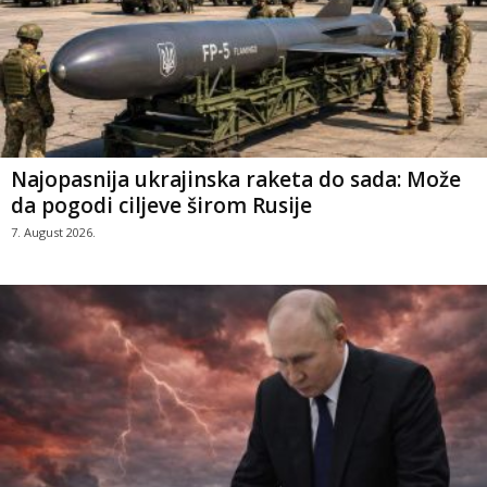
Najopasnija ukrajinska raketa do sada: Može
da pogodi ciljeve širom Rusije
7. August 2026.