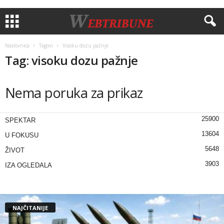
Naslovnica
Tagovi
Visoku dozu pažnje
Tag: visoku dozu pažnje
Nema poruka za prikaz
25900
SPEKTAR
13604
U FOKUSU
5648
ŽIVOT
3903
IZA OGLEDALA
NAJČITANIJE